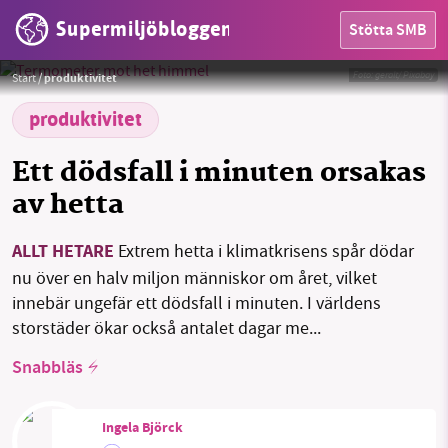
Supermiljöbloggen
Stötta SMB
HEM
Foto:
geralt/ Pixabay
Start
/
produktivitet
OMRÅDEN
produktivitet
MILJÖFAKTA
Ett dödsfall i minuten orsakas
av hetta
OM OSS
ALLT HETARE
Extrem hetta i klimatkrisens spår dödar
nu över en halv miljon människor om året, vilket
Sök
Sparade inlägg
Tipsa oss
innebär ungefär ett dödsfall i minuten. I världens
storstäder ökar också antalet dagar me...
Facebook
Instagram
BlueSky
Snabbläs
Threads
LinkedIn
Ingela Björck