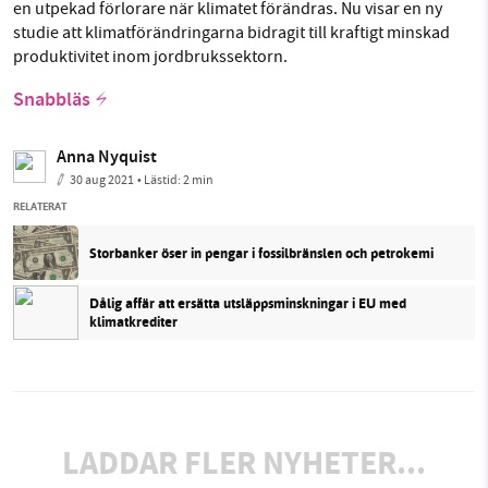
en utpekad förlorare när klimatet förändras. Nu visar en ny
studie att klimatförändringarna bidragit till kraftigt minskad
produktivitet inom jordbrukssektorn.
Snabbläs
Anna Nyquist
30 aug 2021
• Lästid:
2 min
RELATERAT
Storbanker öser in pengar i fossilbränslen och petrokemi
Dålig affär att ersätta utsläppsminskningar i EU med
klimatkrediter
LADDAR FLER NYHETER...