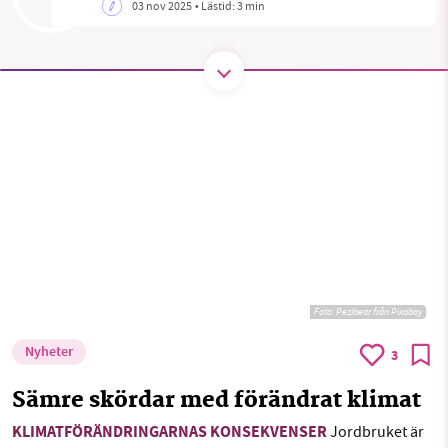
03 nov 2025
• Lästid:
3 min
SMB kämpar för en hållbar framtid. Sedan
starten 2010 har vår ideella redaktion drivit
miljödebatten framåt genom
nyhetsbevakning och granskningar. Nu vill vi
utveckla vårt arbete – och vi hoppas att du
vill hjälpa oss.
Stötta vårt arbete genom att swisha en slant till
1231368703
Foto:
Pezibear från Pixabay
Läs vad vi vill göra
Nyheter
3
Sämre skördar med förändrat klimat
KLIMATFÖRÄNDRINGARNAS KONSEKVENSER
Jordbruket är