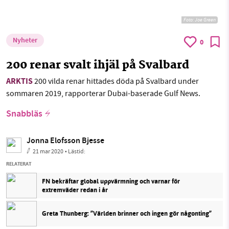
Foto:
Joe Green
Nyheter
0
200 renar svalt ihjäl på Svalbard
ARKTIS
200 vilda renar hittades döda på Svalbard under
sommaren 2019, rapporterar Dubai-baserade Gulf News.
Snabbläs
Jonna Elofsson Bjesse
21 mar 2020
• Lästid:
RELATERAT
FN bekräftar global uppvärmning och varnar för
extremväder redan i år
Greta Thunberg: ”Världen brinner och ingen gör någonting”