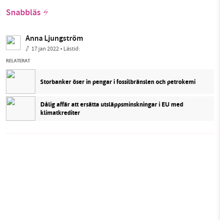
Snabbläs
Anna Ljungström
17 jan 2022
• Lästid:
RELATERAT
Storbanker öser in pengar i fossilbränslen och petrokemi
Dålig affär att ersätta utsläppsminskningar i EU med
klimatkrediter