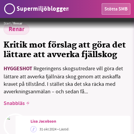
Supermiljöbloggen
Stötta SMB
Foto:
Jian Liu/Unsplash
Start
/
Renar
Renar
HEM
Kritik mot förslag att göra det
OMRÅDEN
lättare att avverka fjällskog
MILJÖFAKTA
HYGGESHOT
Regeringens skogsutredare vill göra det
SMB kämpar för en hållbar framtid. Sedan
OM OSS
lättare att avverka fjällnära skog genom att avskaffa
starten 2010 har vår ideella redaktion drivit
kravet på tillstånd. I stället ska det ska räcka med
miljödebatten framåt genom
avverkningsanmälan – och sedan få...
nyhetsbevakning och granskningar. Nu vill vi
Sök
Sparade inlägg
Tipsa oss
utveckla vårt arbete – och vi hoppas att du
Snabbläs
vill hjälpa oss.
Facebook
Instagram
BlueSky
Lisa Jacobson
Stötta vårt arbete genom att swisha en slant till
31 okt 2024
• Lästid:
Threads
LinkedIn