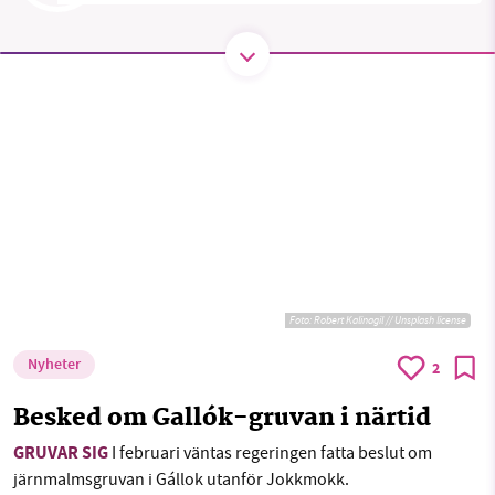
1231368703
Läs vad vi vill göra
Foto:
Robert Kalinagil // Unsplash license
Nyheter
2
Besked om Gallók-gruvan i närtid
GRUVAR SIG
I februari väntas regeringen fatta beslut om
järnmalmsgruvan i Gállok utanför Jokkmokk.