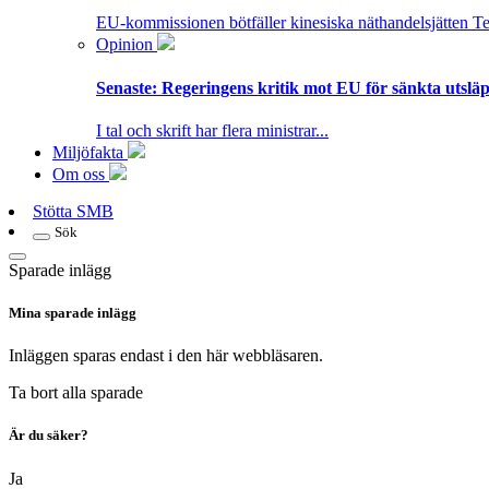
EU-kommissionen bötfäller kinesiska näthandelsjätten T
Opinion
Senaste:
Regeringens kritik mot EU för sänkta utsläpp
I tal och skrift har flera ministrar...
Miljöfakta
Om oss
Stötta SMB
Sök
Sparade inlägg
Mina sparade inlägg
Inläggen sparas endast i den här webbläsaren.
Ta bort alla sparade
Är du säker?
Ja