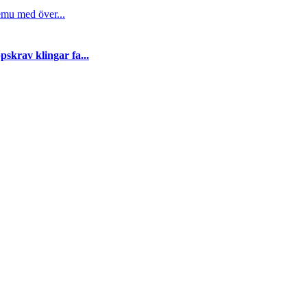
emu med över...
skrav klingar fa...