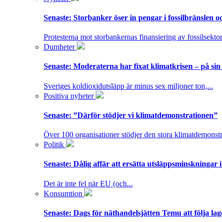
Senaste:
Storbanker öser in pengar i fossilbränslen 
Protesterna mot storbankernas finansiering av fossilsektor
Dumheter
Senaste:
Moderaterna har fixat klimatkrisen – på sin
Sveriges koldioxidutsläpp är minus sex miljoner ton,...
Positiva nyheter
Senaste:
”Därför stödjer vi klimatdemonstrationen”
Över 100 organisationer stödjer den stora klimatdemonstr
Politik
Senaste:
Dålig affär att ersätta utsläppsminskningar 
Det är inte fel när EU (och...
Konsumtion
Senaste:
Dags för näthandelsjätten Temu att följa la