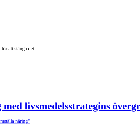
c
för att stänga det.
 med livsmedelsstrategins överg
ramställa näring"