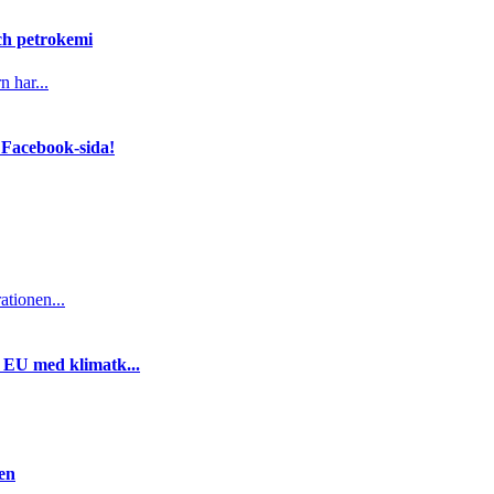
och petrokemi
n har...
 Facebook-sida!
ationen...
i EU med klimatk...
gen