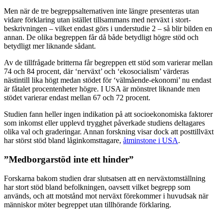
Men när de tre begreppsalternativen inte längre presenteras utan
vidare förklaring utan istället tillsammans med nerväxt i stort-
beskrivningen – vilket endast görs i understudie 2 – så blir bilden en
annan. De olika begreppen får då både betydligt högre stöd och
betydligt mer liknande sådant.
Av de tillfrågade britterna får begreppen ett stöd som varierar mellan
74 och 84 procent, där ‘nerväxt’ och ‘ekosocialism’ värderas
nästintill lika högt medan stödet för ‘välmående-ekonomi’ nu endast
är fåtalet procentenheter högre. I USA är mönstret liknande men
stödet varierar endast mellan 67 och 72 procent.
Studien fann heller ingen indikation på att socioekonomiska faktorer
som inkomst eller upplevd trygghet påverkade studiens deltagares
olika val och graderingar. Annan forskning visar dock att posttillväxt
har störst stöd bland låginkomsttagare,
åtminstone i USA
.
”Medborgarstöd inte ett hinder”
Forskarna bakom studien drar slutsatsen att en nerväxtomställning
har stort stöd bland befolkningen, oavsett vilket begrepp som
används, och att motstånd mot nerväxt förekommer i huvudsak när
människor möter begreppet utan tillhörande förklaring.