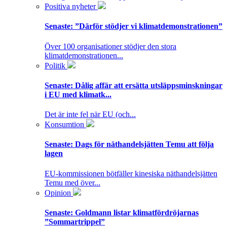
Positiva nyheter
Senaste:
”Därför stödjer vi klimatdemonstrationen”
Över 100 organisationer stödjer den stora
klimatdemonstrationen...
Politik
Senaste:
Dålig affär att ersätta utsläppsminskningar
i EU med klimatk...
Det är inte fel när EU (och...
Konsumtion
Senaste:
Dags för näthandelsjätten Temu att följa
lagen
EU-kommissionen bötfäller kinesiska näthandelsjätten
Temu med över...
Opinion
Senaste:
Goldmann listar klimatfördröjarnas
”Sommartrippel”