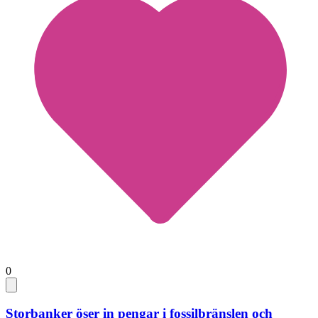
0
Storbanker öser in pengar i fossilbränslen och