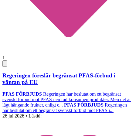
1
Regeringen föreslår begränsat PFAS-förbud i
väntan på EU
PFAS FÖRBJUDS
Regeringen har beslutat om ett begränsat
svenskt förbud mot PFAS i en rad konsumentprodukter. Men det är
lågt hängande frukter, enligt e...
PFAS FÖRBJUDS
Regeringen
har beslutat om ett begränsat svenskt förbud mot PFAS i...
26 jul 2026
• Lästid: