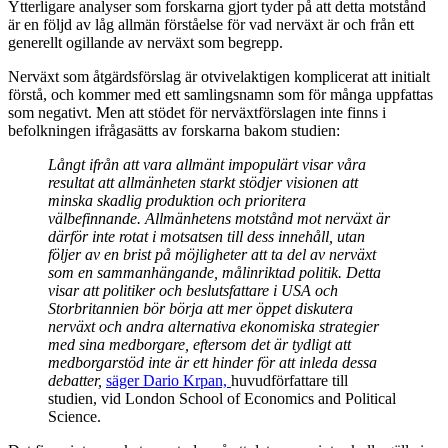
Ytterligare analyser som forskarna gjort tyder på att detta motstånd
är en följd av låg allmän förståelse för vad nerväxt är och från ett
generellt ogillande av nerväxt som begrepp.
Nerväxt som åtgärdsförslag är otvivelaktigen komplicerat att initialt
förstå, och kommer med ett samlingsnamn som för många uppfattas
som negativt. Men att stödet för nerväxtförslagen inte finns i
befolkningen ifrågasätts av forskarna bakom studien:
Långt ifrån att vara allmänt impopulärt visar våra
resultat att allmänheten starkt stödjer visionen att
minska skadlig produktion och prioritera
välbefinnande. Allmänhetens motstånd mot nerväxt är
därför inte rotat i motsatsen till dess innehåll, utan
följer av en brist på möjligheter att ta del av nerväxt
som en sammanhängande, målinriktad politik. Detta
visar att politiker och beslutsfattare i USA och
Storbritannien bör börja att mer öppet diskutera
nerväxt och andra alternativa ekonomiska strategier
med sina medborgare, eftersom det är tydligt att
medborgarstöd inte är ett hinder för att inleda dessa
debatter,
säger Dario Krpan,
huvudförfattare till
studien, vid London School of Economics and Political
Science.