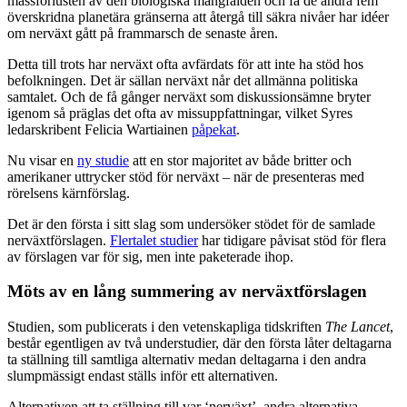
massförlusten av den biologiska mångfalden och få de andra fem
överskridna planetära gränserna att återgå till säkra nivåer har idéer
om nerväxt gått på frammarsch de senaste åren.
Detta till trots har nerväxt ofta avfärdats för att inte ha stöd hos
befolkningen. Det är sällan nerväxt når det allmänna politiska
samtalet. Och de få gånger nerväxt som diskussionsämne bryter
igenom så präglas det ofta av missuppfattningar, vilket Syres
ledarskribent Felicia Wartiainen
påpekat
.
Nu visar en
ny studie
att en stor majoritet av både britter och
amerikaner uttrycker stöd för nerväxt – när de presenteras med
rörelsens kärnförslag.
Det är den första i sitt slag som undersöker stödet för de samlade
nerväxtförslagen.
Flertalet studier
har tidigare påvisat stöd för flera
av förslagen var för sig, men inte paketerade ihop.
Möts av en lång summering av nerväxtförslagen
Studien, som publicerats i den vetenskapliga tidskriften
The Lancet
,
består egentligen av två understudier, där den första låter deltagarna
ta ställning till samtliga alternativ medan deltagarna i den andra
slumpmässigt endast ställs inför ett alternativen.
Alternativen att ta ställning till var ‘nerväxt’, andra alternativa