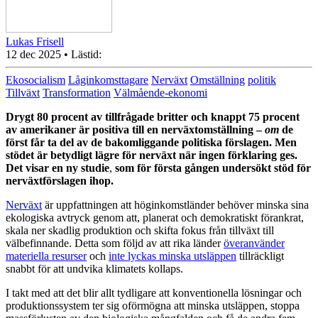
Lukas Frisell
12 dec 2025
• Lästid:
Ekosocialism
Låginkomsttagare
Nerväxt
Omställning
politik
Tillväxt
Transformation
Välmående-ekonomi
Drygt 80 procent av tillfrågade britter och knappt 75 procent
av amerikaner är positiva till en nerväxtomställning –
om
de
först får ta del av de bakomliggande politiska förslagen.
Men
stödet är betydligt lägre för nerväxt när ingen förklaring ges.
Det visar en ny studie
,
som för första gången undersökt stöd för
nerväxtförslagen ihop.
Nerväxt
är uppfattningen att höginkomstländer behöver minska sina
ekologiska avtryck genom att, planerat och demokratiskt förankrat,
skala ner skadlig produktion och skifta fokus från tillväxt till
välbefinnande. Detta som följd av att rika länder
överanvänder
materiella resurser
och
inte lyckas minska utsläppen
tillräckligt
snabbt för att undvika klimatets kollaps.
I takt med att det blir allt tydligare att konventionella lösningar och
produktionssystem ter sig oförmögna att minska utsläppen, stoppa