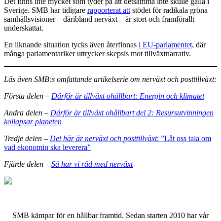
Det finns inte mycket som tyder på att detsamma inte skulle gälla i
Sverige. SMB har tidigare
rapporterat att
stödet för radikala gröna
samhällsvisioner – däribland nerväxt – är stort och framförallt
underskattat.
En liknande situation tycks även återfinnas
i EU-parlamentet
, där
många parlamentariker uttrycker skepsis mot tillväxtnarrativ.
Läs även SMB:s omfattande artikelserie om nerväxt och posttillväxt:
Första delen –
Därför är tillväxt ohållbart: Energin och klimatet
Andra delen –
Därför är tillväxt ohållbart del 2: Resursutvinningen
kollapsar planeten
Tredje delen –
Det här är nerväxt och posttillväxt
: ”Låt oss tala om
vad ekonomin ska leverera”
Fjärde delen –
Så har vi råd med nerväxt
SMB kämpar för en hållbar framtid. Sedan starten 2010 har vår