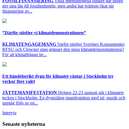
FOSSILFINANSIERING
Vissa internationella banker har dragit
ner sina lån till fossilindustrin, men andra har tvärtom ökat sin
finansiering av...
”Därför stödjer vi klimatdemonstrationen”
KLIMATENGAGEMANG
Varför stödjer Sveriges Konsumenter,
RFSU och Clowner utan gränser den stora klimatdemonstrationen?
För att klimatfrågan be...
Ett händelserikt dygn för klimatet väntar i Stockholm tre
veckor före valet
JÄTTEMANIFESTATION
Helgen 22-23 augusti går i klimatets
tecken i Stockholm. En dygnslång manifestation med tal, musik och
upptåg följs av en...
Intervju
Senaste nyheterna