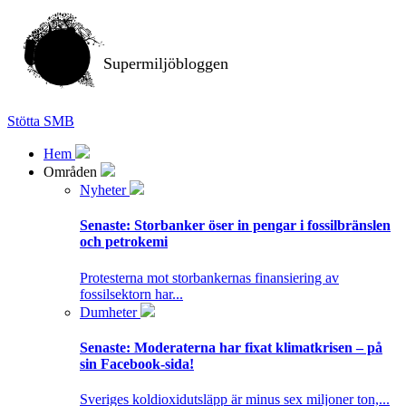
Supermiljöbloggen
Stötta SMB
Hem
Områden
Nyheter
Senaste:
Storbanker öser in pengar i fossilbränslen
och petrokemi
Protesterna mot storbankernas finansiering av
fossilsektorn har...
Dumheter
Senaste:
Moderaterna har fixat klimatkrisen – på
sin Facebook-sida!
Sveriges koldioxidutsläpp är minus sex miljoner ton,...