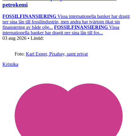
petrokemi
FOSSILFINANSIERING
Vissa internationella banker har dragit
ner sina lån till fossilindustrin, men andra har tvärtom ökat sin
finansiering av både olje...
FOSSILFINANSIERING
Vissa
internationella banker har dragit ner sina lån till fos...
03 aug 2026
• Lästid:
Foto:
Karl Egger, Pixabay, samt privat
Krönika