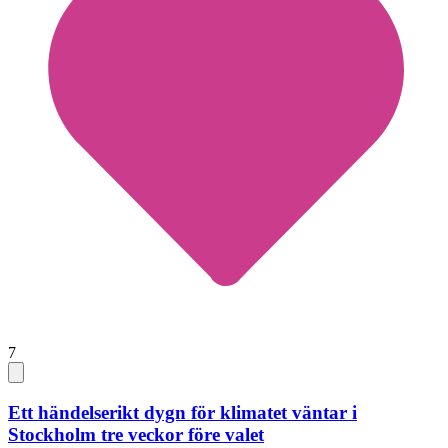
7
Ett händelserikt dygn för klimatet väntar i
Stockholm tre veckor före valet