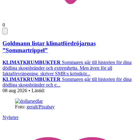
0
Goldmann listar klimatfördröjarnas
”Sommartrippel”
KLIMATKRUMBUKTER
Sommaren går till historien för dina
dödliga skogsbränder och extremhetta. Men även för all
faktaförvrängning, skriver SMB:s krönikör...
KLIMATKRUMBUKTER
Sommaren går till historien för dina
dödliga skogsbränder och e...
08 aug 2026
• Lästid:
Foto:
geralt/Pixabay
Nyheter