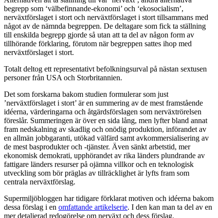
begrepp som ‘välbefinnande-ekonomi’ och ‘ekosocialism’,
nerväxtförslaget i stort och nerväxtförslaget i stort tillsammans med
något av de nämnda begreppen. De deltagare som fick ta ställning
till enskilda begrepp gjorde så utan att ta del av någon form av
tillhörande förklaring, förutom när begreppen sattes ihop med
nerväxtförslaget i stort.
Totalt deltog ett representativt befolkningsurval på nästan
sextusen
personer från USA och Storbritannien.
Det som forskarna bakom studien formulerar som just
’nerväxtförslaget i stort’ är en summering av de mest framstående
idéerna, värderingarna och åtgärdsförslagen som nerväxtrörelsen
föreslår. Summeringen är över en sida lång, men lyfter bland annat
fram nedskalning av skadlig och onödig produktion, införandet av
en allmän jobbgaranti, utökad välfärd samt avkommersialisering av
de mest basprodukter och -tjänster. Även sänkt arbetstid, mer
ekonomisk demokrati, upphörandet av rika länders plundrande av
fattigare länders resurser på ojämna villkor och en teknologisk
utveckling som bör präglas av tillräcklighet är lyfts fram som
centrala nerväxtförslag.
Supermiljöbloggen har tidigare förklarat motiven och idéerna bakom
dessa förslag i en
omfattande artikelserie
. I den kan man ta del av en
mer detaljerad redogörelse om nerväxt och dess förslag.