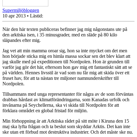
Supermiljöbloggen
10 apr 2013
• Lästid:
När den här texten publiceras befinner jag mig någonstans ute på
den arktiska isen, i 35 minusgrader, med en släde på 80 kilo
släpandes efter mig.
Jag vet att min mamma oroar sig, hon sa inte mycket om det men
hon började sticka mig en himla massa sockar sen det blev klart att
jag skulle med på expeditionen till Nordpolen. Hon är grunden till
varför jag gör det här, eftersom hon gav mig ett fantastiskt sätt att se
på världen. Hennes livsstil är vad som nu får mig att skida över ett
fruset hav, för att ta nästan tre miljoner namnunderskrifter till
Nordpolen.
Tillsammans med unga representanter för några av de som förväntas
drabbas hårdast av klimatförändringarna, som Kanadas urfolk och
invånarna på Seychellerna, ska vi skida till Nordpolen för att
förklara området en global fristad för miljön.
Min förhoppning är att Arktiska rådet på sitt möte i Kiruna den 15
maj ska lyfta frågan och ta beslut som skyddar Arktis. Det kan inte
ske utan ett förbud mot destruktiva industrier. Och det måste ske nu.