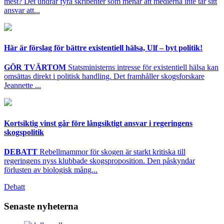
mest? Det undrar fyra skribenter som menar att medierna inte tar sitt
ansvar att...
Här är förslag för bättre existentiell hälsa, Ulf – byt politik!
GÖR TVÄRTOM
Statsministerns intresse för existentiell hälsa kan
omsättas direkt i politisk handling. Det framhåller skogsforskare
Jeannette ...
Kortsiktig vinst går före långsiktigt ansvar i regeringens
skogspolitik
DEBATT
Rebellmammor för skogen är starkt kritiska till
regeringens nyss klubbade skogsproposition. Den påskyndar
förlusten av biologisk mång...
Debatt
Senaste nyheterna