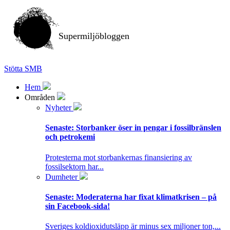
Supermiljöbloggen
Stötta SMB
Hem
Områden
Nyheter
Senaste:
Storbanker öser in pengar i fossilbränslen
och petrokemi
Protesterna mot storbankernas finansiering av
fossilsektorn har...
Dumheter
Senaste:
Moderaterna har fixat klimatkrisen – på
sin Facebook-sida!
Sveriges koldioxidutsläpp är minus sex miljoner ton,...