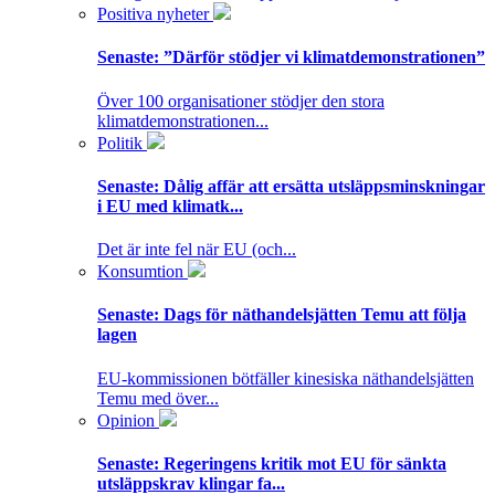
Positiva nyheter
Senaste:
”Därför stödjer vi klimatdemonstrationen”
Över 100 organisationer stödjer den stora
klimatdemonstrationen...
Politik
Senaste:
Dålig affär att ersätta utsläppsminskningar
i EU med klimatk...
Det är inte fel när EU (och...
Konsumtion
Senaste:
Dags för näthandelsjätten Temu att följa
lagen
EU-kommissionen bötfäller kinesiska näthandelsjätten
Temu med över...
Opinion
Senaste:
Regeringens kritik mot EU för sänkta
utsläppskrav klingar fa...