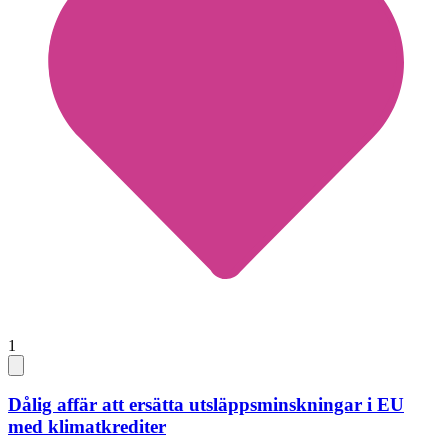
1
Dålig affär att ersätta utsläppsminskningar i EU
med klimatkrediter