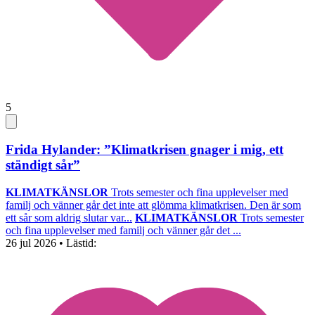
5
Frida Hylander: ”Klimatkrisen gnager i mig, ett
ständigt sår”
KLIMATKÄNSLOR
Trots semester och fina upplevelser med
familj och vänner går det inte att glömma klimatkrisen. Den är som
ett sår som aldrig slutar var...
KLIMATKÄNSLOR
Trots semester
och fina upplevelser med familj och vänner går det ...
26 jul 2026
• Lästid: