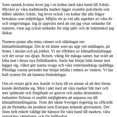
Som samisk kvinna lever jag i en kultur med nära band till Arktis.
Mycket av våra traditionella marker ligger ovanför polcirkeln och
tillhör således Arktis. Jag lever också i en kultur där alla frågor
betraktas som miljöfrågor. Miljön rör ju vid alla aspekter av våra liv
och omgivningar. Jag är uppväxt med att om jag visar omtanke för
naturen, visar jag också omtanke för mig själv och de människor jag
älskar.
Numera pratar alla mina vänner och släktingar om
klimatförändringar. Det är ett ämne som tas upp vid middagen, på
fester, i skolan och på jobbet. Vi ser effekten av klimatförändringar
och det oroar oss djupt. Renen, viktig för många samer, har svårt att
hitta mat i dessa nya förhållanden. Snön har börjat falla innan isen
lägger sig, vilket gör isarna svaga och våra vinterlandskap opålitliga.
Plötsliga varma perioder har börjat infalla i mitten av vintern. Vi har
haft system för att hantera förändringar.
Om en resurs gick ner, kunde vi byta till en annan så att den första
kunde återhämta sig. Men i takt med att våra marker blir mer och
mer splittrade och förgiftade av gruvor och andra destruktiva
industrier förlorar vi snabbt möjligheten att anpassa oss till
klimatförändringarna. Trots det siktar Sveriges regering nu officiellt
på att förstärka sin position som Europas ledande gruvnation. Det
finns helt enkelt väldigt lite hänsyn för våra band till marken, våra
mänskliga rättigheter, och för hållbarhet.