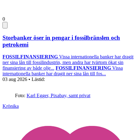
0
Storbanker öser in pengar i fossilbränslen och
petrokemi
FOSSILFINANSIERING
Vissa internationella banker har dragit
ner sina lån till fossilindustrin, men andra har tvärtom ökat sin
finansiering av både olje...
FOSSILFINANSIERING
Vissa
internationella banker har dragit ner sina lån till fos...
03 aug 2026
• Lästid:
Foto:
Karl Egger, Pixabay, samt privat
Krönika