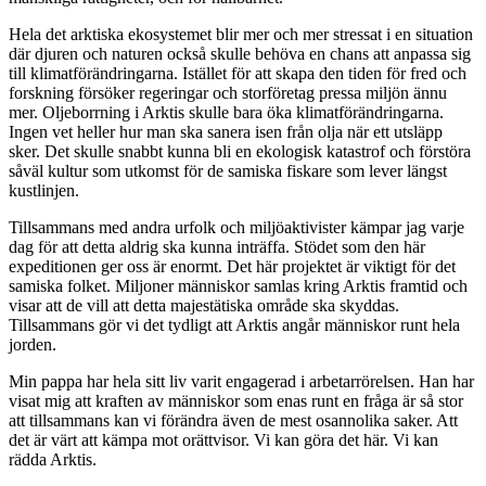
Hela det arktiska ekosystemet blir mer och mer stressat i en situation
där djuren och naturen också skulle behöva en chans att anpassa sig
till klimatförändringarna. Istället för att skapa den tiden för fred och
forskning försöker regeringar och storföretag pressa miljön ännu
mer. Oljeborrning i Arktis skulle bara öka klimatförändringarna.
Ingen vet heller hur man ska sanera isen från olja när ett utsläpp
sker. Det skulle snabbt kunna bli en ekologisk katastrof och förstöra
såväl kultur som utkomst för de samiska fiskare som lever längst
kustlinjen.
Tillsammans med andra urfolk och miljöaktivister kämpar jag varje
dag för att detta aldrig ska kunna inträffa. Stödet som den här
expeditionen ger oss är enormt. Det här projektet är viktigt för det
samiska folket. Miljoner människor samlas kring Arktis framtid och
visar att de vill att detta majestätiska område ska skyddas.
Tillsammans gör vi det tydligt att Arktis angår människor runt hela
jorden.
Min pappa har hela sitt liv varit engagerad i arbetarrörelsen. Han har
visat mig att kraften av människor som enas runt en fråga är så stor
att tillsammans kan vi förändra även de mest osannolika saker. Att
det är värt att kämpa mot orättvisor. Vi kan göra det här. Vi kan
rädda Arktis.