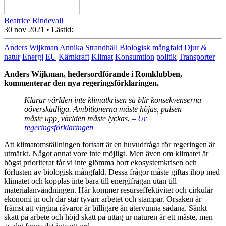
Beatrice Rindevall
30 nov 2021
• Lästid:
Anders Wijkman
Annika Strandhäll
Biologisk mångfald
Djur &
natur
Energi
EU
Kärnkraft
Klimat
Konsumtion
politik
Transporter
Anders Wijkman, hedersordförande i Romklubben,
kommenterar den nya regeringsförklaringen.
Klarar världen inte klimatkrisen så blir konsekvenserna
oöverskådliga. Ambitionerna måste höjas, pulsen
måste upp, världen måste lyckas.
–
Ur
regeringsförklaringen
Att klimatomställningen fortsatt är en huvudfråga för regeringen är
utmärkt. Något annat vore inte möjligt. Men även om klimatet är
högst prioriterat får vi inte glömma bort ekosystemkrisen och
förlusten av biologisk mångfald. Dessa frågor måste giftas ihop med
klimatet och kopplas inte bara till energifrågan utan till
materialanvändningen. Här kommer resurseffektivitet och cirkulär
ekonomi in och där står tyvärr arbetet och stampar. Orsaken är
främst att virgina råvaror är billigare än återvunna sådana. Sänkt
skatt på arbete och höjd skatt på uttag ur naturen är ett måste, men