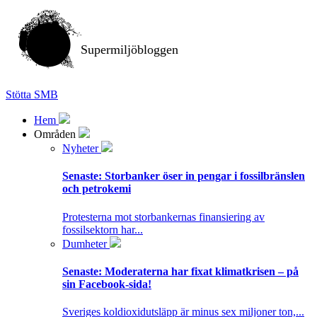
Supermiljöbloggen
Stötta SMB
Hem
Områden
Nyheter
Senaste:
Storbanker öser in pengar i fossilbränslen
och petrokemi
Protesterna mot storbankernas finansiering av
fossilsektorn har...
Dumheter
Senaste:
Moderaterna har fixat klimatkrisen – på
sin Facebook-sida!
Sveriges koldioxidutsläpp är minus sex miljoner ton,...