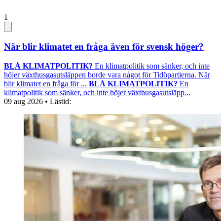
1
När blir klimatet en fråga även för svensk höger?
BLÅ KLIMATPOLITIK?
En klimatpolitik som sänker, och inte
höjer växthusgasutsläppen borde vara något för Tidöpartierna. När
blir klimatet en fråga för ...
BLÅ KLIMATPOLITIK?
En
klimatpolitik som sänker, och inte höjer växthusgasutsläpp...
09 aug 2026
• Lästid: