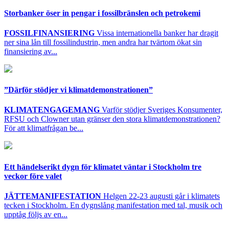
Storbanker öser in pengar i fossilbränslen och petrokemi
FOSSILFINANSIERING
Vissa internationella banker har dragit
ner sina lån till fossilindustrin, men andra har tvärtom ökat sin
finansiering av...
”Därför stödjer vi klimatdemonstrationen”
KLIMATENGAGEMANG
Varför stödjer Sveriges Konsumenter,
RFSU och Clowner utan gränser den stora klimatdemonstrationen?
För att klimatfrågan be...
Ett händelserikt dygn för klimatet väntar i Stockholm tre
veckor före valet
JÄTTEMANIFESTATION
Helgen 22-23 augusti går i klimatets
tecken i Stockholm. En dygnslång manifestation med tal, musik och
upptåg följs av en...