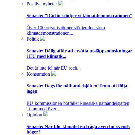
Positiva nyheter
Senaste:
”Därför stödjer vi klimatdemonstrationen”
Över 100 organisationer stödjer den stora
klimatdemonstrationen...
Politik
Senaste:
Dålig affär att ersätta utsläppsminskningar
i EU med klimatk...
Det är inte fel när EU (och...
Konsumtion
Senaste:
Dags för näthandelsjätten Temu att följa
lagen
EU-kommissionen bötfäller kinesiska näthandelsjätten
Temu med över...
Opinion
Senaste:
När blir klimatet en fråga även för svensk
höger?