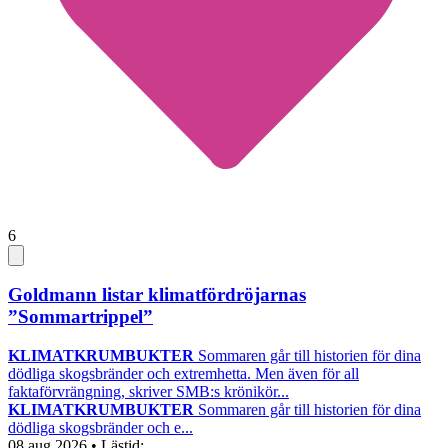
6
Goldmann listar klimatfördröjarnas
”Sommartrippel”
KLIMATKRUMBUKTER
Sommaren går till historien för dina
dödliga skogsbränder och extremhetta. Men även för all
faktaförvrängning, skriver SMB:s krönikör...
KLIMATKRUMBUKTER
Sommaren går till historien för dina
dödliga skogsbränder och e...
08 aug 2026
• Lästid: