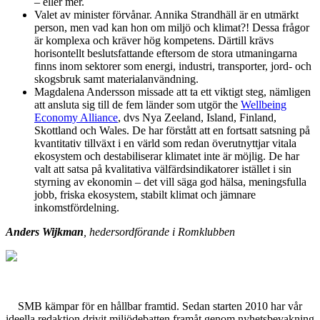
– eller mer.
Valet av minister förvånar. Annika Strandhäll är en utmärkt
person, men vad kan hon om miljö och klimat?! Dessa frågor
är komplexa och kräver hög kompetens. Därtill krävs
horisontellt beslutsfattande eftersom de stora utmaningarna
finns inom sektorer som energi, industri, transporter, jord- och
skogsbruk samt materialanvändning.
Magdalena Andersson missade att ta ett viktigt steg, nämligen
att ansluta sig till de fem länder som utgör the
Wellbeing
Economy Alliance
, dvs Nya Zeeland, Island, Finland,
Skottland och Wales. De har förstått att en fortsatt satsning på
kvantitativ tillväxt i en värld som redan överutnyttjar vitala
ekosystem och destabiliserar klimatet inte är möjlig. De har
valt att satsa på kvalitativa välfärdsindikatorer istället i sin
styrning av ekonomin – det vill säga god hälsa, meningsfulla
jobb, friska ekosystem, stabilt klimat och jämnare
inkomstfördelning.
Anders Wijkman
, hedersordförande i Romklubben
SMB kämpar för en hållbar framtid. Sedan starten 2010 har vår
ideella redaktion drivit miljödebatten framåt genom nyhetsbevakning