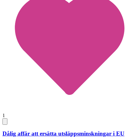
1
Dålig affär att ersätta utsläppsminskningar i EU