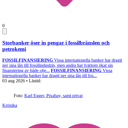
0
Storbanker öser in pengar i fossilbränslen och
petrokemi
FOSSILFINANSIERING
Vissa internationella banker har dragit
ner sina lån till fossilindustrin, men andra har tvärtom ökat sin
finansiering av både olje...
FOSSILFINANSIERING
Vissa
internationella banker har dragit ner sina lån till fos...
03 aug 2026
• Lästid:
Foto:
Karl Egger, Pixabay, samt privat
Krönika