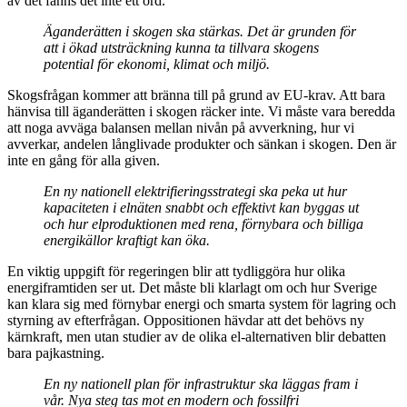
av det fanns det inte ett ord.
Äganderätten i skogen ska stärkas. Det är grunden för
att i ökad utsträckning kunna ta tillvara skogens
potential för ekonomi, klimat och miljö.
Skogsfrågan kommer att bränna till på grund av EU-krav. Att bara
hänvisa till äganderätten i skogen räcker inte. Vi måste vara beredda
att noga avväga balansen mellan nivån på avverkning, hur vi
avverkar, andelen långlivade produkter och sänkan i skogen. Den är
inte en gång för alla given.
En ny nationell elektrifieringsstrategi ska peka ut hur
kapaciteten i elnäten snabbt och effektivt kan byggas ut
och hur elproduktionen med rena, förnybara och billiga
energikällor kraftigt kan öka.
En viktig uppgift för regeringen blir att tydliggöra hur olika
energiframtiden ser ut. Det måste bli klarlagt om och hur Sverige
kan klara sig med förnybar energi och smarta system för lagring och
styrning av efterfrågan. Oppositionen hävdar att det behövs ny
kärnkraft, men utan studier av de olika el-alternativen blir debatten
bara pajkastning.
En ny nationell plan för infrastruktur ska läggas fram i
vår. Nya steg tas mot en modern och fossilfri