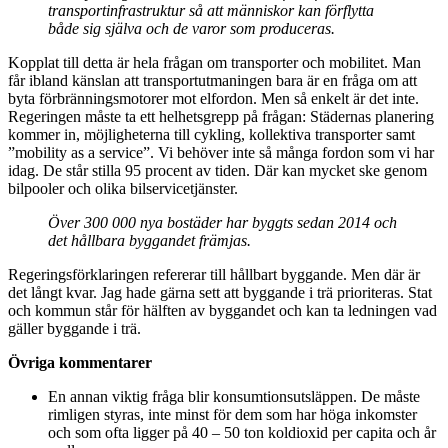
transportinfrastruktur så att människor kan förflytta
både sig själva och de varor som produceras.
Kopplat till detta är hela frågan om transporter och mobilitet. Man
får ibland känslan att transportutmaningen bara är en fråga om att
byta förbränningsmotorer mot elfordon. Men så enkelt är det inte.
Regeringen måste ta ett helhetsgrepp på frågan: Städernas planering
kommer in, möjligheterna till cykling, kollektiva transporter samt
”mobility as a service”. Vi behöver inte så många fordon som vi har
idag. De står stilla 95 procent av tiden. Där kan mycket ske genom
bilpooler och olika bilservicetjänster.
Över 300 000 nya bostäder har byggts sedan 2014 och
det hållbara byggandet främjas.
Regeringsförklaringen refererar till hållbart byggande. Men där är
det långt kvar. Jag hade gärna sett att byggande i trä prioriteras. Stat
och kommun står för hälften av byggandet och kan ta ledningen vad
gäller byggande i trä.
Övriga kommentarer
En annan viktig fråga blir konsumtionsutsläppen. De måste
rimligen styras, inte minst för dem som har höga inkomster
och som ofta ligger på 40 – 50 ton koldioxid per capita och år