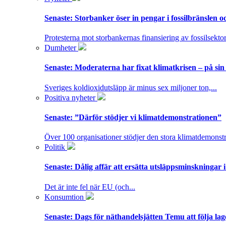
Senaste:
Storbanker öser in pengar i fossilbränslen 
Protesterna mot storbankernas finansiering av fossilsektor
Dumheter
Senaste:
Moderaterna har fixat klimatkrisen – på sin
Sveriges koldioxidutsläpp är minus sex miljoner ton,...
Positiva nyheter
Senaste:
”Därför stödjer vi klimatdemonstrationen”
Över 100 organisationer stödjer den stora klimatdemonstr
Politik
Senaste:
Dålig affär att ersätta utsläppsminskningar 
Det är inte fel när EU (och...
Konsumtion
Senaste:
Dags för näthandelsjätten Temu att följa la