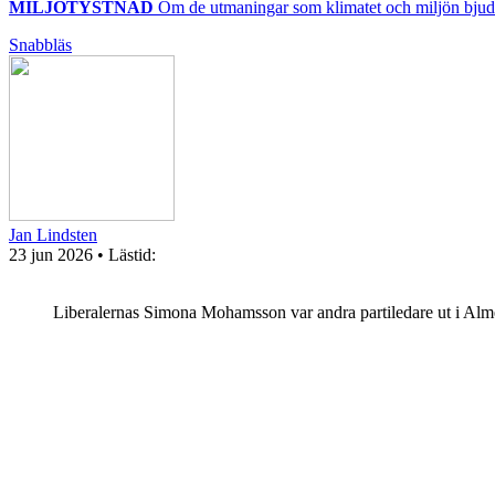
MILJÖTYSTNAD
Om de utmaningar som klimatet och miljön bjude
Snabbläs
Jan Lindsten
23 jun 2026
• Lästid:
Liberalernas Simona Mohamsson var andra partiledare ut i Alm