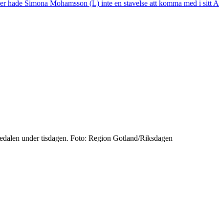
r hade Simona Mohamsson (L) inte en stavelse att komma med i sitt A
edalen under tisdagen.
Foto: Region Gotland/Riksdagen