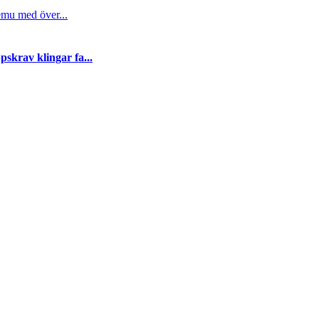
emu med över...
skrav klingar fa...