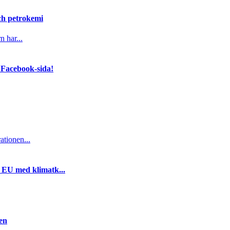
och petrokemi
n har...
 Facebook-sida!
ationen...
i EU med klimatk...
gen