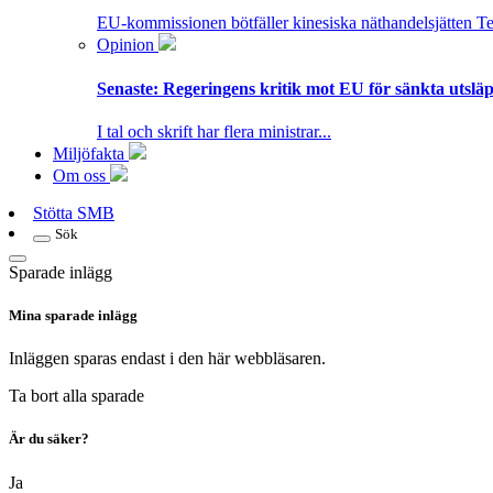
EU-kommissionen bötfäller kinesiska näthandelsjätten T
Opinion
Senaste:
Regeringens kritik mot EU för sänkta utsläpp
I tal och skrift har flera ministrar...
Miljöfakta
Om oss
Stötta SMB
Sök
Sparade inlägg
Mina sparade inlägg
Inläggen sparas endast i den här webbläsaren.
Ta bort alla sparade
Är du säker?
Ja