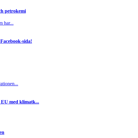
och petrokemi
n har...
 Facebook-sida!
ationen...
i EU med klimatk...
gen