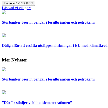
Kopierad
1231368703
Läs vad vi vill göra
Storbanker öser in pengar i fossilbränslen och petrokemi
Dålig affär att ersätta utsläppsminskningar i EU med klimatkred
Mer Nyheter
Storbanker öser in pengar i fossilbränslen och petrokemi
”Därför stödjer vi klimatdemonstrationen”