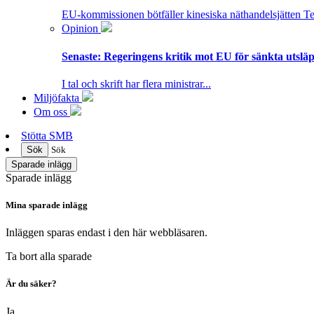
EU-kommissionen bötfäller kinesiska näthandelsjätten T
Opinion
Senaste:
Regeringens kritik mot EU för sänkta utsläpp
I tal och skrift har flera ministrar...
Miljöfakta
Om oss
Stötta SMB
Sök
Sök
Sparade inlägg
Sparade inlägg
Mina sparade inlägg
Inläggen sparas endast i den här webbläsaren.
Ta bort alla sparade
Är du säker?
Ja