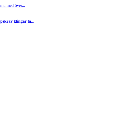
emu med över...
skrav klingar fa...