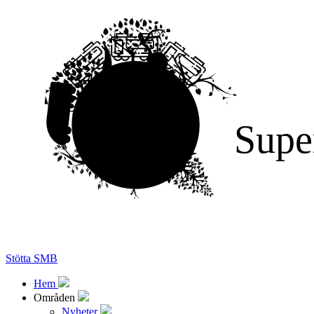
Supe
Stötta SMB
Hem
Områden
Nyheter