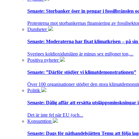
Senaste:
Storbanker öser in pengar i fossilbränslen 
Protesterna mot storbankernas finansiering av fossilsektor
Dumheter
Senaste:
Moderaterna har fixat klimatkrisen – på sin
Sveriges koldioxidutsläpp är minus sex miljoner ton,...
Positiva nyheter
Senaste:
”Därför stödjer vi klimatdemonstrationen”
Över 100 organisationer stödjer den stora klimatdemonstr
Politik
Senaste:
Dålig affär att ersätta utsläppsminskningar 
Det är inte fel när EU (och...
Konsumtion
Senaste:
Dags för näthandelsjätten Temu att följa la