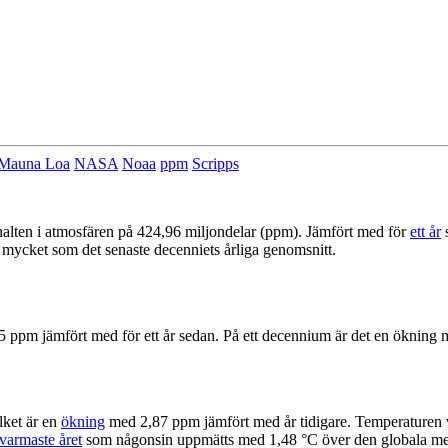
Mauna Loa
NASA
Noaa
ppm
Scripps
halten i atmosfären på 424,96 miljondelar (ppm). Jämfört med för
ett år
s
 mycket som det senaste decenniets årliga genomsnitt.
5 ppm jämfört med för ett år sedan. På ett decennium är det en ökning
lket är en
ökning
med 2,87 ppm jämfört med år tidigare. Temperaturen va
varmaste året
som någonsin uppmätts med 1,48 °C över den globala mede