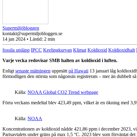
Supermiljöbloggen
kontakt@supermiljobloggen.se
14 jan 2024
• Lästid:
2 min
fossila utsläpp
IPCC
Keelingkurvan
Klimat
Koldioxid
Koldioxidhalt
Varje vecka redovisar SMB halten av koldioxid i luften.
Enligt
senaste mätningen
uppmätt
på Hawaii
13 januari låg koldioxid
förmodligen den största som någonsin registrerats – mer än dubbelt så
Källa:
NOAA Global CO2 Trend webpage
Förra veckans medeltal blev 423,49 ppm, vilket är en ökning med 3,9
Källa:
NOAA
Koncentrationen av koldioxid nådde 421,86 ppm i december 2023, vi
Parisavtalets under gräns på max 1,5 °C. 2023 blev som förväntat det