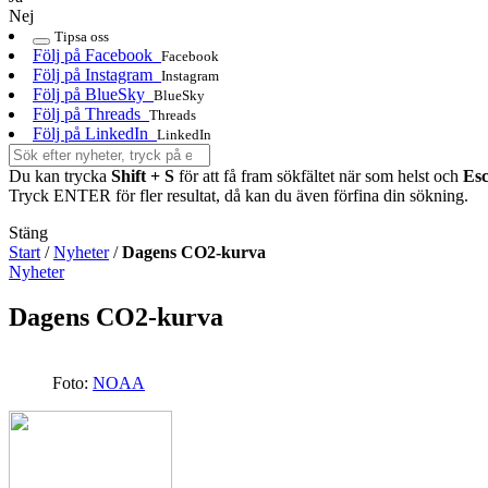
Nej
Tipsa oss
Följ på Facebook
Facebook
Följ på Instagram
Instagram
Följ på BlueSky
BlueSky
Följ på Threads
Threads
Följ på LinkedIn
LinkedIn
Du kan trycka
Shift + S
för att få fram sökfältet när som helst och
Es
Tryck ENTER för fler resultat, då kan du även förfina din sökning.
Stäng
Start
/
Nyheter
/
Dagens CO2-kurva
Nyheter
Dagens CO2-kurva
Foto:
NOAA