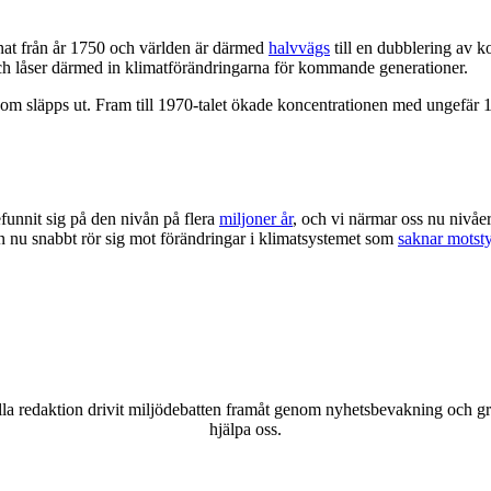
knat från år 1750 och världen är därmed
halvvägs
till en dubblering av k
och låser därmed in klimatförändringarna för kommande generationer.
om släpps ut. Fram till 1970-talet ökade koncentrationen med ungefär 
funnit sig på den nivån på flera
miljoner år
, och vi närmar oss nu nivåe
en nu snabbt rör sig mot förändringar i klimatsystemet som
saknar motst
a redaktion drivit miljödebatten framåt genom nyhetsbevakning och gran
hjälpa oss.