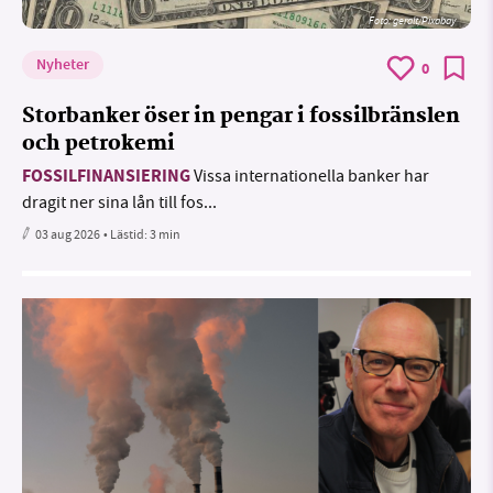
Foto:
geralt/Pixabay
Nyheter
0
Storbanker öser in pengar i fossilbränslen
och petrokemi
FOSSILFINANSIERING
Vissa internationella banker har
dragit ner sina lån till fos...
03 aug 2026
• Lästid:
3 min