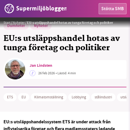
Supermiljöbloggen
Stötta SMB
Foto:
SSAB. SSAB släppte ut mest koldioxid i Sverige 2020.
Start
/
Nyheter
/
EU:s utsläppshandel hotas av tunga företag och politiker
Dumheter
Nyheter
EU:s utsläppshandel hotas av
tunga företag och politiker
HEM
Jan Lindsten
26 feb 2026
• Lästid:
4 min
OMRÅDEN
MILJÖFAKTA
ETS
EU
Klimatomställning
Lobbying
stålindustri
utslä
OM OSS
EU:s utsläppshandelssystem ETS är under attack från
inflytelserika företag och flera medlemsstaters ledande
Sök
Sparade inlägg
Tipsa oss