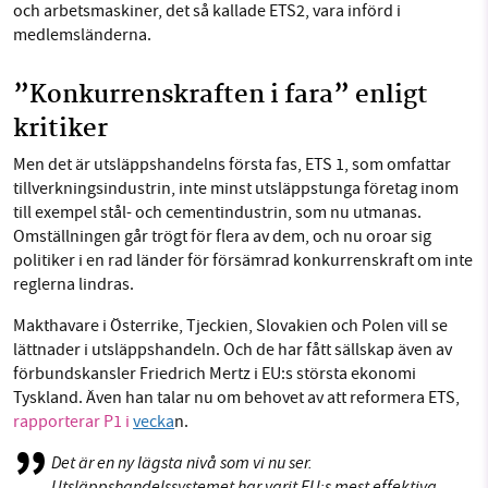
och arbetsmaskiner, det så kallade ETS2, vara införd i
medlemsländerna.
”Konkurrenskraften i fara” enligt
kritiker
Men det är utsläppshandelns första fas, ETS 1, som omfattar
tillverkningsindustrin, inte minst utsläppstunga företag inom
till exempel stål- och cementindustrin, som nu utmanas.
Omställningen går trögt för flera av dem, och nu oroar sig
politiker i en rad länder för försämrad konkurrenskraft om inte
reglerna lindras.
Makthavare i Österrike, Tjeckien, Slovakien och Polen vill se
lättnader i utsläppshandeln. Och de har fått sällskap även av
förbundskansler Friedrich Mertz i EU:s största ekonomi
Tyskland. Även han talar nu om behovet av att reformera ETS,
rapporterar P1 i
vecka
n.
Det är en ny lägsta nivå som vi nu ser.
Utsläppshandelssystemet har varit EU:s mest effektiva