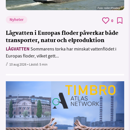
Foto:
rolibri/Pixabay
Nyheter
0
Lågvatten i Europas floder påverkar både
transporter, natur och elproduktion
LÅGVATTEN
Sommarens torka har minskat vattenflödet i
Europas floder, vilket gett...
10 aug 2026
• Lästid:
5 min