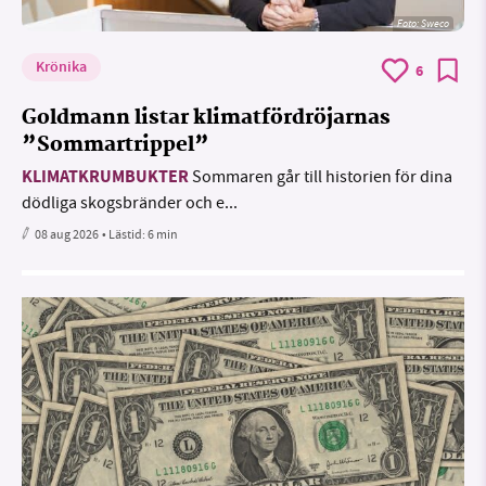
Foto: Sweco
Krönika
6
Goldmann listar klimatfördröjarnas
”Sommartrippel”
KLIMATKRUMBUKTER
Sommaren går till historien för dina
dödliga skogsbränder och e...
08 aug 2026
• Lästid:
6 min