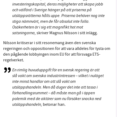
investeringskapital, deras möjligheter att skapa jobb
och välfärd i Sverige hänger på att priserna på
utsläppsrätterna hålls uppe. Priserna behöver nog inte
stiga nämnvärt, men de får absolut inte falla.
Osäkerheten är i sig ett magnifikt hot mot
satsningarna,
skriver Magnus Nilsson i sitt inlägg.
Nilsson kritiserar i sitt resonemang även den svenska
regeringen och oppositionen för att vara alldeles för tysta om
den pågående lobbyingen inom EU för att försvaga ETS-
regelverket.
En rimlig huvuduppgift för en svensk regering är att
slå vakt om svenska industriintressen – vilket i nuläget
inte minst handlar om att slå vakt om
utsläppshandeln. Men då duger det inte att tassa i
förhandlingsrummet – då måste man gå i öppen
polemik med de aktörer som nu försöker snacka ned
utsläppshandeln,
betonar han.