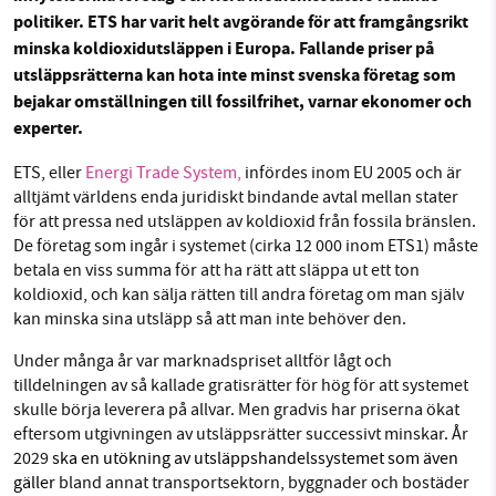
politiker. ETS har varit helt avgörande för att framgångsrikt
minska koldioxidutsläppen i Europa. Fallande priser på
Facebook
Instagram
BlueSky
utsläppsrätterna kan hota inte minst svenska företag som
SMB kämpar för en hållbar framtid. Sedan
bejakar omställningen till fossilfrihet, varnar ekonomer och
starten 2010 har vår ideella redaktion drivit
Threads
LinkedIn
experter.
miljödebatten framåt genom
nyhetsbevakning och granskningar. Nu vill vi
ETS, eller
Energi Trade System,
infördes inom EU 2005 och är
alltjämt världens enda juridiskt bindande avtal mellan stater
utveckla vårt arbete – och vi hoppas att du
för att pressa ned utsläppen av koldioxid från fossila bränslen.
vill hjälpa oss.
De företag som ingår i systemet (cirka 12 000 inom ETS1) måste
betala en viss summa för att ha rätt att släppa ut ett ton
Stötta vårt arbete genom att swisha en slant till
koldioxid, och kan sälja rätten till andra företag om man själv
kan minska sina utsläpp så att man inte behöver den.
1231368703
Under många år var marknadspriset alltför lågt och
Läs vad vi vill göra
tilldelningen av så kallade gratisrätter för hög för att systemet
skulle börja leverera på allvar. Men gradvis har priserna ökat
eftersom utgivningen av utsläppsrätter successivt minskar. År
2029
ska en utökning av utsläppshandelssystemet som även
gäller
bland annat transportsektorn, byggnader och bostäder