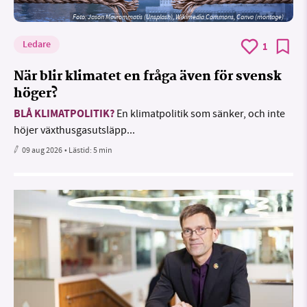
Foto: Jason Mavrommatis (Unsplash), Wikimedia Commons, Canva (montage)
Ledare
1
När blir klimatet en fråga även för svensk
höger?
BLÅ KLIMATPOLITIK?
En klimatpolitik som sänker, och inte
höjer växthusgasutsläpp...
09 aug 2026
• Lästid:
5 min