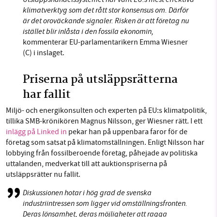
klimatverktyg som det rått stor konsensus om. Därför
är det oroväckande signaler. Risken är att företag nu
istället blir inlåsta i den fossila ekonomin,
kommenterar EU-parlamentarikern Emma Wiesner
(C) i inslaget.
Priserna på utsläppsrätterna
har fallit
Miljö- och energikonsulten och experten på EU:s klimatpolitik,
tillika SMB-krönikören Magnus Nilsson, ger Wiesner rätt. I ett
inlägg på Linked in
pekar han på uppenbara faror för de
företag som satsat på klimatomställningen. Enligt Nilsson har
lobbying från fossilberoende företag, påhejade av politiska
uttalanden, medverkat till att auktionspriserna på
utsläppsrätter nu fallit.
Diskussionen hotar i hög grad de svenska
industriintressen som ligger vid omställningsfronten.
Deras lönsamhet, deras möjligheter att ragga