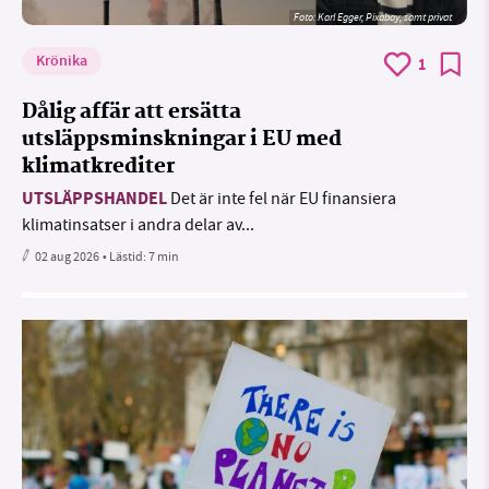
Foto:
Karl Egger, Pixabay, samt privat
Krönika
1
Dålig affär att ersätta
utsläppsminskningar i EU med
klimatkrediter
UTSLÄPPSHANDEL
Det är inte fel när EU finansiera
klimatinsatser i andra delar av...
02 aug 2026
• Lästid:
7 min