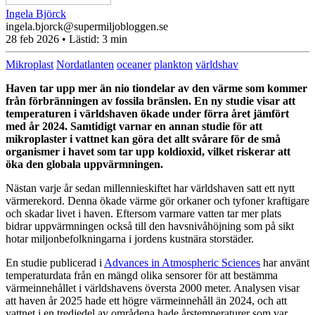
Ingela Björck
ingela.bjorck@supermiljobloggen.se
28 feb 2026
• Lästid:
3 min
Mikroplast
Nordatlanten
oceaner
plankton
världshav
Haven tar upp mer än nio tiondelar av den värme som kommer
från förbränningen av fossila bränslen. En ny studie visar att
temperaturen i världshaven ökade under förra året jämfört
med år 2024. Samtidigt varnar en annan studie för att
mikroplaster i vattnet kan göra det allt svårare för de små
organismer i havet som tar upp koldioxid, vilket riskerar att
öka den globala uppvärmningen.
Nästan varje år sedan millennieskiftet har världshaven satt ett nytt
värmerekord. Denna ökade värme gör orkaner och tyfoner kraftigare
och skadar livet i haven. Eftersom varmare vatten tar mer plats
bidrar uppvärmningen också till den havsnivåhöjning som på sikt
hotar miljonbefolkningarna i jordens kustnära storstäder.
En studie publicerad i
Advances in Atmospheric Sciences
har använt
temperaturdata från en mängd olika sensorer för att bestämma
värmeinnehållet i världshavens översta 2000 meter. Analysen visar
att haven år 2025 hade ett högre värmeinnehåll än 2024, och att
vattnet i en tredjedel av områdena hade årstemperaturer som var