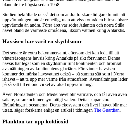
bland de tre högsta sedan 1958.
Studien bekräftade också det som andra forskare tidigare funnit: att
uppvärmningen inte är enhetlig, utan att vissa områden blir snabbare
uppvärmda än andra. Förra året var södra Atlanten och norra Stilla
havet bland de varmaste områdena, liksom vattnen kring Antarktis.
Havsisen har varit en skyddsmur
Det senare är extra bekymmersamt, eftersom det kan leda till att
vintersäsongens havsis kring Antarktis på sikt försvinner. Denna
havsis har legat som en skyddsmur runt kontinenten och bromsat
avsmältningen av kontinentens glaciärer. Försvinner havsisen
kommer det mörka havsvattnet också – på samma sätt som i Norra
ishavet – att ta upp mer värme från atmosfären. Avsmältningen leder
på så sätt till en ond cirkel av ökad uppvärmning.
Även Nordatlanten och Medelhavet blir varmare, och får även även
saltare, surare och mer syrefattigt vatten. Detta skapar stora
förändringar i oceanerna. Deras ekosystem och livet i havet blir mer
utsatt, säger forskarna enligt en artikel i tidningen
The Guardian
.
Plankton tar upp koldioxid