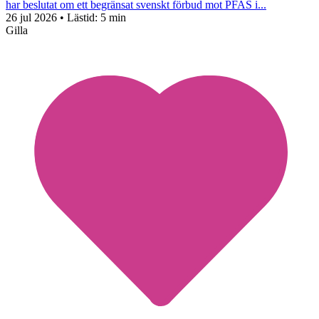
har beslutat om ett begränsat svenskt förbud mot PFAS i...
26 jul 2026
• Lästid:
5 min
Gilla