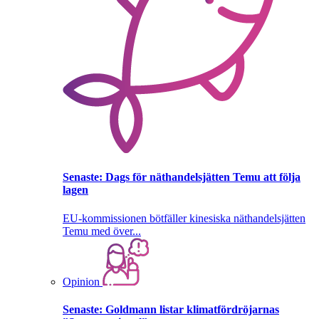
Senaste:
Dags för näthandelsjätten Temu att följa
lagen
EU-kommissionen bötfäller kinesiska näthandelsjätten
Temu med över...
Opinion
Senaste:
Goldmann listar klimatfördröjarnas