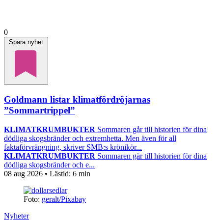
0
Spara nyhet
Goldmann listar klimatfördröjarnas
”Sommartrippel”
KLIMATKRUMBUKTER
Sommaren går till historien för dina
dödliga skogsbränder och extremhetta. Men även för all
faktaförvrängning, skriver SMB:s krönikör...
KLIMATKRUMBUKTER
Sommaren går till historien för dina
dödliga skogsbränder och e...
08 aug 2026
• Lästid:
6 min
Foto:
geralt/Pixabay
Nyheter