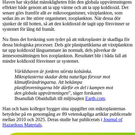
Haven har skyddat mänskligheten från den globala uppvärmningens
effekter både genom att ta upp värme och att ta upp koldioxid. Det
senare görs framför allt av mikroorganismer, växtplankton, som
sedan äts av lite större organismer, zooplankton. När dessa dör
sjunker de till botten, så att den koldioxid de tagit upp försvinner ur
systemet för lång tid framåt.
Nu finns det forskning som tyder på att mikroplaster är skadliga för
dessa biologiska processer. Dels gör plastpartiklarna att växtplankton
tar upp koldioxid långsammare än normalt, dels påverkar de
ämnesomsättningen hos zooplankton. Resultatet blir i båda fall att
mindre koldioxid försvinner ur systemet.
Världshaven är jordens största kolsänka.
Mikroplasterna skadar detta naturliga försvar mot
klimatförändringarna. Att bekämpa
plastföroreningarna blir därför en del i kampen mot
den globala uppvärmningen
”, säger forskaren
Ihsanullah Obaidullah till miljösajten
Earth.com
.
Han och hans kollegor bygger sina uppgifter om mikroplasternas
betydelse på en genomgång av 89 vetenskapliga artiklar publicerade
mellan 2010 och 2025. Deras studie har publicerats i
Journal of
Hazardous Materials
.