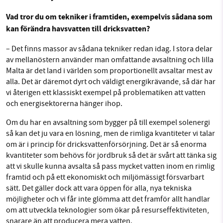
Vad tror du om tekniker i framtiden, exempelvis sådana som
kan förändra havsvatten till dricksvatten?
– Det finns massor av sådana tekniker redan idag. I stora delar
av mellanöstern använder man omfattande avsaltning och lilla
Malta är det land i världen som proportionellt avsaltar mest av
alla. Det är däremot dyrt och väldigt energikrävande, så där har
vi återigen ett klassiskt exempel på problematiken att vatten
och energisektorerna hänger ihop.
Om du har en avsaltning som bygger på till exempel solenergi
så kan det ju vara en lösning, men de rimliga kvantiteter vi talar
om är i princip för dricksvattenförsörjning. Det är så enorma
kvantiteter som behövs för jordbruk så det är svårt att tänka sig
att vi skulle kunna avsalta så pass mycket vatten inom en rimlig
framtid och på ett ekonomiskt och miljömässigt försvarbart
sätt. Det gäller dock att vara öppen för alla, nya tekniska
möjligheter och vi får inte glömma att det framför allt handlar
om att utveckla teknologier som ökar på resurseffektiviteten,
snarare än att producera mera vatten.