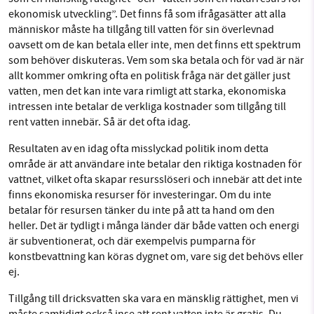
ekonomisk utveckling”. Det finns få som ifrågasätter att alla
människor måste ha tillgång till vatten för sin överlevnad
oavsett om de kan betala eller inte, men det finns ett spektrum
som behöver diskuteras. Vem som ska betala och för vad är när
allt kommer omkring ofta en politisk fråga när det gäller just
vatten, men det kan inte vara rimligt att starka, ekonomiska
intressen inte betalar de verkliga kostnader som tillgång till
rent vatten innebär. Så är det ofta idag.
Resultaten av en idag ofta misslyckad politik inom detta
område är att användare inte betalar den riktiga kostnaden för
vattnet, vilket ofta skapar resursslöseri och innebär att det inte
finns ekonomiska resurser för investeringar. Om du inte
betalar för resursen tänker du inte på att ta hand om den
heller. Det är tydligt i många länder där både vatten och energi
är subventionerat, och där exempelvis pumparna för
konstbevattning kan köras dygnet om, vare sig det behövs eller
ej.
Tillgång till dricksvatten ska vara en mänsklig rättighet, men vi