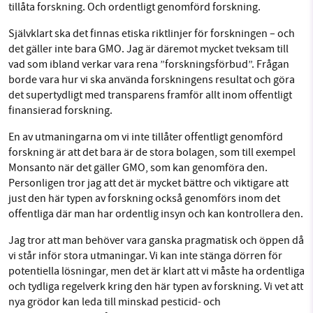
tillåta forskning. Och ordentligt genomförd forskning.
Självklart ska det finnas etiska riktlinjer för forskningen – och
det gäller inte bara GMO. Jag är däremot mycket tveksam till
vad som ibland verkar vara rena ”forskningsförbud”. Frågan
borde vara hur vi ska använda forskningens resultat och göra
det supertydligt med transparens framför allt inom offentligt
finansierad forskning.
En av utmaningarna om vi inte tillåter offentligt genomförd
forskning är att det bara är de stora bolagen, som till exempel
Monsanto när det gäller GMO, som kan genomföra den.
Personligen tror jag att det är mycket bättre och viktigare att
just den här typen av forskning också genomförs inom det
offentliga där man har ordentlig insyn och kan kontrollera den.
Jag tror att man behöver vara ganska pragmatisk och öppen då
vi står inför stora utmaningar. Vi kan inte stänga dörren för
potentiella lösningar, men det är klart att vi måste ha ordentliga
och tydliga regelverk kring den här typen av forskning. Vi vet att
nya grödor kan leda till minskad pesticid- och