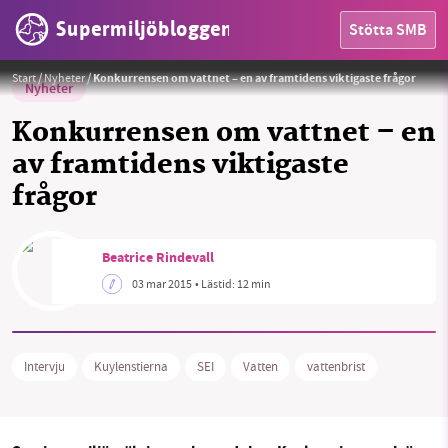
Supermiljöbloggen
Stötta SMB
Foto:
Public Domain
Start
/
Nyheter
/
Konkurrensen om vattnet – en av framtidens viktigaste frågor
Nyheter
Konkurrensen om vattnet – en
av framtidens viktigaste
frågor
Beatrice Rindevall
03 mar 2015
• Lästid:
12 min
HEM
Intervju
Kuylenstierna
SEI
Vatten
vattenbrist
OMRÅDEN
MILJÖFAKTA