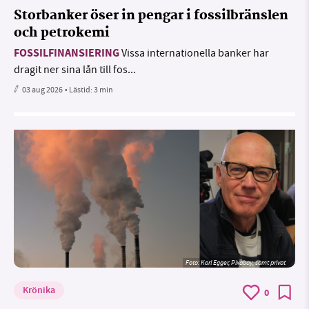
Storbanker öser in pengar i fossilbränslen
och petrokemi
FOSSILFINANSIERING
Vissa internationella banker har
dragit ner sina lån till fos...
03 aug 2026
• Lästid:
3 min
Foto:
Karl Egger, Pixabay, samt privat
Krönika
0