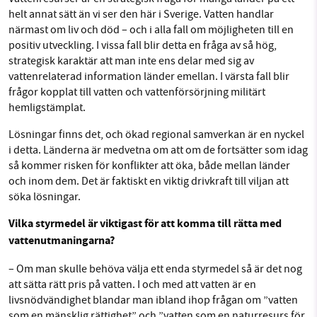
helt annat sätt än vi ser den här i Sverige. Vatten handlar
närmast om liv och död – och i alla fall om möjligheten till en
positiv utveckling. I vissa fall blir detta en fråga av så hög,
strategisk karaktär att man inte ens delar med sig av
vattenrelaterad information länder emellan. I värsta fall blir
frågor kopplat till vatten och vattenförsörjning militärt
hemligstämplat.
Lösningar finns det, och ökad regional samverkan är en nyckel
i detta. Länderna är medvetna om att om de fortsätter som idag
så kommer risken för konflikter att öka, både mellan länder
och inom dem. Det är faktiskt en viktig drivkraft till viljan att
söka lösningar.
Vilka styrmedel är viktigast för att komma till rätta med
vattenutmaningarna?
– Om man skulle behöva välja ett enda styrmedel så är det nog
att sätta rätt pris på vatten. I och med att vatten är en
livsnödvändighet blandar man ibland ihop frågan om ”vatten
som en mänsklig rättighet” och ”vatten som en naturresurs för