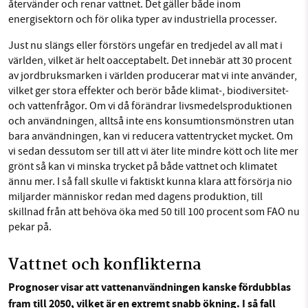
återvänder och renar vattnet. Det gäller både inom
energisektorn och för olika typer av industriella processer.
Just nu slängs eller förstörs ungefär en tredjedel av all mat i
världen, vilket är helt oacceptabelt. Det innebär att 30 procent
av jordbruksmarken i världen producerar mat vi inte använder,
vilket ger stora effekter och berör både klimat-, biodiversitet-
och vattenfrågor. Om vi då förändrar livsmedelsproduktionen
och användningen, alltså inte ens konsumtionsmönstren utan
bara användningen, kan vi reducera vattentrycket mycket. Om
vi sedan dessutom ser till att vi äter lite mindre kött och lite mer
grönt så kan vi minska trycket på både vattnet och klimatet
ännu mer. I så fall skulle vi faktiskt kunna klara att försörja nio
miljarder människor redan med dagens produktion, till
skillnad från att behöva öka med 50 till 100 procent som FAO nu
pekar på.
Vattnet och konflikterna
Prognoser visar att vattenanvändningen kanske fördubblas
fram till 2050, vilket är en extremt snabb ökning. I så fall