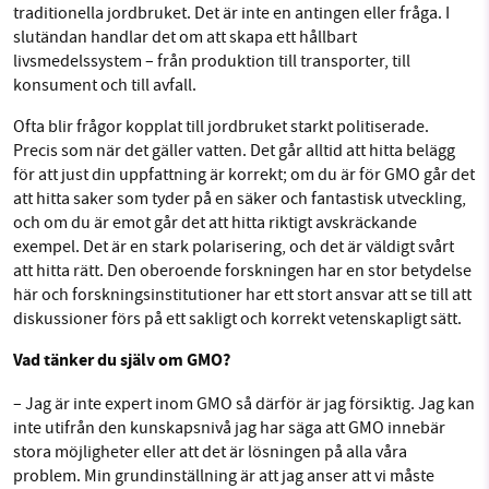
traditionella jordbruket. Det är inte en antingen eller fråga. I
slutändan handlar det om att skapa ett hållbart
livsmedelssystem – från produktion till transporter, till
konsument och till avfall.
Ofta blir frågor kopplat till jordbruket starkt politiserade.
Precis som när det gäller vatten. Det går alltid att hitta belägg
för att just din uppfattning är korrekt; om du är för GMO går det
att hitta saker som tyder på en säker och fantastisk utveckling,
och om du är emot går det att hitta riktigt avskräckande
exempel. Det är en stark polarisering, och det är väldigt svårt
att hitta rätt. Den oberoende forskningen har en stor betydelse
här och forskningsinstitutioner har ett stort ansvar att se till att
diskussioner förs på ett sakligt och korrekt vetenskapligt sätt.
Vad tänker du själv om GMO?
– Jag är inte expert inom GMO så därför är jag försiktig. Jag kan
inte utifrån den kunskapsnivå jag har säga att GMO innebär
stora möjligheter eller att det är lösningen på alla våra
problem. Min grundinställning är att jag anser att vi måste