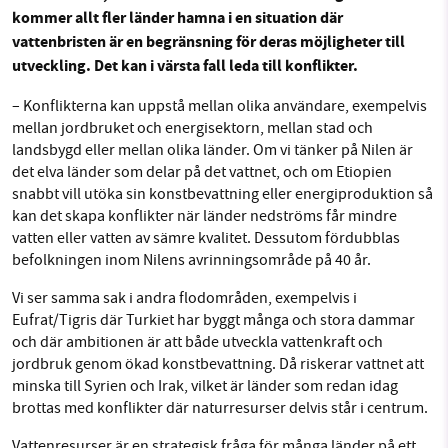
kommer allt fler länder hamna i en situation där
vattenbristen är en begränsning för deras möjligheter till
utveckling. Det kan i värsta fall leda till konflikter.
– Konflikterna kan uppstå mellan olika användare, exempelvis
mellan jordbruket och energisektorn, mellan stad och
landsbygd eller mellan olika länder. Om vi tänker på Nilen är
det elva länder som delar på det vattnet, och om Etiopien
snabbt vill utöka sin konstbevattning eller energiproduktion så
kan det skapa konflikter när länder nedströms får mindre
vatten eller vatten av sämre kvalitet. Dessutom fördubblas
befolkningen inom Nilens avrinningsområde på 40 år.
Vi ser samma sak i andra flodområden, exempelvis i
Eufrat/Tigris där Turkiet har byggt många och stora dammar
och där ambitionen är att både utveckla vattenkraft och
jordbruk genom ökad konstbevattning. Då riskerar vattnet att
minska till Syrien och Irak, vilket är länder som redan idag
brottas med konflikter där naturresurser delvis står i centrum.
Vattenresurser är en strategisk fråga för många länder på ett