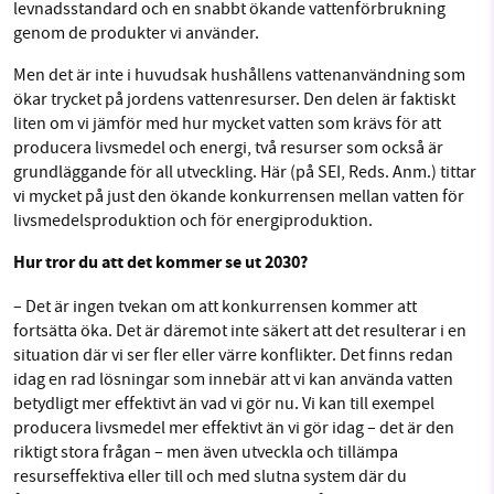
levnadsstandard och en snabbt ökande vattenförbrukning
genom de produkter vi använder.
Men det är inte i huvudsak hushållens vattenanvändning som
ökar trycket på jordens vattenresurser. Den delen är faktiskt
liten om vi jämför med hur mycket vatten som krävs för att
producera livsmedel och energi, två resurser som också är
grundläggande för all utveckling. Här (på SEI, Reds. Anm.) tittar
vi mycket på just den ökande konkurrensen mellan vatten för
livsmedelsproduktion och för energiproduktion.
Hur tror du att det kommer se ut 2030?
– Det är ingen tvekan om att konkurrensen kommer att
fortsätta öka. Det är däremot inte säkert att det resulterar i en
situation där vi ser fler eller värre konflikter. Det finns redan
idag en rad lösningar som innebär att vi kan använda vatten
betydligt mer effektivt än vad vi gör nu. Vi kan till exempel
producera livsmedel mer effektivt än vi gör idag – det är den
riktigt stora frågan – men även utveckla och tillämpa
resurseffektiva eller till och med slutna system där du