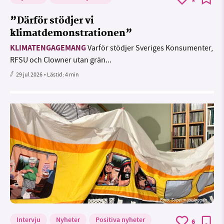
”Därför stödjer vi
klimatdemonstrationen”
KLIMATENGAGEMANG
Varför stödjer Sveriges Konsumenter,
RFSU och Clowner utan grän...
29 jul 2026
• Lästid:
4 min
Foto: Supermijöbloggen
Intervju
Nyheter
Positiva nyheter
6