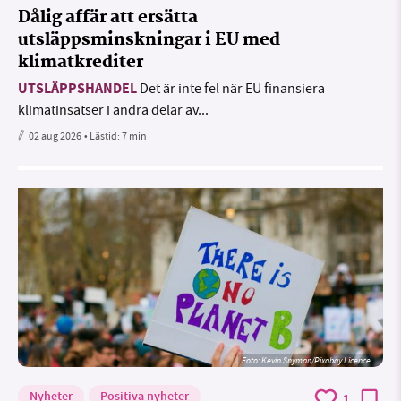
Dålig affär att ersätta
utsläppsminskningar i EU med
klimatkrediter
UTSLÄPPSHANDEL
Det är inte fel när EU finansiera
klimatinsatser i andra delar av...
02 aug 2026
• Lästid:
7 min
Foto:
Kevin Snyman/Pixabay Licence
Nyheter
Positiva nyheter
1