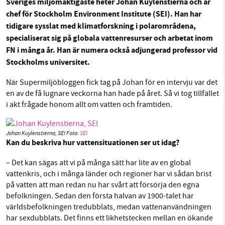
Sveriges miljömäktigaste heter Johan Kuylenstierna och är
OM OSS
chef för Stockholm Environment Institute (SEI). Han har
tidigare sysslat med klimatforskning i polarområdena,
specialiserat sig på globala vattenresurser och arbetat inom
SMB kämpar för en hållbar framtid. Sedan
FN i många år. Han är numera också adjungerad professor vid
Sök
Sparade inlägg
Tipsa oss
starten 2010 har vår ideella redaktion drivit
Stockholms universitet.
miljödebatten framåt genom
nyhetsbevakning och granskningar. Nu vill vi
Facebook
Instagram
BlueSky
När Supermiljöbloggen fick tag på Johan för en intervju var det
utveckla vårt arbete – och vi hoppas att du
en av de få lugnare veckorna han hade på året. Så vi tog tillfället
vill hjälpa oss.
i akt frågade honom allt om vatten och framtiden.
Threads
LinkedIn
Stötta vårt arbete genom att swisha en slant till
Johan Kuylenstierna, SEI Foto:
SEI
Kan du beskriva hur vattensituationen ser ut idag?
1231368703
– Det kan sägas att vi på många sätt har lite av en global
vattenkris, och i många länder och regioner har vi sådan brist
Läs vad vi vill göra
på vatten att man redan nu har svårt att försörja den egna
befolkningen. Sedan den första halvan av 1900-talet har
världsbefolkningen tredubblats, medan vattenanvändningen
har sexdubblats. Det finns ett likhetstecken mellan en ökande