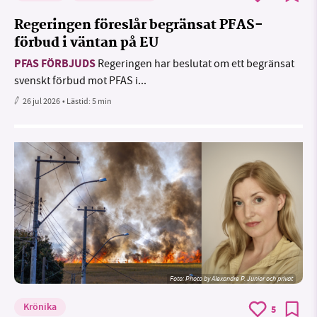
Regeringen föreslår begränsat PFAS-
förbud i väntan på EU
PFAS FÖRBJUDS
Regeringen har beslutat om ett begränsat
svenskt förbud mot PFAS i...
26 jul 2026
• Lästid:
5 min
Foto:
Photo by Alexandre P. Junior och privat
Krönika
5