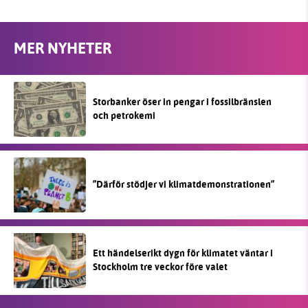
MER NYHETER
Storbanker öser in pengar i fossilbränslen
och petrokemi
”Därför stödjer vi klimatdemonstrationen”
Ett händelserikt dygn för klimatet väntar i
Stockholm tre veckor före valet