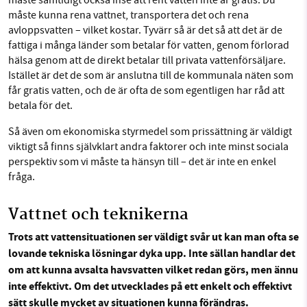
måste samtidigt också inse att rent vatten inte är gratis. Du
måste kunna rena vattnet, transportera det och rena
avloppsvatten – vilket kostar. Tyvärr så är det så att det är de
fattiga i många länder som betalar för vatten, genom förlorad
hälsa genom att de direkt betalar till privata vattenförsäljare.
Istället är det de som är anslutna till de kommunala näten som
får gratis vatten, och de är ofta de som egentligen har råd att
betala för det.
Så även om ekonomiska styrmedel som prissättning är väldigt
viktigt så finns självklart andra faktorer och inte minst sociala
perspektiv som vi måste ta hänsyn till – det är inte en enkel
fråga.
Vattnet och teknikerna
Trots att vattensituationen ser väldigt svår ut kan man ofta se
lovande tekniska lösningar dyka upp. Inte sällan handlar det
om att kunna avsalta havsvatten vilket redan görs, men ännu
inte effektivt. Om det utvecklades på ett enkelt och effektivt
sätt skulle mycket av situationen kunna förändras.