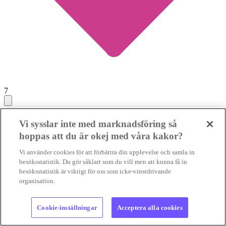
7
Ett händelserikt dygn för klimatet väntar i
Vi sysslar inte med marknadsföring så
Stockholm tre veckor före valet
hoppas att du är okej med våra kakor?
JÄTTEMANIFESTATION
Helgen 22-23 augusti går i klimatets
Vi använder cookies för att förbättra din upplevelse och samla in
tecken i Stockholm. En dygnslång manifestation med tal, musik och
besöksstatistik. Du gör såklart som du vill men att kunna få in
upptåg följs av en demonstra...
JÄTTEMANIFESTATION
besöksstatistik är viktigt för oss som icke-vinstdrivande
Helgen 22-23 augusti går i klimatets tecken i Stockholm. En d...
organisation.
29 jul 2026
• Lästid:
Cookie-inställningar
Acceptera alla cookies
Foto:
Pixabay