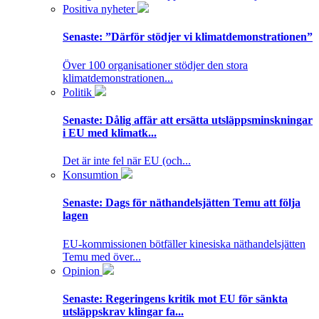
Positiva nyheter
Senaste:
”Därför stödjer vi klimatdemonstrationen”
Över 100 organisationer stödjer den stora
klimatdemonstrationen...
Politik
Senaste:
Dålig affär att ersätta utsläppsminskningar
i EU med klimatk...
Det är inte fel när EU (och...
Konsumtion
Senaste:
Dags för näthandelsjätten Temu att följa
lagen
EU-kommissionen bötfäller kinesiska näthandelsjätten
Temu med över...
Opinion
Senaste:
Regeringens kritik mot EU för sänkta
utsläppskrav klingar fa...