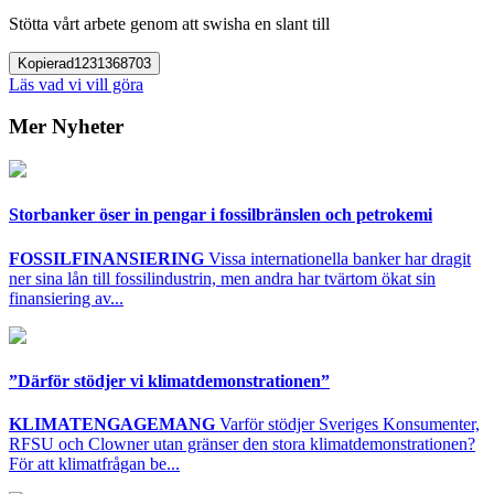
Stötta vårt arbete genom att swisha en slant till
Kopierad
1231368703
Läs vad vi vill göra
Mer Nyheter
Storbanker öser in pengar i fossilbränslen och petrokemi
FOSSILFINANSIERING
Vissa internationella banker har dragit
ner sina lån till fossilindustrin, men andra har tvärtom ökat sin
finansiering av...
”Därför stödjer vi klimatdemonstrationen”
KLIMATENGAGEMANG
Varför stödjer Sveriges Konsumenter,
RFSU och Clowner utan gränser den stora klimatdemonstrationen?
För att klimatfrågan be...