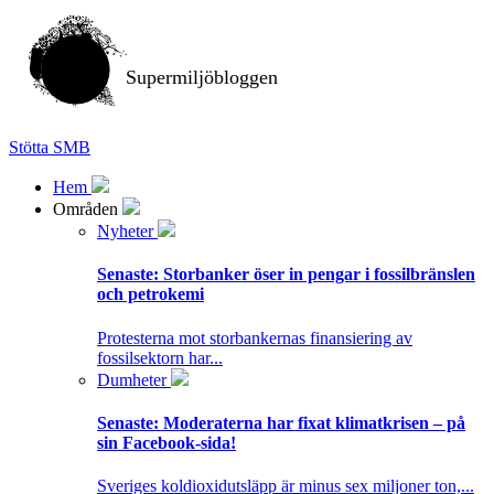
Supermiljöbloggen
Stötta SMB
Hem
Områden
Nyheter
Senaste:
Storbanker öser in pengar i fossilbränslen
och petrokemi
Protesterna mot storbankernas finansiering av
fossilsektorn har...
Dumheter
Senaste:
Moderaterna har fixat klimatkrisen – på
sin Facebook-sida!
Sveriges koldioxidutsläpp är minus sex miljoner ton,...