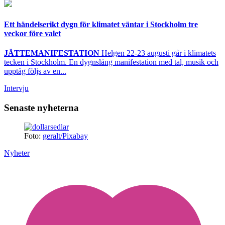
Ett händelserikt dygn för klimatet väntar i Stockholm tre
veckor före valet
JÄTTEMANIFESTATION
Helgen 22-23 augusti går i klimatets
tecken i Stockholm. En dygnslång manifestation med tal, musik och
upptåg följs av en...
Intervju
Senaste nyheterna
Foto:
geralt/Pixabay
Nyheter