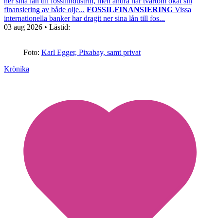
ner sina lån till fossilindustrin, men andra har tvärtom ökat sin
finansiering av både olje...
FOSSILFINANSIERING
Vissa
internationella banker har dragit ner sina lån till fos...
03 aug 2026
• Lästid:
Foto:
Karl Egger, Pixabay, samt privat
Krönika