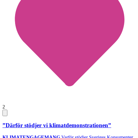
2
”Därför stödjer vi klimatdemonstrationen”
KLIMATENGAGEMANG
Varför stödjer Sveriges Konsumenter,