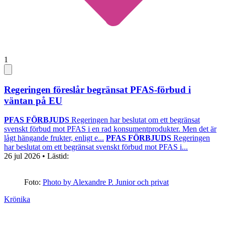
1
Regeringen föreslår begränsat PFAS-förbud i
väntan på EU
PFAS FÖRBJUDS
Regeringen har beslutat om ett begränsat
svenskt förbud mot PFAS i en rad konsumentprodukter. Men det är
lågt hängande frukter, enligt e...
PFAS FÖRBJUDS
Regeringen
har beslutat om ett begränsat svenskt förbud mot PFAS i...
26 jul 2026
• Lästid:
Foto:
Photo by Alexandre P. Junior och privat
Krönika