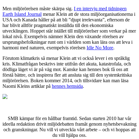
Men miljörörelsen måste skärpa sig.
I en intervju med tidningen
Earth Island Journal
menar Klein att de stora miljöorganisationerna i
USA och Kanada håller på att bli ”djupt irrelevanta”, eftersom de
har blivit alltför pragmatiskt inställda till den ekonomiska
utvecklingen. Hoppet står istället till miljörörelser som verkar på mer
lokal nivå. Exempelvis nämner Klein den växande rörelsen av
ursprungsbefolkningar runt om i världen som kan lära oss att leva i
harmoni med naturen, exempelvis rörelsen
Idle No More
.
Förutom klimatkris så menar Klein att vi också lever i en språklig
kris. Klimatfrågan beskrivs inte utifrån det akuta, katastrofala, och
dödliga läget vi är på väg mot. Kanske kan hennes bok få oss att
förstå bättre, och inspirera fler att ansluta sig till den systemkritiska
miljörörelsen. Boken kommer 2014, och tillsvidare kan man läsa
Naomi Kleins artiklar på
hennes hemsida
.
SMB kämpar för en hållbar framtid. Sedan starten 2010 har vår
ideella redaktion drivit miljödebatten framåt genom nyhetsbevakning
och granskningar. Nu vill vi utveckla vårt arbete – och vi hoppas att
du vill hjälpa oss.