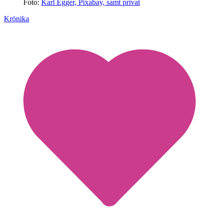
Foto:
Karl Egger, Pixabay, samt privat
Krönika