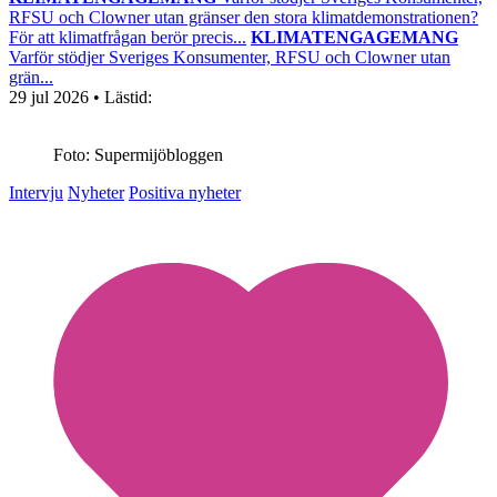
RFSU och Clowner utan gränser den stora klimatdemonstrationen?
För att klimatfrågan berör precis...
KLIMATENGAGEMANG
Varför stödjer Sveriges Konsumenter, RFSU och Clowner utan
grän...
29 jul 2026
• Lästid:
Foto: Supermijöbloggen
Intervju
Nyheter
Positiva nyheter