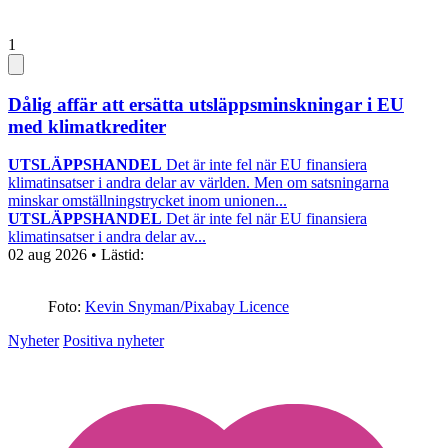
1
Dålig affär att ersätta utsläppsminskningar i EU
med klimatkrediter
UTSLÄPPSHANDEL
Det är inte fel när EU finansiera
klimatinsatser i andra delar av världen. Men om satsningarna
minskar omställningstrycket inom unionen...
UTSLÄPPSHANDEL
Det är inte fel när EU finansiera
klimatinsatser i andra delar av...
02 aug 2026
• Lästid:
Foto:
Kevin Snyman/Pixabay Licence
Nyheter
Positiva nyheter