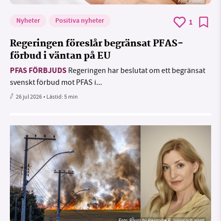
Foto:
Pixabay
Nyheter
Positiva nyheter
1
Regeringen föreslår begränsat PFAS-
förbud i väntan på EU
PFAS FÖRBJUDS
Regeringen har beslutat om ett begränsat
svenskt förbud mot PFAS i...
26 jul 2026
• Lästid:
5 min
Foto:
Photo by Alexandre P. Junior och privat