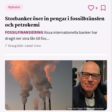
Nyheter
0
Storbanker öser in pengar i fossilbränslen
och petrokemi
FOSSILFINANSIERING
Vissa internationella banker har
dragit ner sina lån till fos...
03 aug 2026
• Lästid:
3 min
Foto:
Karl Egger, Pixabay, samt privat