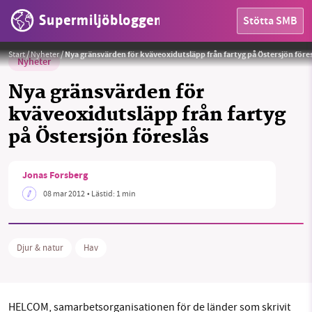
Supermiljöbloggen
Stötta SMB
Start
/
Nyheter
/
Nya gränsvärden för kväveoxidutsläpp från fartyg på Östersjön före
Nyheter
Nya gränsvärden för
kväveoxidutsläpp från fartyg
HEM
på Östersjön föreslås
OMRÅDEN
Jonas Forsberg
MILJÖFAKTA
08 mar 2012
• Lästid:
1 min
OM OSS
Djur & natur
Hav
Sök
Sparade inlägg
Tipsa oss
HELCOM, samarbetsorganisationen för de länder som skrivit