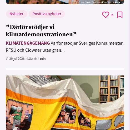
Foto:
Kevin Snyman/Pixabay Licence
Nyheter
Positiva nyheter
2
”Därför stödjer vi
klimatdemonstrationen”
KLIMATENGAGEMANG
Varför stödjer Sveriges Konsumenter,
RFSU och Clowner utan grän...
29 jul 2026
• Lästid:
4 min