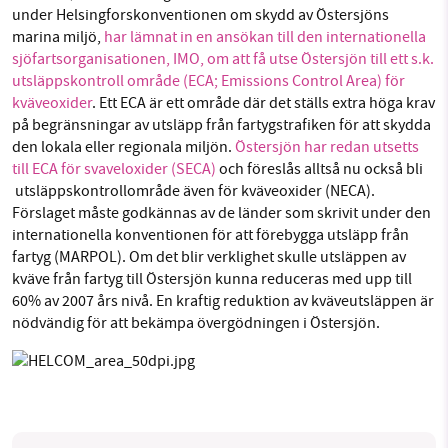
Facebook
Instagram
BlueSky
under Helsingforskonventionen om skydd av Östersjöns
marina miljö,
har lämnat in en ansökan till den internationella
sjöfartsorganisationen, IMO, om att få utse Östersjön till ett s.k.
Threads
LinkedIn
SMB kämpar för en hållbar framtid. Sedan
utsläppskontroll område (ECA; Emissions Control Area) för
kväveoxider
. Ett ECA är ett område där det ställs extra höga krav
starten 2010 har vår ideella redaktion drivit
på begränsningar av utsläpp från fartygstrafiken för att skydda
miljödebatten framåt genom
den lokala eller regionala miljön.
Östersjön har redan utsetts
nyhetsbevakning och granskningar. Nu vill vi
till ECA för svaveloxider (SECA)
och föreslås alltså nu också bli
utveckla vårt arbete – och vi hoppas att du
utsläppskontrollområde även för kväveoxider (NECA).
vill hjälpa oss.
Förslaget måste godkännas av de länder som skrivit under den
internationella konventionen för att förebygga utsläpp från
Stötta vårt arbete genom att swisha en slant till
fartyg (MARPOL). Om det blir verklighet skulle utsläppen av
kväve från fartyg till Östersjön kunna reduceras med upp till
1231368703
60% av 2007 års nivå. En kraftig reduktion av kväveutsläppen är
nödvändig för att bekämpa övergödningen i Östersjön.
Läs vad vi vill göra