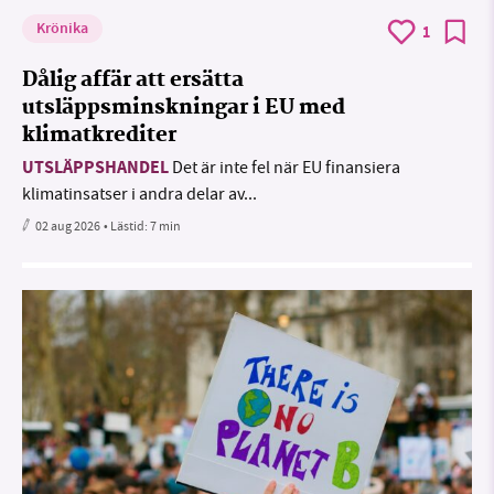
Krönika
1
Dålig affär att ersätta
utsläppsminskningar i EU med
klimatkrediter
UTSLÄPPSHANDEL
Det är inte fel när EU finansiera
klimatinsatser i andra delar av...
02 aug 2026
• Lästid:
7 min