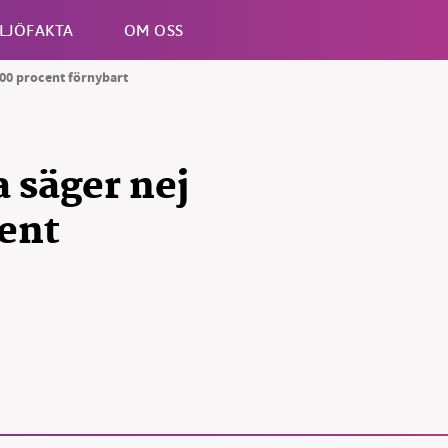
LJÖFAKTA
OM OSS
100 procent förnybart
Esc
 säger nej
cent