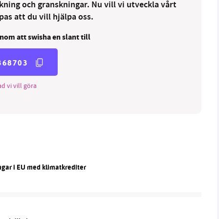
ng och granskningar. Nu vill vi utveckla vårt
as att du vill hjälpa oss.
nom att swisha en slant till
368703
d vi vill göra
ngar i EU med klimatkrediter