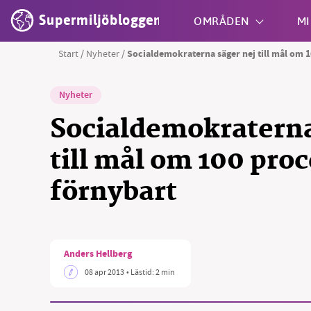
Supermiljöbloggen
OMRÅDEN
MI
Start
/
Nyheter
/
Socialdemokraterna säger nej till mål om 
Shift + S
Nyheter
Socialdemokraterna
till mål om 100 pro
förnybart
Anders Hellberg
08 apr 2013
• Lästid:
2 min