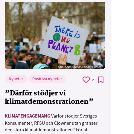
Foto:
Kevin Snyman/Pixabay Licence
Nyheter
Positiva nyheter
2
”Därför stödjer vi
klimatdemonstrationen”
KLIMATENGAGEMANG
Varför stödjer Sveriges
Konsumenter, RFSU och Clowner utan gränser
den stora klimatdemonstrationen? För att