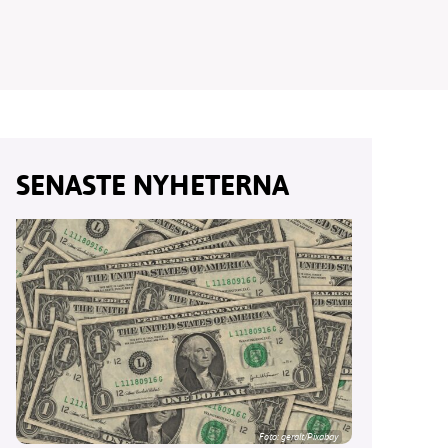
vår
SENASTE NYHETERNA
ete –
Foto:
geralt/Pixabay