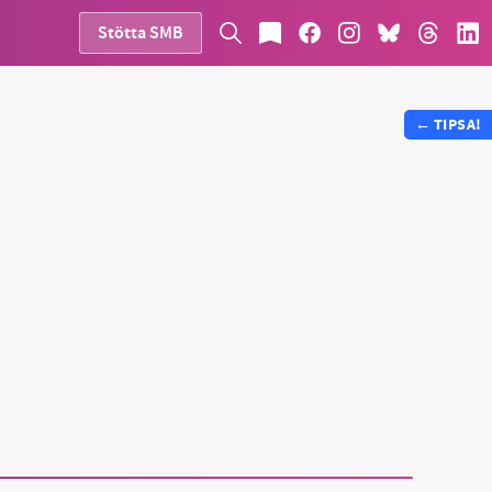
Stötta SMB
←
TIPSA!