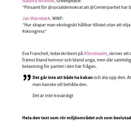
Isadora Wronski,
Greenpeace:
”Pinsamt för @socialdemokrat att @Centerpartiet har b
Jan Wärnbäck,
WWF:
”Hur skapar man ekologiskt hållbar tillväxt utan att vil
#skongress”
Eva Franchell, ledarskribent på
Aftonbladet
, skriver at
främst bland kvinnor och bland unga, men där samtidigt
belastning för partiet i den här frågan.
Det går inte att både ha kakan
och äta upp den. At
man kanske vill behålla den.
Det är inte trovärdigt
Hela den text som rör miljöområdet och som besluta