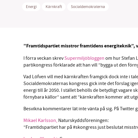
Energi
Kärnkraft
Socialdemokraterna
SM
”Framtidspartiet misstror framtidens energiteknik”, 
nyhe
I förra veckan skrev
Supermiljöbloggen
om hur Stefan L
partikongress förklarade att han vill ”bygga ut den för
Vad Löfven vill med kärnkraften framgick dock inte i tal
Socialdemokraternas kongress gick inte det förslag ig
energi till år 2050. I stället behölls de betydligt vagare
förnybara källor” samt att ”kärnkraften kommer att utgör
Besvikna kommentarer lät inte vänta på sig. På Twitter g
Mikael Karlsson,
Naturskyddsföreningen:
”Framtidspartiet har på #skongress just beslutat misstr