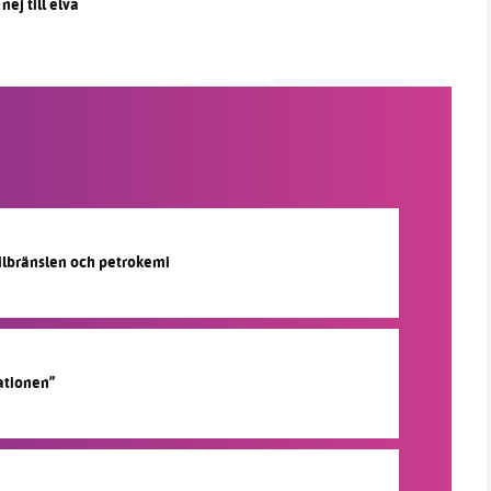
nej till elva
silbränslen och petrokemi
ationen”