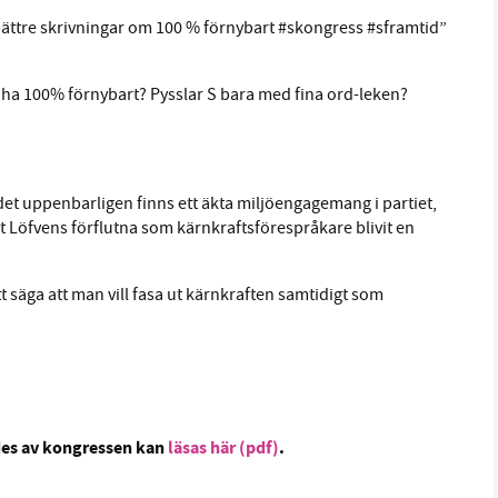
ättre skrivningar om 100 % förnybart #skongress #sframtid”
ja ha 100% förnybart? Pysslar S bara med fina ord-leken?
t det uppenbarligen finns ett äkta miljöengagemang i partiet,
 Löfvens förflutna som kärnkraftsförespråkare blivit en
t säga att man vill fasa ut kärnkraften samtidigt som
des av kongressen kan
läsas här (pdf)
.