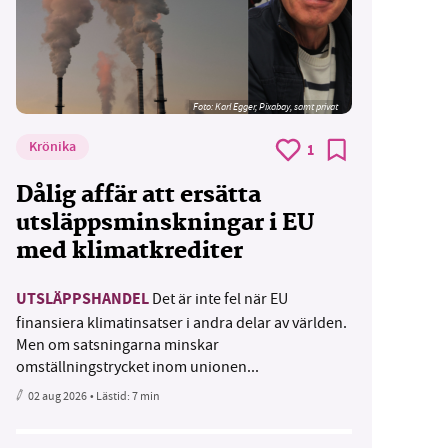
Foto:
Karl Egger, Pixabay, samt privat
Krönika
1
Dålig affär att ersätta
utsläppsminskningar i EU
med klimatkrediter
UTSLÄPPSHANDEL
Det är inte fel när EU
finansiera klimatinsatser i andra delar av världen.
Men om satsningarna minskar
omställningstrycket inom unionen...
02 aug 2026
• Lästid:
7 min