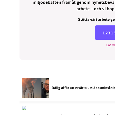
miljödebatten framåt genom nyhetsbevakni
arbete – och vi hopp
Stötta vårt arbete ge
1231
Läs va
Dålig affär att ersätta utsläppsminskni