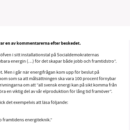
B kämpar för en hållbar framtid. Sedan starten 2010 har 
var en av kommentarerna efter beskedet.
ideella redaktion drivit miljödebatten framåt genom
tsbevakning och granskningar. Nu vill vi utveckla vårt arb
öfven i sitt installationstal på Socialdemokraternas
och vi hoppas att du vill hjälpa oss.
nybara energin (…) för det skapar både jobb och framtidstro”.
Stötta vårt arbete genom att swisha en slant till
et. Men i går när energifrågan kom upp för beslut på
enom som sa att målsättningen ska vara 100 procent förnybar
 skrivningarna om att ”all svensk energi kan på sikt komma från
1231368703
a en viktig del av vår elproduktion för lång tid framöver”.
Läs vad vi vill göra
ick det exempelvis att läsa följande:
o framtidens energiteknik.”