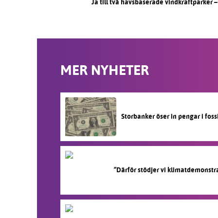
Ja till två havsbaserade vindkraftparker – 
MER NYHETER
Storbanker öser in pengar i fos
”Därför stödjer vi klimatdemonstr