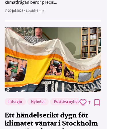
klimatfrågan berör precis...
29 jul 2026
• Lästid:
4 min
Foto: Supermijöbloggen
Intervju
Nyheter
Positiva nyheter
7
Ett händelserikt dygn för
klimatet väntar i Stockholm