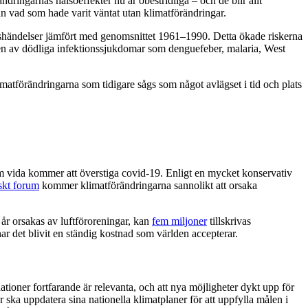
ringarnas hälsoeffekter nu är obestridliga – och de blir allt
än vad som hade varit väntat utan klimatförändringar.
shändelser jämfört med genomsnittet 1961–1990. Detta ökade riskerna
en av dödliga infektionssjukdomar som denguefeber, malaria, West
imatförändringarna som tidigare sågs som något avlägset i tid och plats
om vida kommer att överstiga covid-19. Enligt en mycket konservativ
kt forum
kommer klimatförändringarna sannolikt att orsaka
 år orsakas av luftföroreningar, kan
fem miljoner
tillskrivas
ar det blivit en ständig kostnad som världen accepterar.
ioner fortfarande är relevanta, och att nya möjligheter dykt upp för
r ska uppdatera sina nationella klimatplaner för att uppfylla målen i