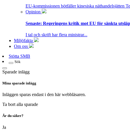
EU-kommissionen bötfäller kinesiska näthandelsjätten T
Opinion
Senaste:
Regeringens kritik mot EU för sänkta utsläpp
I tal och skrift har flera ministrar...
Miljöfakta
Om oss
Stötta SMB
Sök
Sparade inlägg
Mina sparade inlägg
Inläggen sparas endast i den här webbläsaren.
Ta bort alla sparade
Är du säker?
Ja