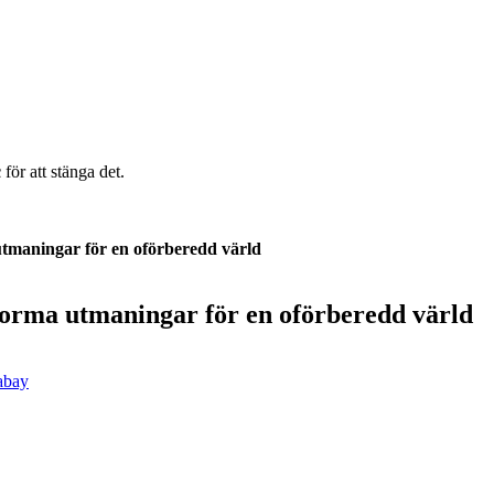
c
för att stänga det.
utmaningar för en oförberedd värld
norma utmaningar för en oförberedd värld
abay