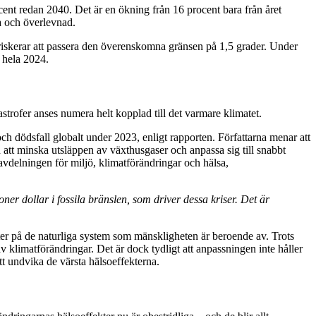
nt redan 2040. Det är en ökning från 16 procent bara från året
sa och överlevnad.
riskerar att passera den överenskomna gränsen på 1,5 grader. Under
r hela 2024.
trofer anses numera helt kopplad till det varmare klimatet.
h dödsfall globalt under 2023, enligt rapporten. Författarna menar att
tt minska utsläppen av växthusgaser och anpassa sig till snabbt
avdelningen för miljö, klimatförändringar och hälsa,
oner dollar i fossila bränslen, som driver dessa kriser. Det är
ekter på de naturliga system som mänskligheten är beroende av. Trots
 klimatförändringar. Det är dock tydligt att anpassningen inte håller
t undvika de värsta hälsoeffekterna.