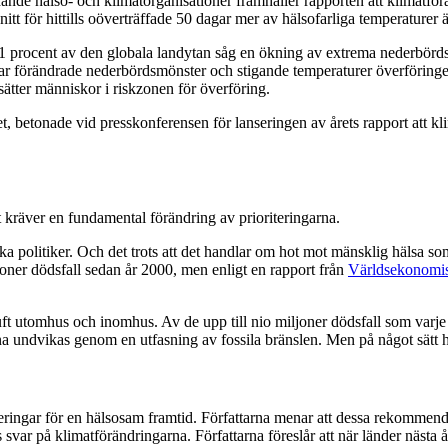
 hälso- och klimatorganisationer framhåller rapporten att klimatföränd
tt för hittills oöverträffade 50 dagar mer av hälsofarliga temperaturer 
1 procent av den globala landytan såg en ökning av extrema nederbörd
nar förändrade nederbördsmönster och stigande temperaturer överföring
 sätter människor i riskzonen för överföring.
, betonade vid presskonferensen för lanseringen av årets rapport att kl
kräver en fundamental förändring av prioriteringarna.
a politiker. Och det trots att det handlar om hot mot mänsklig hälsa s
joner dödsfall sedan år 2000, men enligt en rapport från
Världsekonomis
luft utomhus och inomhus. Av de upp till nio miljoner dödsfall som varje
na undvikas genom en utfasning av fossila bränslen. Men på något sätt h
ingar för en hälsosam framtid. Författarna menar att dessa rekommendat
svar på klimatförändringarna. Författarna föreslår att när länder nästa å