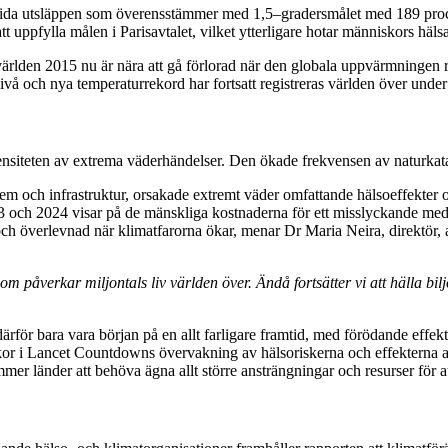
krida utsläppen som överensstämmer med 1,5–gradersmålet med 189 proce
 att uppfylla målen i Parisavtalet, vilket ytterligare hotar människors häl
 världen 2015 nu är nära att gå förlorad när den globala uppvärmningen 
vå och nya temperaturrekord har fortsatt registreras världen över unde
tensiteten av extrema väderhändelser. Den ökade frekvensen av naturkatas
 och infrastruktur, orsakade extremt väder omfattande hälsoeffekter oc
och 2024 visar på de mänskliga kostnaderna för ett misslyckande med a
 och överlevnad när klimatfarorna ökar, menar Dr Maria Neira, direktör, 
 påverkar miljontals liv världen över. Ändå fortsätter vi att hälla bilj
n därför bara vara början på en allt farligare framtid, med förödande eff
ckor i Lancet Countdowns övervakning av hälsoriskerna och effekterna av
er länder att behöva ägna allt större ansträngningar och resurser för at
”