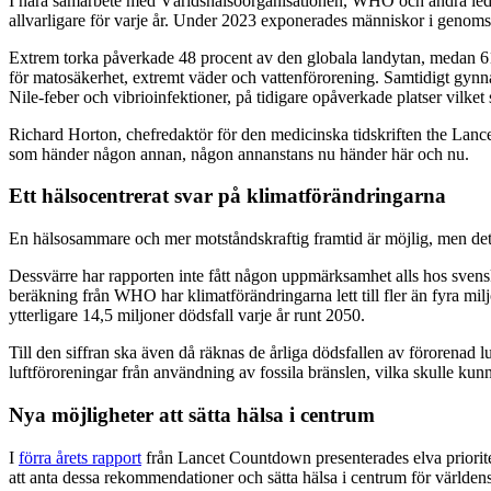
I nära samarbete med Världshälsoorganisationen, WHO och andra ledande
allvarligare för varje år. Under 2023 exponerades människor i genomsni
Extrem torka påverkade 48 procent av den globala landytan, medan 6
för matosäkerhet, extremt väder och vattenförorening. Samtidigt gyn
Nile-feber och vibrioinfektioner, på tidigare opåverkade platser vilket
Richard Horton, chefredaktör för den medicinska tidskriften the Lancet
som händer någon annan, någon annanstans nu händer här och nu.
Ett hälsocentrerat svar på klimatförändringarna
En hälsosammare och mer motståndskraftig framtid är möjlig, men det 
Dessvärre har rapporten inte fått någon uppmärksamhet alls hos svensk
beräkning från WHO har klimatförändringarna lett till fler än fyra mil
ytterligare 14,5 miljoner dödsfall varje år runt 2050.
Till den siffran ska även då räknas de årliga dödsfallen av förorenad 
luftföroreningar från användning av fossila bränslen, vilka skulle kun
Nya möjligheter att sätta hälsa i centrum
I
förra årets rapport
från Lancet Countdown presenterades elva prioriter
att anta dessa rekommendationer och sätta hälsa i centrum för världens 