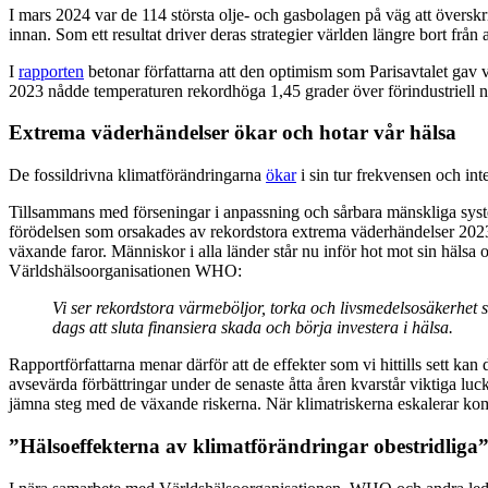
I mars 2024 var de 114 största olje- och gasbolagen på väg att övers
innan. Som ett resultat driver deras strategier världen längre bort från
I
rapporten
betonar författarna att den optimism som Parisavtalet gav
2023 nådde temperaturen rekordhöga 1,45 grader över förindustriell ni
Extrema väderhändelser ökar och hotar vår hälsa
De fossildrivna klimatförändringarna
ökar
i sin tur frekvensen och in
Tillsammans med förseningar i anpassning och sårbara mänskliga system
förödelsen som orsakades av rekordstora extrema väderhändelser 2023 
växande faror. Människor i alla länder står nu inför hot mot sin hälsa
Världshälsoorganisationen WHO:
Vi ser rekordstora värmeböljor, torka och livsmedelsosäkerhet som
dags att sluta finansiera skada och börja investera i hälsa.
Rapportförfattarna menar därför att de effekter som vi hittills sett ka
avsevärda förbättringar under de senaste åtta åren kvarstår viktiga lu
jämna steg med de växande riskerna. När klimatriskerna eskalerar komm
”Hälsoeffekterna av klimatförändringar obestridliga