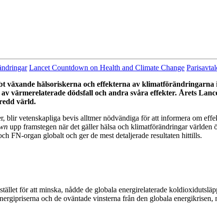
ändringar
Lancet Countdown on Health and Climate Change
Parisavtal
nabbt växande hälsoriskerna och effekterna av klimatförändringar
ng av värmerelaterade dödsfall och andra svåra effekter. Årets L
redd värld.
r, blir vetenskapliga bevis alltmer nödvändiga för att informera om eff
own
upp framstegen när det gäller hälsa och klimatförändringar världen ö
ch FN-organ globalt och ger de mest detaljerade resultaten hittills.
I stället för att minska, nådde de globala energirelaterade koldioxidutsl
energipriserna och de oväntade vinsterna från den globala energikrisen