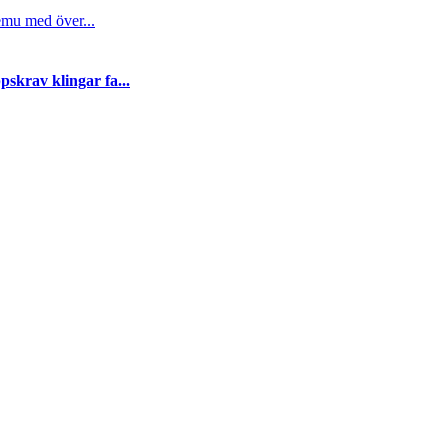
emu med över...
skrav klingar fa...