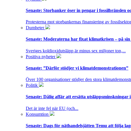
Senaste:
Storbanker öser in pengar i fossilbränslen 
Protesterna mot storbankernas finansiering av fossilsektor
Dumheter
Senaste:
Moderaterna har fixat klimatkrisen – på sin
Sveriges koldioxidutsläpp är minus sex miljoner ton,...
Positiva nyheter
Senaste:
”Därför stödjer vi klimatdemonstrationen”
Över 100 organisationer stödjer den stora klimatdemonstr
Politik
Senaste:
Dålig affär att ersätta utsläppsminskningar 
Det är inte fel när EU (och...
Konsumtion
Senaste:
Dags för näthandelsjätten Temu att följa la