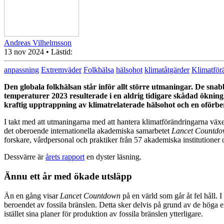
Andreas Vilhelmsson
13 nov 2024
• Lästid:
anpassning
Extremväder
Folkhälsa
hälsohot
klimatåtgärder
Klimatför
Den globala folkhälsan står inför allt större utmaningar. De s
temperaturer 2023 resulterade i en aldrig tidigare skådad ökni
kraftig upptrappning av klimatrelaterade hälsohot och en oförbe
I takt med att utmaningarna med att hantera klimatförändringarna växe
det oberoende internationella akademiska samarbetet
Lancet Countd
forskare, vårdpersonal och praktiker från 57 akademiska institutioner o
Dessvärre är
årets rapport
en dyster läsning.
Ännu ett år med ökade utsläpp
Än en gång visar
Lancet Countdown
på en värld som går åt fel håll. 
beroendet av fossila bränslen. Detta sker delvis på grund av de höga 
istället sina planer för produktion av fossila bränslen ytterligare.