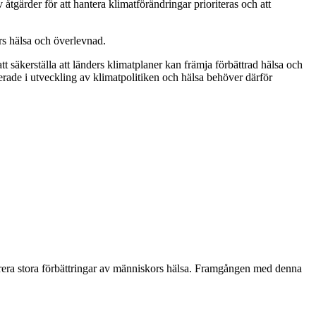
 åtgärder för att hantera klimatförändringar prioriteras och att
rs hälsa och överlevnad.
äkerställa att länders klimatplaner kan främja förbättrad hälsa och
rade i utveckling av klimatpolitiken och hälsa behöver därför
everera stora förbättringar av människors hälsa. Framgången med denna