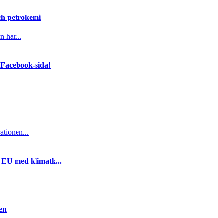
och petrokemi
n har...
 Facebook-sida!
ationen...
i EU med klimatk...
gen