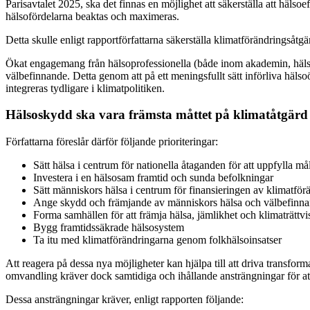
Parisavtalet 2025, ska det finnas en möjlighet att säkerställa att hälso
hälsofördelarna beaktas och maximeras.
Detta skulle enligt rapportförfattarna säkerställa klimatförändringsåt
Ökat engagemang från hälsoprofessionella (både inom akademin, hälso-
välbefinnande. Detta genom att på ett meningsfullt sätt införliva häl
integreras tydligare i klimatpolitiken.
Hälsoskydd ska vara främsta måttet på klimatåtgärd
Författarna föreslår därför följande prioriteringar:
Sätt hälsa i centrum för nationella åtaganden för att uppfylla mål
Investera i en hälsosam framtid och sunda befolkningar
Sätt människors hälsa i centrum för finansieringen av klimatför
Ange skydd och främjande av människors hälsa och välbefinnan
Forma samhällen för att främja hälsa, jämlikhet och klimaträttvi
Bygg framtidssäkrade hälsosystem
Ta itu med klimatförändringarna genom folkhälsoinsatser
Att reagera på dessa nya möjligheter kan hjälpa till att driva transfo
omvandling kräver dock samtidiga och ihållande ansträngningar för att
Dessa ansträngningar kräver, enligt rapporten följande: