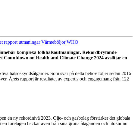
et
rapport
utmaningar
Värmeböljor
WHO
na innebär komplexa folkhälsoutmaningar. Rekordbrytande
ancet Countdown on Health and Climate Change 2024 avslöjar en
ektiva hälsoskyddsåtgärder. Som svar på detta behov följer sedan 2016
ver. Årets rapport är resultatet av expertis och engagemang från 122
äppen en ny rekordnivå 2023. Olje- och gasbolag förstärker det globala
, men företagen backar även från sina gröna åtaganden och utökar nu