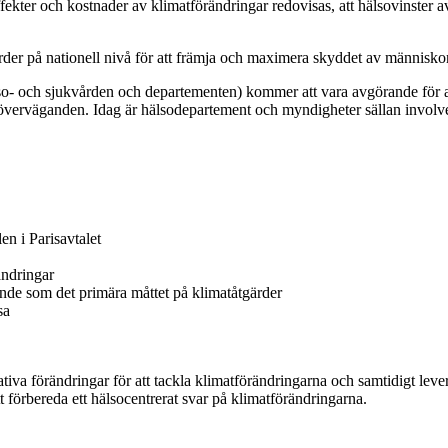
effekter och kostnader av klimatförändringar redovisas, att hälsovinster av
gärder på nationell nivå för att främja och maximera skyddet av människo
 och sjukvården och departementen) kommer att vara avgörande för att s
soöverväganden. Idag är hälsodepartement och myndigheter sällan involve
en i Parisavtalet
ändringar
de som det primära måttet på klimatåtgärder
sa
rmativa förändringar för att tackla klimatförändringarna och samtidigt l
 förbereda ett hälsocentrerat svar på klimatförändringarna.