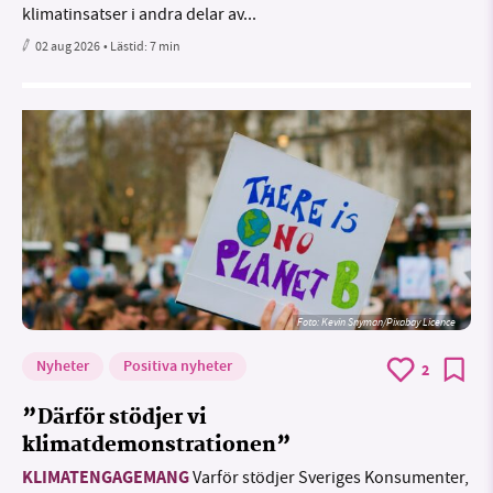
klimatinsatser i andra delar av...
02 aug 2026
• Lästid:
7 min
Foto:
Kevin Snyman/Pixabay Licence
Nyheter
Positiva nyheter
2
”Därför stödjer vi
klimatdemonstrationen”
KLIMATENGAGEMANG
Varför stödjer Sveriges Konsumenter,