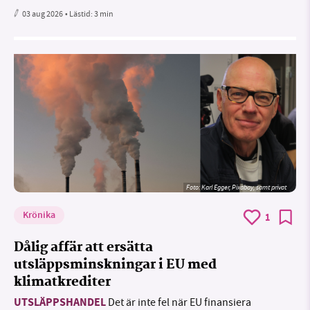
03 aug 2026
• Lästid:
3 min
Foto:
Karl Egger, Pixabay, samt privat
Krönika
1
Dålig affär att ersätta
utsläppsminskningar i EU med
klimatkrediter
UTSLÄPPSHANDEL
Det är inte fel när EU finansiera