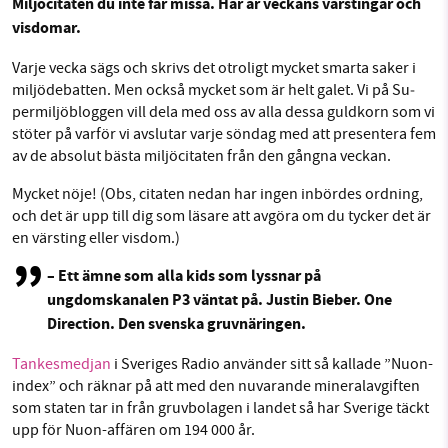
Mil­jö­ci­ta­ten du inte får missa. Här är veckans värsting­ar och
visdomar.
Facebook
Instagram
BlueSky
Varje vecka sägs och skrivs det otroligt mycket smarta saker i
SMB kämpar för en hållbar framtid. Sedan
mil­jö­de­bat­ten. Men också mycket som är helt galet. Vi på Su­
Threads
LinkedIn
starten 2010 har vår ideella redaktion drivit
permil­jö­blog­gen vill dela med oss av alla dessa guldkorn som vi
miljödebatten framåt genom
stöter på varför vi avslutar varje söndag med att pre­sen­te­ra fem
nyhetsbevakning och granskningar. Nu vill vi
av de absolut bästa mil­jö­ci­ta­ten från den gångna veckan.
utveckla vårt arbete – och vi hoppas att du
Mycket nöje! (Obs, citaten nedan har ingen inbördes ordning,
vill hjälpa oss.
och det är upp till dig som läsare att avgöra om du tycker det är
en värsting eller visdom.)
Stötta vårt arbete genom att swisha en slant till
– Ett ämne som alla kids som lyssnar på
1231368703
ungdomskanalen P3 väntat på. Justin Bieber. One
Direction. Den svenska gruvnäringen.
Läs vad vi vill göra
Tankesmedjan
i Sveriges Radio använder sitt så kallade ”Nuon-
index” och räknar på att med den nuvarande mineralavgiften
som staten tar in från gruvbolagen i landet så har Sverige täckt
upp för Nuon-affären om 194 000 år.