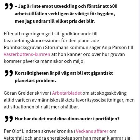
– Jag är inte emot utveckling och förstår att 500
arbetstillfällen verkligen är viktigt för bygden,
men jag undrar till vilket pris det blir.
Efter att regeringen gett sitt godkännande till
bearbetningskoncessioner för den planerade
Rönnbäcksgruvan i Storumans kommun säger Anja Pärson till
Västerbottens-kuriren
att hon känner oro över hur gruvan
kommer påverka människor och miljö.
Kortsiktigheten är på väg att bli ett gigantiskt
planetärt problem.
Göran Greider skriver i
Arbetarbladet
om att skogsskövling
alltid varit en av människosläktets favoritsysselsättningar, men
att situationen blir allt mer ohållbar.
Hur har du det med dina dinosaurier i portföljen?
Per Olof Lindsten skriver krönika i
Veckans affärer
om
Vattenfall och andra energibolag som han menar klamrar sig