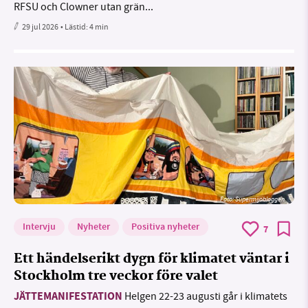
RFSU och Clowner utan grän...
29 jul 2026
• Lästid:
4 min
Foto: Supermijöbloggen
Intervju
Nyheter
Positiva nyheter
7
Ett händelserikt dygn för klimatet väntar i
Stockholm tre veckor före valet
JÄTTEMANIFESTATION
Helgen 22-23 augusti går i klimatets