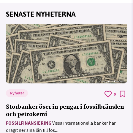
SENASTE NYHETERNA
Foto:
geralt/Pixabay
Nyheter
0
Storbanker öser in pengar i fossilbränslen
och petrokemi
FOSSILFINANSIERING
Vissa internationella banker har
dragit ner sina lån till fos...