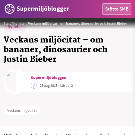
Supermiljöbloggen
Stötta SMB
Start
/
Nyheter
/
Veckans miljöcitat – om bananer, dinosaurier och Justin Bieber
Nyheter
Veckans miljöcitat – om
bananer, dinosaurier och
Justin Bieber
HEM
OMRÅDEN
Supermiljöbloggen
25 aug 2013
• Lästid:
2 min
MILJÖFAKTA
OM OSS
Veckans miljöcitat
Sök
Sparade inlägg
Tipsa oss