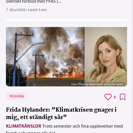
svenskt förbud mot PFAS i...
26 jul 2026
• Lästid:
5 min
Foto:
Photo by Alexandre P. Junior och privat
Krönika
5
Frida Hylander: ”Klimatkrisen gnager i
mig, ett ständigt sår”
KLIMATKÄNSLOR
Trots semester och fina upplevelser med