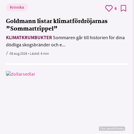
Krönika
6
Goldmann listar klimatfördröjarnas
”Sommartrippel”
KLIMATKRUMBUKTER
Sommaren går till historien för dina
dödliga skogsbränder och e...
08 aug 2026
• Lästid:
6 min
Foto:
geralt/Pixabay