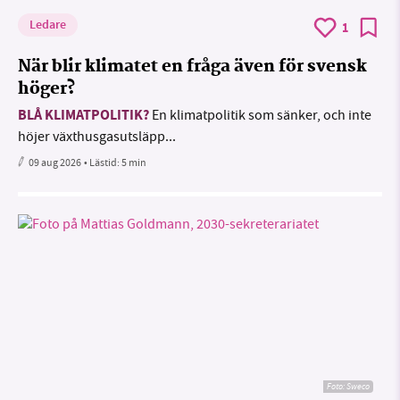
Ledare
1
När blir klimatet en fråga även för svensk
höger?
BLÅ KLIMATPOLITIK?
En klimatpolitik som sänker, och inte
höjer växthusgasutsläpp...
09 aug 2026
• Lästid:
5 min
Foto: Sweco