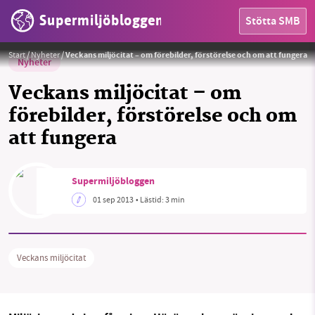
Supermiljöbloggen
Stötta SMB
Start
/
Nyheter
/
Veckans miljöcitat – om förebilder, förstörelse och om att fungera
Nyheter
Veckans miljöcitat – om
förebilder, förstörelse och om
att fungera
HEM
OMRÅDEN
Supermiljöbloggen
01 sep 2013
• Lästid:
3 min
MILJÖFAKTA
OM OSS
Veckans miljöcitat
Sök
Sparade inlägg
Tipsa oss