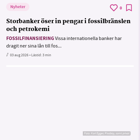
Nyheter
0
Storbanker öser in pengar i fossilbränslen
och petrokemi
FOSSILFINANSIERING
Vissa internationella banker har
dragit ner sina lån till fos...
03 aug 2026
• Lästid:
3 min
Foto:
Karl Egger, Pixabay, samt privat