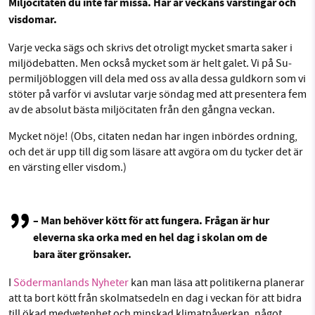
Mil­jö­ci­ta­ten du inte får missa. Här är veckans värsting­ar och
visdomar.
Facebook
Instagram
BlueSky
Varje vecka sägs och skrivs det otroligt mycket smarta saker i
SMB kämpar för en hållbar framtid. Sedan
mil­jö­de­bat­ten. Men också mycket som är helt galet. Vi på Su­
Threads
LinkedIn
starten 2010 har vår ideella redaktion drivit
permil­jö­blog­gen vill dela med oss av alla dessa guldkorn som vi
miljödebatten framåt genom
stöter på varför vi avslutar varje söndag med att pre­sen­te­ra fem
nyhetsbevakning och granskningar. Nu vill vi
av de absolut bästa mil­jö­ci­ta­ten från den gångna veckan.
utveckla vårt arbete – och vi hoppas att du
Mycket nöje! (Obs, citaten nedan har ingen inbördes ordning,
vill hjälpa oss.
och det är upp till dig som läsare att avgöra om du tycker det är
en värsting eller visdom.)
Stötta vårt arbete genom att swisha en slant till
1231368703
– Man behöver kött för att fungera. Frågan är hur
eleverna ska orka med en hel dag i skolan om de
Läs vad vi vill göra
bara äter grönsaker.
I
Södermanlands Nyheter
kan man läsa att politikerna planerar
att ta bort kött från skolmatsedeln en dag i veckan för att bidra
till ökad medvetenhet och minskad klimatpåverkan, något