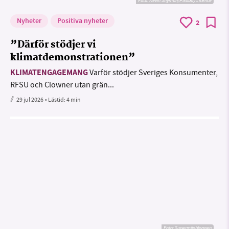
Foto:
Kevin Snyman/Pixabay Licence
Nyheter
Positiva nyheter
2
”Därför stödjer vi
klimatdemonstrationen”
KLIMATENGAGEMANG
Varför stödjer Sveriges Konsumenter,
RFSU och Clowner utan grän...
29 jul 2026
• Lästid:
4 min
Foto: Supermijöbloggen