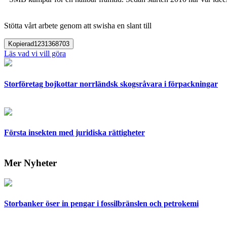
Stötta vårt arbete genom att swisha en slant till
Kopierad
1231368703
Läs vad vi vill göra
Storföretag bojkottar norrländsk skogsråvara i förpackningar
Första insekten med juridiska rättigheter
Mer Nyheter
Storbanker öser in pengar i fossilbränslen och petrokemi