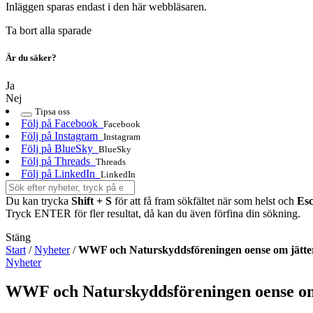
Inläggen sparas endast i den här webbläsaren.
Ta bort alla sparade
Är du säker?
Ja
Nej
Tipsa oss
Följ på Facebook
Facebook
Följ på Instagram
Instagram
Följ på BlueSky
BlueSky
Följ på Threads
Threads
Följ på LinkedIn
LinkedIn
Du kan trycka
Shift + S
för att få fram sökfältet när som helst och
Es
Tryck ENTER för fler resultat, då kan du även förfina din sökning.
Stäng
Start
/
Nyheter
/
WWF och Naturskyddsföreningen oense om jätte
Nyheter
WWF och Naturskyddsföreningen oense om