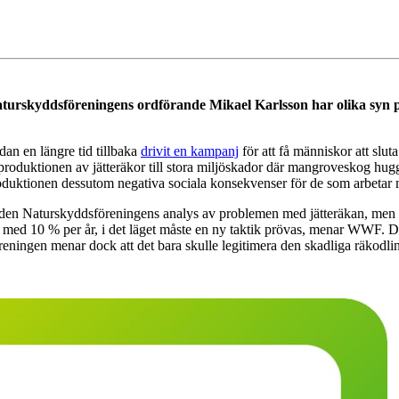
rskyddsföreningens ordförande Mikael Karlsson har olika syn på
an en längre tid tillbaka
drivit en kampanj
för att få människor att sluta
roduktionen av jätteräkor till stora miljöskador där mangroveskog huggs
duktionen dessutom negativa sociala konsekvenser för de som arbetar m
n Naturskyddsföreningens analys av problemen med jätteräkan, men konst
 med 10 % per år, i det läget måste en ny taktik prövas, menar WWF. Dä
reningen menar dock att det bara skulle legitimera den skadliga räkodli