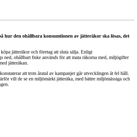
 hur den ohållbara konsumtionen av jätteräkor ska lösas, det
 köpa jätteräkor och företag att sluta sälja. Enligt
 ned, ohållbart fiske används för att mata räkorna med, miljögifter
ed jätteräkan.
aterar att trots åratal av kampanjer går utvecklingen åt fel håll.
rför vill de se en miljömärkt jätteräka, med bättre miljömässiga och
ngen.