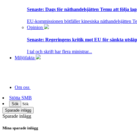
Senaste:
Dags för näthandelsjätten Temu att följa la
EU-kommissionen bötfäller kinesiska näthandelsjätten T
Opinion
Senaste:
Regeringens kritik mot EU för sänkta utsläpp
I tal och skrift har flera ministrar...
Miljöfakta
Om oss
Stötta SMB
Sök
Sök
Sparade inlägg
Sparade inlägg
Mina sparade inlägg