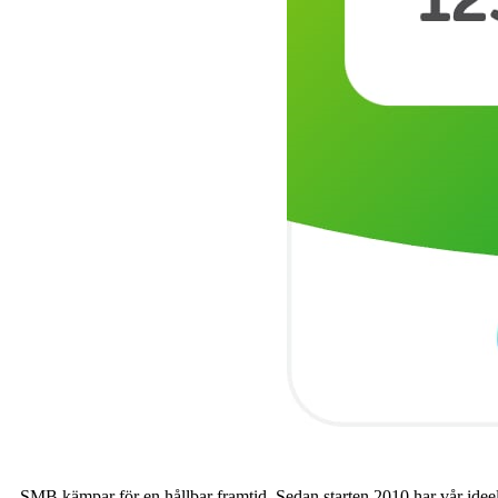
SMB kämpar för en hållbar framtid. Sedan starten 2010 har vår ideell