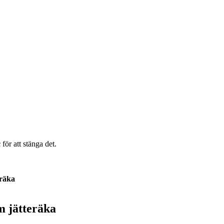
c
för att stänga det.
räka
 jätteräka