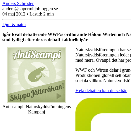
Anders Schroder
anders@supermiljobloggen.se
04 maj 2012
• Lästid:
2 min
Djur & natur
Igår kväll debatterade WWF:s ordförande Håkan Wirten och Natu
stod tydligt efter deras debatt i aktuellt igår.
Naturskyddsföreningen har sed
Naturskyddsföreningen leder p
med mera. Ovanpå det har pro
WWF och Wirten delar i grunde
Produktionen globalt sett ökar
sociala villkor. Naturskyddsfö
Hela debatten kan du se här
Antiscampi: Naturskyddsföreningens
Kampanj