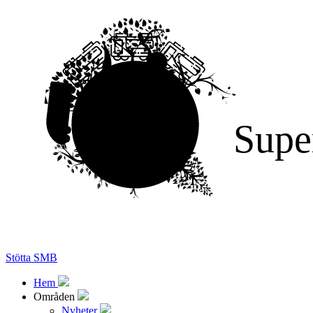
Supe
Stötta SMB
Hem
Områden
Nyheter