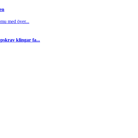
gen
emu med över...
skrav klingar fa...