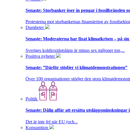
Senaste:
Storbanker öser in pengar i fossilbränslen 
Protesterna mot storbankernas finansiering av fossilsektor
Dumheter
Senaste:
Moderaterna har fixat klimatkrisen – på sin
Sveriges koldioxidutsläpp är minus sex miljoner ton,...
Positiva nyheter
Senaste:
”Därför stödjer vi klimatdemonstrationen”
Över 100 organisationer stödjer den stora klimatdemonstr
Politik
Senaste:
Dålig affär att ersätta utsläppsminskningar 
Det är inte fel när EU (och...
Konsumtion