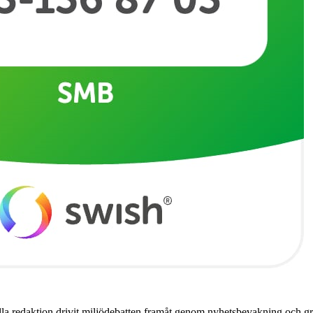
a redaktion drivit miljödebatten framåt genom nyhetsbevakning och gran