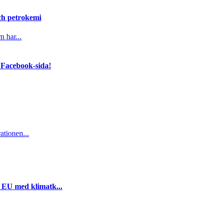
och petrokemi
n har...
 Facebook-sida!
ationen...
i EU med klimatk...