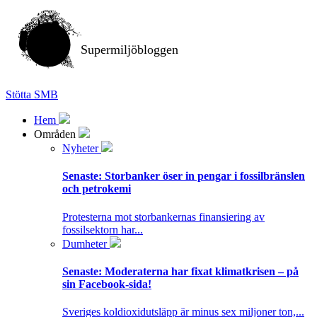
Supermiljöbloggen
Stötta SMB
Hem
Områden
Nyheter
Senaste:
Storbanker öser in pengar i fossilbränslen
och petrokemi
Protesterna mot storbankernas finansiering av
fossilsektorn har...
Dumheter
Senaste:
Moderaterna har fixat klimatkrisen – på
sin Facebook-sida!
Sveriges koldioxidutsläpp är minus sex miljoner ton,...