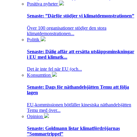
Positiva nyheter
Senaste:
”Därför stödjer vi klimatdemonstrationen”
Över 100 organisationer stödjer den stora
klimatdemonstrationen...
Politik
Senaste:
Dålig affär att ersätta utsläppsminskningar
i EU med klimatk...
Det är inte fel när EU (och...
Konsumtion
Senaste:
Dags för näthandelsjätten Temu att följa
lagen
EU-kommissionen bötfäller kinesiska näthandelsjätten
Temu med över...
Opinion
Senaste:
Goldmann listar klimatfördröjarnas
”Sommartrippel”