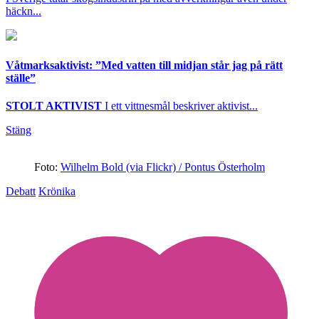
häckn...
Våtmarksaktivist: ”Med vatten till midjan står jag på rätt
ställe”
STOLT AKTIVIST
I ett vittnesmål beskriver aktivist...
Stäng
Foto:
Wilhelm Bold (via Flickr) / Pontus Österholm
Debatt
Krönika