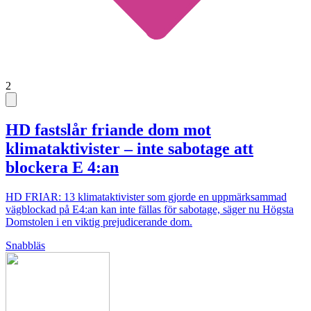
2
HD fastslår friande dom mot
klimataktivister – inte sabotage att
blockera E 4:an
HD FRIAR: 13 klimataktivister som gjorde en uppmärksammad
vägblockad på E4:an kan inte fällas för sabotage, säger nu Högsta
Domstolen i en viktig prejudicerande dom.
Snabbläs