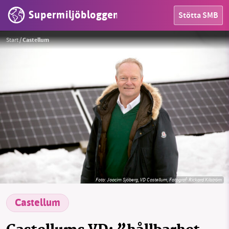
Supermiljöbloggen
Stötta SMB
HEM
Start
/
Castellum
OMRÅDEN
MILJÖFAKTA
OM OSS
Sök
Sparade inlägg
Tipsa oss
Foto: Joacim Sjöberg, VD Castellum, Fotograf: Rickard Kilström
Facebook
Instagram
BlueSky
Castellum
Threads
LinkedIn