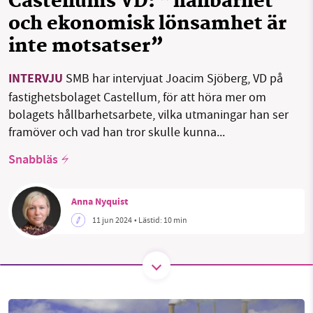
Castellums VD: ”hållbarhet
och ekonomisk lönsamhet är
inte motsatser”
SMB kämpar för en hållbar framtid. Sedan
starten 2010 har vår ideella redaktion drivit
INTERVJU
SMB har intervjuat Joacim Sjöberg, VD på
miljödebatten framåt genom
fastighetsbolaget Castellum, för att höra mer om
nyhetsbevakning och granskningar. Nu vill vi
bolagets hållbarhetsarbete, vilka utmaningar han ser
utveckla vårt arbete – och vi hoppas att du
framöver och vad han tror skulle kunna...
vill hjälpa oss.
Snabbläs
Stötta vårt arbete genom att swisha en slant till
Anna Nyquist
1231368703
11 jun 2024
• Lästid:
10 min
Läs vad vi vill göra