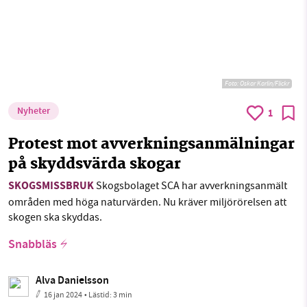
Foto:
Oskar Karlin/Flickr
Nyheter
1
Protest mot avverkningsanmälningar
på skyddsvärda skogar
SKOGSMISSBRUK
Skogsbolaget SCA har avverkningsanmält
områden med höga naturvärden. Nu kräver miljörörelsen att
skogen ska skyddas.
Snabbläs
Alva Danielsson
16 jan 2024
• Lästid:
3 min