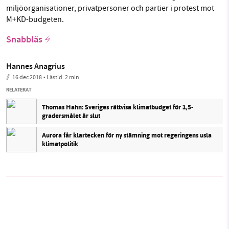
miljöorganisationer, privatpersoner och partier i protest mot
M+KD-budgeten.
Snabbläs
Hannes Anagrius
16 dec 2018
• Lästid:
2 min
RELATERAT
Thomas Hahn: Sveriges rättvisa klimatbudget för 1,5-
gradersmålet är slut
Aurora får klartecken för ny stämning mot regeringens usla
klimatpolitik