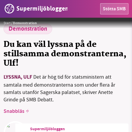
Supermiljöbloggen
Stötta SMB
-Ta dig tid att tala med klimatdemonstranterna, statsministern, manar Anette Grinde (till höger) i ett
debattinlägg.
Foto: Ninni Andersson/Regeringskansliet/pivat
Start
/
Demonstration
Demonstration
Du kan väl lyssna på de
stillsamma demonstranterna,
Ulf!
HEM
OMRÅDEN
LYSSNA, ULF
Det är hög tid för statsministern att
samtala med demonstranterna som under flera år
MILJÖFAKTA
samlats utanför Sagerska palatset, skriver Anette
Grinde på SMB Debatt.
OM OSS
Snabbläs
Sök
Sparade inlägg
Tipsa oss
Supermiljöbloggen