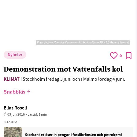
Foto:
gbohne (Creative Commons Attribution-Share Alike 2.0 Generic license)
Nyheter
0
Demonstration mot Vattenfalls kol
KLIMAT
I Stockholm fredag 3 juni och i Malmö lördag 4 juni.
Snabbläs
Elias Rosell
03 jun 2016
• Lästid:
1 min
RELATERAT
Storbanker öser in pengar i fossilbränslen och petrokemi