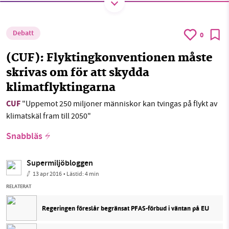
Debatt
0
SMB kämpar för en hållbar framtid. Sedan
starten 2010 har vår ideella redaktion drivit
(CUF): Flyktingkonventionen måste
miljödebatten framåt genom
skrivas om för att skydda
nyhetsbevakning och granskningar. Nu vill vi
klimatflyktingarna
utveckla vårt arbete – och vi hoppas att du
CUF
"Uppemot 250 miljoner människor kan tvingas på flykt av
vill hjälpa oss.
klimatskäl fram till 2050"
Stötta vårt arbete genom att swisha en slant till
Snabbläs
1231368703
Supermiljöbloggen
13 apr 2016
• Lästid:
4 min
Läs vad vi vill göra
RELATERAT
Regeringen föreslår begränsat PFAS-förbud i väntan på EU