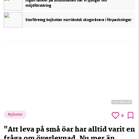
Ingen tänker på smutstvätten när vi sjunger om
miljöförstöring
Storföretag bojkottar norrländsk skogsråvara i förpackningar
Foto:
Tobias Alt
Nyheter
0
"Att leva på små öar har alltid varit en
fråga om överlevnad. Nu mer än