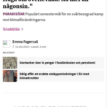
någonsin."
PARADISÖAR
Populärt semestermål för en svårbesegrad kamp
mot klimatförändringarna.
Snabbläs
Emma Fagervall
12 okt 2015
• Lästid:
2 min
RELATERAT
Storbanker öser in pengar i fossilbränslen och petrokemi
Dålig affär att ersätta utsläppsminskningar i EU med
klimatkrediter