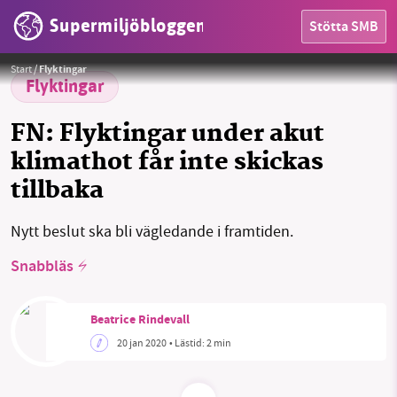
Supermiljöbloggen
Stötta SMB
Foto:
Charly W. Karl (CC BY-ND 2.0)
Start
/
Flyktingar
Flyktingar
HEM
FN: Flyktingar under akut
OMRÅDEN
klimathot får inte skickas
MILJÖFAKTA
tillbaka
OM OSS
Nytt beslut ska bli vägledande i framtiden.
Snabbläs
Sök
Sparade inlägg
Tipsa oss
Beatrice Rindevall
Facebook
Instagram
BlueSky
20 jan 2020
• Lästid:
2 min
Threads
LinkedIn