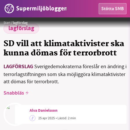
Supermiljöbloggen
Stötta SMB
Demonstration av Återställ Våtmarker i centrala Stockholm
Foto: Anna Maria Nyquist
HEM
Start
/
lagförslag
lagförslag
OMRÅDEN
SD vill att klimataktivister ska
MILJÖFAKTA
kunna dömas för terrorbrott
OM OSS
LAGFÖRSLAG
Sverigedemokraterna föreslår en ändring i
terrorlagstiftningen som ska möjliggöra klimataktivister
att dömas för terrorbrott.
Sök
Sparade inlägg
Tipsa oss
Snabbläs
Facebook
Instagram
BlueSky
Alva Danielsson
Threads
LinkedIn
25 apr 2025
• Lästid:
2 min