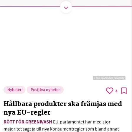
SMB kämpar för en hållbar framtid. Sedan
starten 2010 har vår ideella redaktion drivit
miljödebatten framåt genom
nyhetsbevakning och granskningar. Nu vill vi
utveckla vårt arbete – och vi hoppas att du
vill hjälpa oss.
Stötta vårt arbete genom att swisha en slant till
Foto:
StockSnap / Pixabay
1231368703
Nyheter
Positiva nyheter
3
Hållbara produkter ska främjas med
Läs vad vi vill göra
nya EU-regler
RÖTT FÖR GREENWASH
EU-parlamentet har med stor
majoritet sagt ja till nya konsumentregler som bland annat