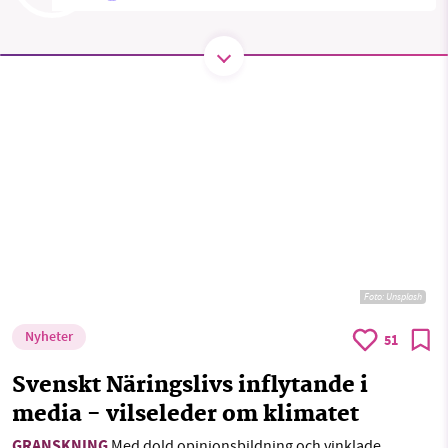
SMB kämpar för en hållbar framtid. Sedan
starten 2010 har vår ideella redaktion drivit
miljödebatten framåt genom
nyhetsbevakning och granskningar. Nu vill vi
utveckla vårt arbete – och vi hoppas att du
vill hjälpa oss.
Stötta vårt arbete genom att swisha en slant till
1231368703
Foto:
Unsplash
Nyheter
51
Läs vad vi vill göra
Svenskt Näringslivs inflytande i
media - vilseleder om klimatet
GRANSKNING
Med dold opinionsbildning och vinklade