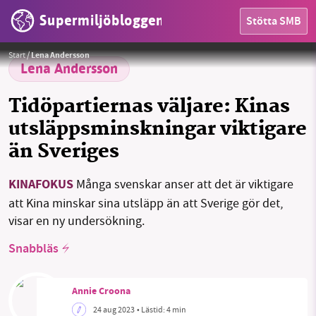
Supermiljöbloggen
Stötta SMB
Foto:
Diego Jimenez/Unsplash
HEM
Start
/
Lena Andersson
Lena Andersson
OMRÅDEN
Tidöpartiernas väljare: Kinas
MILJÖFAKTA
utsläppsminskningar viktigare
än Sveriges
OM OSS
KINAFOKUS
Många svenskar anser att det är viktigare
att Kina minskar sina utsläpp än att Sverige gör det,
Sök
Sparade inlägg
Tipsa oss
visar en ny undersökning.
Facebook
Instagram
BlueSky
Snabbläs
Threads
LinkedIn
Annie Croona
24 aug 2023
• Lästid:
4 min