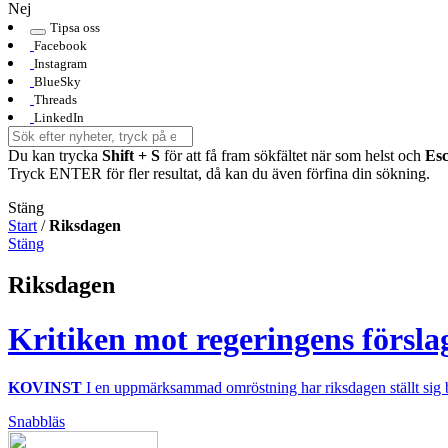
Nej
Tipsa oss
Facebook
Instagram
BlueSky
Threads
LinkedIn
Du kan trycka
Shift + S
för att få fram sökfältet när som helst och
Es
Tryck ENTER för fler resultat, då kan du även förfina din sökning.
Stäng
Start
/
Riksdagen
Stäng
Riksdagen
Kritiken mot regeringens försla
KOVINST
I en uppmärksammad omröstning har riksdagen ställt sig bak
Snabbläs