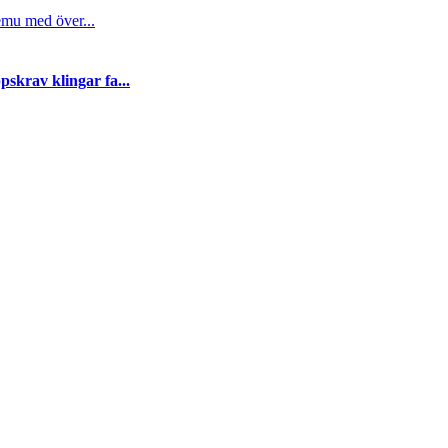
emu med över...
skrav klingar fa...