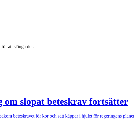
c
för att stänga det.
g om slopat beteskrav fortsätter
om beteskravet för kor och satt käppar i hjulet för regeringens planer 