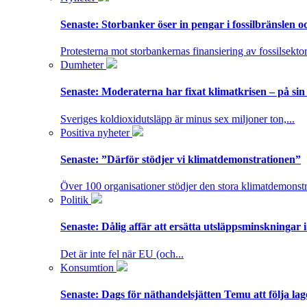
Senaste:
Storbanker öser in pengar i fossilbränslen 
Protesterna mot storbankernas finansiering av fossilsektor
Dumheter
Senaste:
Moderaterna har fixat klimatkrisen – på sin
Sveriges koldioxidutsläpp är minus sex miljoner ton,...
Positiva nyheter
Senaste:
”Därför stödjer vi klimatdemonstrationen”
Över 100 organisationer stödjer den stora klimatdemonstr
Politik
Senaste:
Dålig affär att ersätta utsläppsminskningar 
Det är inte fel när EU (och...
Konsumtion
Senaste:
Dags för näthandelsjätten Temu att följa la