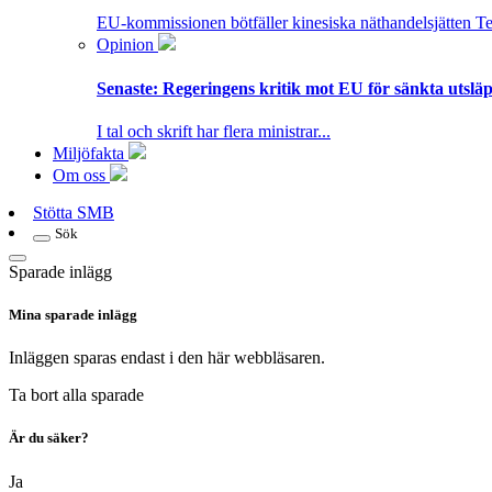
EU-kommissionen bötfäller kinesiska näthandelsjätten T
Opinion
Senaste:
Regeringens kritik mot EU för sänkta utsläpp
I tal och skrift har flera ministrar...
Miljöfakta
Om oss
Stötta SMB
Sök
Sparade inlägg
Mina sparade inlägg
Inläggen sparas endast i den här webbläsaren.
Ta bort alla sparade
Är du säker?
Ja