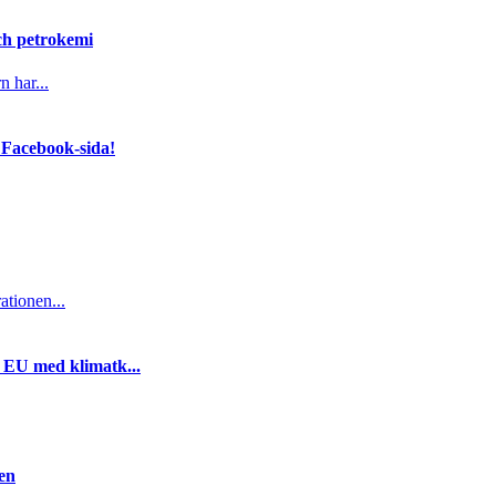
och petrokemi
n har...
 Facebook-sida!
ationen...
i EU med klimatk...
gen