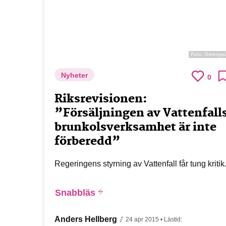
Foto:
Greenpe
Nyheter
0
Riksrevisionen:
”Försäljningen av Vattenfall
brunkolsverksamhet är inte
förberedd”
Regeringens styrning av Vattenfall får tung kritik
Snabbläs
Anders Hellberg
24 apr 2015
• Lästid: