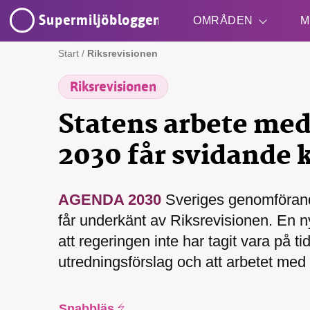
Supermiljöbloggen
OMRÅDEN
M
Start
/
Riksrevisionen
Riksrevisionen
Shift + S
Statens arbete me
2030 får svidande k
AGENDA 2030
Sveriges genomföran
SMB 
får underkänt av Riksrevisionen. En n
nyh
att regeringen inte har tagit vara på ti
utredningsförslag och att arbetet med .
Snabbläs