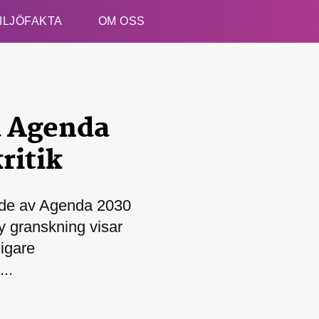
ILJÖFAKTA
OM OSS
Esc
d Agenda
ritik
de av Agenda 2030
kämpar för en hållbar framtid. Sedan starten 2010 ha
y granskning visar
ideella redaktion drivit miljödebatten framåt genom
etsbevakning och granskningar. Nu vill vi utveckla 
digare
arbete – och vi hoppas att du vill hjälpa oss.
..
Stötta vårt arbete genom att swisha en slant till