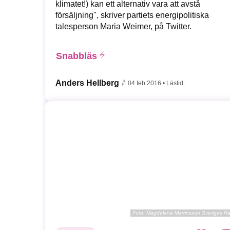
klimatet!) kan ett alternativ vara att avstå
försäljning", skriver partiets energipolitiska
talesperson Maria Weimer, på Twitter.
Snabbläs
Anders Hellberg
04 feb 2016
• Lästid:
Foto:
Magdalena Martinsson Sveriges R