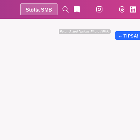
Stötta SMB
Foto:
United Nations Photo / Flickr
←
TIPSA!
r vår
vårt