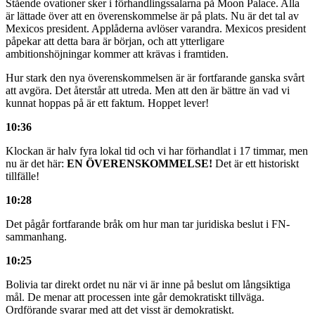
Stående ovationer sker i förhandlingssalarna på Moon Palace. Alla
är lättade över att en överenskommelse är på plats. Nu är det tal av
Mexicos president. Applåderna avlöser varandra. Mexicos president
påpekar att detta bara är början, och att ytterligare
ambitionshöjningar kommer att krävas i framtiden.
Hur stark den nya överenskommelsen är är fortfarande ganska svårt
att avgöra. Det återstår att utreda. Men att den är bättre än vad vi
kunnat hoppas på är ett faktum. Hoppet lever!
10:36
Klockan är halv fyra lokal tid och vi har förhandlat i 17 timmar, men
nu är det här:
EN ÖVERENSKOMMELSE!
Det är ett historiskt
tillfälle!
10:28
Det pågår fortfarande bråk om hur man tar juridiska beslut i FN-
sammanhang.
10:25
Bolivia tar direkt ordet nu när vi är inne på beslut om långsiktiga
mål. De menar att processen inte går demokratiskt tillväga.
Ordförande svarar med att det visst är demokratiskt.