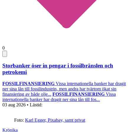
0
Storbanker öser in pengar i fossilbränslen och
petrokemi
FOSSILFINANSIERING
Vissa internationella banker har dragit
ner sina lån till fossilindustrin, men andra har tvärtom ökat sin
finansiering av både olje...
FOSSILFINANSIERING
Vissa
internationella banker har dragit ner sina lån till fos...
03 aug 2026
• Lästid:
Foto:
Karl Egger, Pixabay, samt privat
Krönika