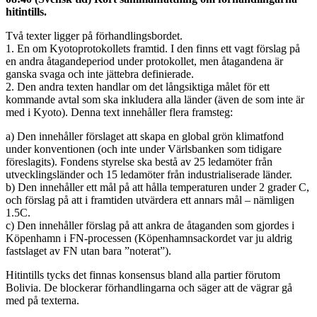
hitintills.
Två texter ligger på förhandlingsbordet.
1. En om Kyotoprotokollets framtid. I den finns ett vagt förslag på
en andra åtagandeperiod under protokollet, men åtagandena är
ganska svaga och inte jättebra definierade.
2. Den andra texten handlar om det långsiktiga målet för ett
kommande avtal som ska inkludera alla länder (även de som inte är
med i Kyoto). Denna text innehåller flera framsteg:
a) Den innehåller förslaget att skapa en global grön klimatfond
under konventionen (och inte under Värlsbanken som tidigare
föreslagits). Fondens styrelse ska bestå av 25 ledamöter från
utvecklingsländer och 15 ledamöter från industrialiserade länder.
b) Den innehåller ett mål på att hålla temperaturen under 2 grader C,
och förslag på att i framtiden utvärdera ett annars mål – nämligen
1.5C.
c) Den innehåller förslag på att ankra de åtaganden som gjordes i
Köpenhamn i FN-processen (Köpenhamnsackordet var ju aldrig
fastslaget av FN utan bara ”noterat”).
Hitintills tycks det finnas konsensus bland alla partier förutom
Bolivia. De blockerar förhandlingarna och säger att de vägrar gå
med på texterna.