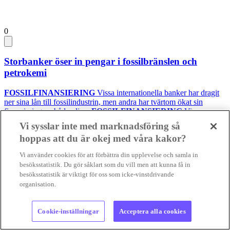
0
Storbanker öser in pengar i fossilbränslen och
petrokemi
FOSSILFINANSIERING
Vissa internationella banker har dragit
ner sina lån till fossilindustrin, men andra har tvärtom ökat sin
finansiering av både olje...
FOSSILFINANSIERING
Vissa
internationella banker har dragit ner sina lån till fos...
Vi sysslar inte med marknadsföring så
03 aug 2026
• Lästid:
hoppas att du är okej med våra kakor?
Vi använder cookies för att förbättra din upplevelse och samla in
Foto:
Karl Egger, Pixabay, samt privat
besöksstatistik. Du gör såklart som du vill men att kunna få in
Krönika
besöksstatistik är viktigt för oss som icke-vinstdrivande
organisation.
Cookie-inställningar
Acceptera alla cookies