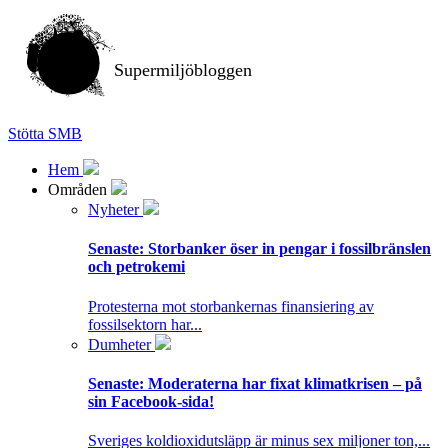
Supermiljöbloggen
Stötta SMB
Hem
Områden
Nyheter
Senaste:
Storbanker öser in pengar i fossilbränslen
och petrokemi
Protesterna mot storbankernas finansiering av
fossilsektorn har...
Dumheter
Senaste:
Moderaterna har fixat klimatkrisen – på
sin Facebook-sida!
Sveriges koldioxidutsläpp är minus sex miljoner ton,...