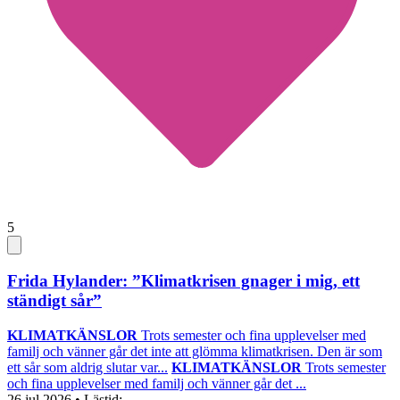
5
Frida Hylander: ”Klimatkrisen gnager i mig, ett
ständigt sår”
KLIMATKÄNSLOR
Trots semester och fina upplevelser med
familj och vänner går det inte att glömma klimatkrisen. Den är som
ett sår som aldrig slutar var...
KLIMATKÄNSLOR
Trots semester
och fina upplevelser med familj och vänner går det ...
26 jul 2026
• Lästid: