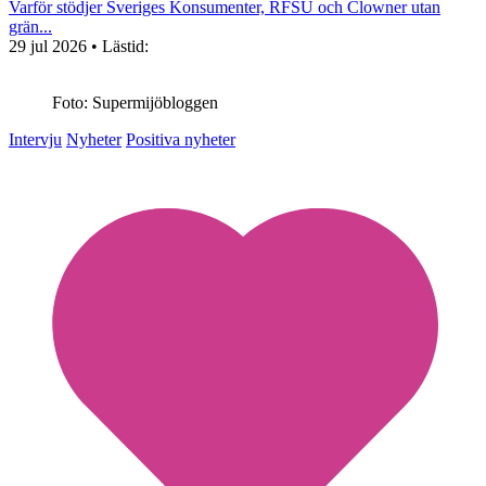
Varför stödjer Sveriges Konsumenter, RFSU och Clowner utan
grän...
29 jul 2026
• Lästid:
Foto: Supermijöbloggen
Intervju
Nyheter
Positiva nyheter