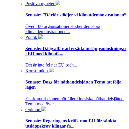
Positiva nyheter
Senaste:
”Därför stödjer vi klimatdemonstrationen”
Över 100 organisationer stödjer den stora
klimatdemonstrationen...
Politik
Senaste:
Dålig affär att ersätta utsläppsminskningar
i EU med klimatk...
Det är inte fel när EU (och...
Konsumtion
Senaste:
Dags för näthandelsjätten Temu att följa
lagen
EU-kommissionen bötfäller kinesiska näthandelsjätten
Temu med över...
Opinion
Senaste:
Regeringens kritik mot EU för sänkta
utsläppskrav klingar fa...