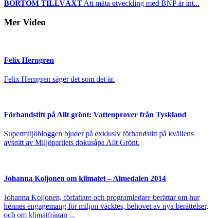
BORTOM TILLVÄXT
Att mäta utveckling med BNP är int...
Mer Video
Felix Herngren
Felix Herngren säger det som det är.
Förhandstitt på Allt grönt: Vattenprover från Tyskland
Supermiljöbloggen bjuder på exklusiv förhandstitt på kvällens
avsnitt av Miljöpartiets dokusåpa Allt Grönt.
Johanna Koljonen om klimatet – Almedalen 2014
Johanna Koljonen, författare och programledare berättar om hur
hennes engagemang för miljon väcktes, behovet av nya berättelser,
och om klimatfrågan ...