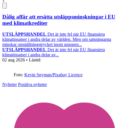
Dålig affär att ersätta utsläppsminskningar i EU
med klimatkrediter
UTSLÄPPSHANDEL
Det är inte fel när EU finansiera
klimatinsatser i andra delar av världen. Men om satsningarna
minskar omställningstrycket inom unionen...
UTSLÄPPSHANDEL
Det är inte fel när EU finansiera
klimatinsatser i andra delar av...
02 aug 2026
• Lästid:
Foto:
Kevin Snyman/Pixabay Licence
Nyheter
Positiva nyheter