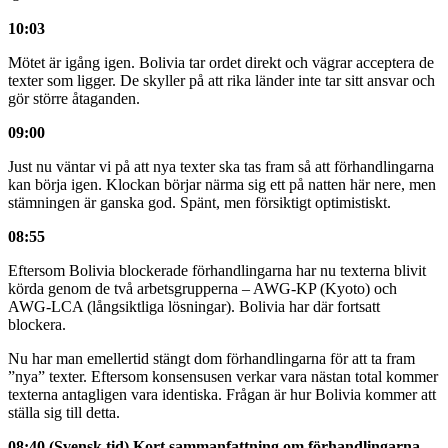
10:03
Mötet är igång igen. Bolivia tar ordet direkt och vägrar acceptera de
texter som ligger. De skyller på att rika länder inte tar sitt ansvar och
gör större åtaganden.
09:00
Just nu väntar vi på att nya texter ska tas fram så att förhandlingarna
kan börja igen. Klockan börjar närma sig ett på natten här nere, men
stämningen är ganska god. Spänt, men försiktigt optimistiskt.
08:55
Eftersom Bolivia blockerade förhandlingarna har nu texterna blivit
körda genom de två arbetsgrupperna – AWG-KP (Kyoto) och
AWG-LCA (långsiktliga lösningar). Bolivia har där fortsatt
blockera.
Nu har man emellertid stängt dom förhandlingarna för att ta fram
”nya” texter. Eftersom konsensusen verkar vara nästan total kommer
texterna antagligen vara identiska. Frågan är hur Bolivia kommer att
ställa sig till detta.
08:40 (Svensk tid) Kort sammanfattning om förhandlingarna