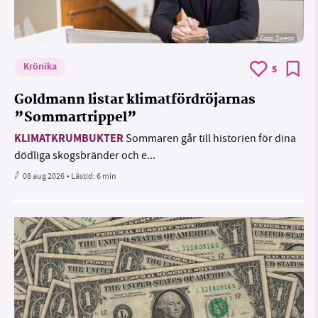
Foto: Sweco
Krönika
5
Goldmann listar klimatfördröjarnas
”Sommartrippel”
KLIMATKRUMBUKTER
Sommaren går till historien för dina
dödliga skogsbränder och e...
08 aug 2026
• Lästid:
6 min