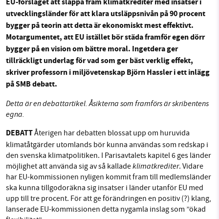
EU-förslaget att släppa fram klimatkrediter med insatser i
Sök
Sparade inlägg
Tipsa oss
utvecklingsländer för att klara utsläppsnivån på 90 procent
bygger på teorin att detta är ekonomiskt mest effektivt.
Facebook
Instagram
BlueSky
Motargumentet, att EU istället bör städa framför egen dörr
SMB kämpar för en hållbar framtid. Sedan
bygger på en vision om bättre moral. Ingetdera ger
starten 2010 har vår ideella redaktion drivit
tillräckligt underlag för vad som ger bäst verklig effekt,
Threads
LinkedIn
miljödebatten framåt genom
skriver professorn i miljövetenskap Björn Hassler i ett inlägg
nyhetsbevakning och granskningar. Nu vill vi
på SMB debatt.
utveckla vårt arbete – och vi hoppas att du
vill hjälpa oss.
Detta är en debattartikel. Åsikterna som framförs är skribentens
egna.
Stötta vårt arbete genom att swisha en slant till
DEBATT
Återigen har debatten blossat upp om huruvida
klimatåtgärder utomlands bör kunna användas som redskap i
1231368703
den svenska klimatpolitiken. I Parisavtalets kapitel 6 ges länder
klimatkrediter
möjlighet att använda sig av så kallade
. Vidare
Läs vad vi vill göra
har EU-kommissionen nyligen kommit fram till medlemsländer
ska kunna tillgodoräkna sig insatser i länder utanför EU med
upp till tre procent. För att ge förändringen en positiv (?) klang,
lanserade EU-kommissionen detta nygamla inslag som ”ökad