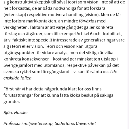
sig konstruktivt skeptisk till såväl teori som vision. Inte så att de
helt förkastas, de är båda nödvändiga för att förklara
(vetenskap) respektive motivera handling (vision). Men de får
förväxlas
inte förlora markkontakten, än mindre
med
verkligheten. Faktum är att varje gång det gäller konkreta
förslag och åtgärder, som till exempel Artikel 6 och flexibilitet,
är vi faktiskt inte speciellt intresserade av generaliseringar vare
sig i teori eller vision. Teori och vision kan utgöra
utgångspunkter för vidare analys, men det viktiga är vilka
konkreta konsekvenser – kostnad per minskat ton utsläpp i
Sverige jämfört med utomlands, respektive påverkan på det
i de
svenska ryktet som föregångsland – vi kan förvänta oss
enskilda fallen
.
Först när vi har detta någorlunda klart för oss finns
förutsättningar för att kunna fatta kloka beslut på sakliga
grunder.
Björn Hassler
Professor i miljövetenskap, Södertörns Universitet