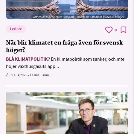
Foto: Jason Mavrommatis (Unsplash), Wikimedia Commons, Canva (montage)
Ledare
0
När blir klimatet en fråga även för svensk
höger?
BLÅ KLIMATPOLITIK?
En klimatpolitik som sänker, och inte
höjer växthusgasutsläpp...
09 aug 2026
• Lästid:
5 min