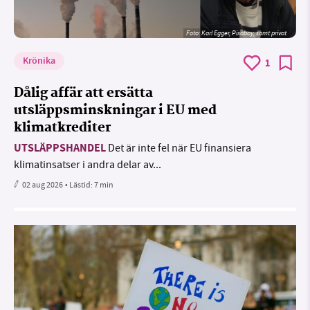
Foto:
Karl Egger, Pixabay, samt privat
Krönika
1
Dålig affär att ersätta
utsläppsminskningar i EU med
klimatkrediter
UTSLÄPPSHANDEL
Det är inte fel när EU finansiera
klimatinsatser i andra delar av...
02 aug 2026
• Lästid:
7 min