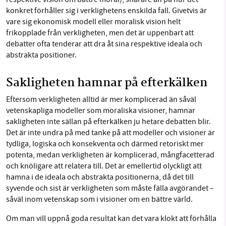
konkret förhåller sig i verklighetens enskilda fall. Givetvis är
vare sig ekonomisk modell eller moralisk vision helt
frikopplade från verkligheten, men det är uppenbart att
debatter ofta tenderar att dra åt sina respektive ideala och
abstrakta positioner.
Sakligheten hamnar på efterkälken
Eftersom verkligheten alltid är mer komplicerad än såväl
vetenskapliga modeller som moraliska visioner, hamnar
sakligheten inte sällan på efterkälken ju hetare debatten blir.
Det är inte undra på med tanke på att modeller och visioner är
tydliga, logiska och konsekventa och därmed retoriskt mer
potenta, medan verkligheten är komplicerad, mångfacetterad
och knöligare att relatera till. Det är emellertid olyckligt att
hamna i de ideala och abstrakta positionerna, då det till
syvende och sist är verkligheten som måste fälla avgörandet –
såväl inom vetenskap som i visioner om en bättre värld.
Om man vill uppnå goda resultat kan det vara klokt att förhålla