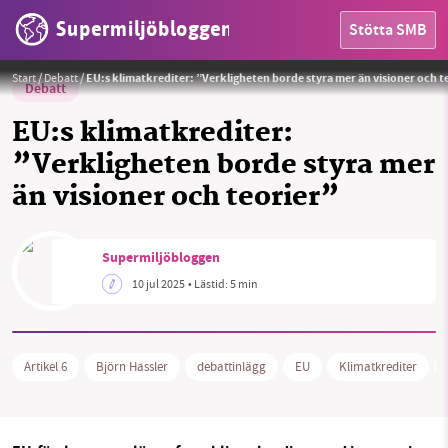
Supermiljöbloggen
Stötta SMB
Foto: Supermiljöbloggen
Start
/
Debatt
/
EU:s klimatkrediter: ”Verkligheten borde styra mer än visioner och t
Debatt
EU:s klimatkrediter:
”Verkligheten borde styra mer
än visioner och teorier”
HEM
Supermiljöbloggen
OMRÅDEN
10 jul 2025
• Lästid:
5 min
MILJÖFAKTA
Artikel 6
Björn Hassler
debattinlägg
EU
Klimatkrediter
OM OSS