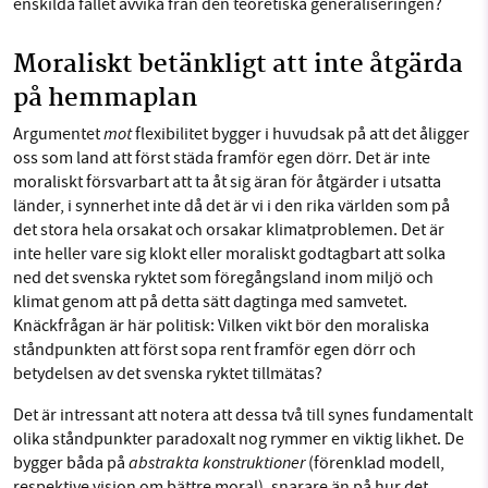
enskilda fallet avvika från den teoretiska generaliseringen?
Moraliskt betänkligt att inte åtgärda
på hemmaplan
mot
Argumentet
flexibilitet bygger i huvudsak på att det åligger
oss som land att först städa framför egen dörr. Det är inte
moraliskt försvarbart att ta åt sig äran för åtgärder i utsatta
länder, i synnerhet inte då det är vi i den rika världen som på
det stora hela orsakat och orsakar klimatproblemen. Det är
inte heller vare sig klokt eller moraliskt godtagbart att solka
ned det svenska ryktet som föregångsland inom miljö och
klimat genom att på detta sätt dagtinga med samvetet.
Knäckfrågan är här politisk: Vilken vikt bör den moraliska
ståndpunkten att först sopa rent framför egen dörr och
betydelsen av det svenska ryktet tillmätas?
Det är intressant att notera att dessa två till synes fundamentalt
olika ståndpunkter paradoxalt nog rymmer en viktig likhet. De
abstrakta konstruktioner
bygger båda på
(förenklad modell,
respektive vision om bättre moral), snarare än på hur det