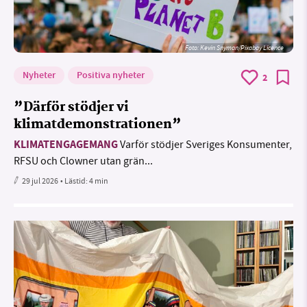
Foto:
Kevin Snyman/Pixabay Licence
Nyheter
Positiva nyheter
2
”Därför stödjer vi
klimatdemonstrationen”
KLIMATENGAGEMANG
Varför stödjer Sveriges Konsumenter,
RFSU och Clowner utan grän...
29 jul 2026
• Lästid:
4 min