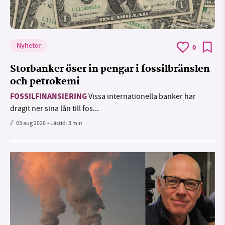
Foto:
geralt/Pixabay
Nyheter
0
Storbanker öser in pengar i fossilbränslen
och petrokemi
FOSSILFINANSIERING
Vissa internationella banker har
dragit ner sina lån till fos...
03 aug 2026
• Lästid:
3 min