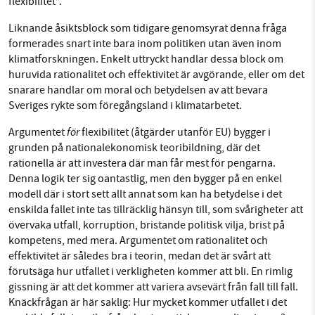
flexibilitet”.
Liknande åsiktsblock som tidigare genomsyrat denna fråga
formerades snart inte bara inom politiken utan även inom
klimatforskningen. Enkelt uttryckt handlar dessa block om
huruvida rationalitet och effektivitet är avgörande, eller om det
snarare handlar om moral och betydelsen av att bevara
Sveriges rykte som föregångsland i klimatarbetet.
för
Argumentet
flexibilitet (åtgärder utanför EU) bygger i
grunden på nationalekonomisk teoribildning, där det
rationella är att investera där man får mest för pengarna.
Denna logik ter sig oantastlig, men den bygger på en enkel
modell där i stort sett allt annat som kan ha betydelse i det
enskilda fallet inte tas tillräcklig hänsyn till, som svårigheter att
övervaka utfall, korruption, bristande politisk vilja, brist på
kompetens, med mera. Argumentet om rationalitet och
effektivitet är således bra i teorin, medan det är svårt att
förutsäga hur utfallet i verkligheten kommer att bli. En rimlig
gissning är att det kommer att variera avsevärt från fall till fall.
Knäckfrågan är här saklig: Hur mycket kommer utfallet i det