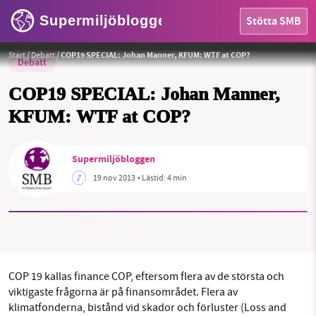
Supermiljöbloggen
Stötta SMB
Start
/
Debatt
/
COP19 SPECIAL: Johan Manner, KFUM: WTF at COP?
Debatt
COP19 SPECIAL: Johan Manner,
KFUM: WTF at COP?
HEM
Supermiljöbloggen
OMRÅDEN
19 nov 2013
• Lästid:
4 min
MILJÖFAKTA
OM OSS
COP 19 kallas finance COP, eftersom flera av de största och
viktigaste frågorna är på finansområdet. Flera av
Sök
Sparade inlägg
Tipsa oss
klimatfonderna, bistånd vid skador och förluster (Loss and