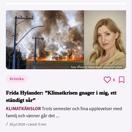
Foto:
Photo by Alexandre P. Junior och privat
Krönika
5
Frida Hylander: ”Klimatkrisen gnager i mig, ett
ständigt sår”
KLIMATKÄNSLOR
Trots semester och fina upplevelser med
familj och vänner går det ...
26 jul 2026
• Lästid:
5 min