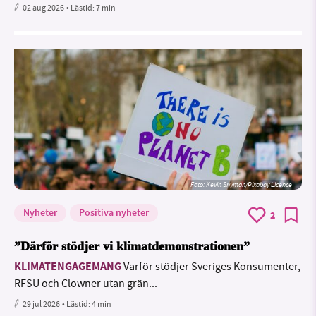
02 aug 2026
• Lästid:
7 min
Foto:
Kevin Snyman/Pixabay Licence
Nyheter
Positiva nyheter
2
”Därför stödjer vi klimatdemonstrationen”
KLIMATENGAGEMANG
Varför stödjer Sveriges Konsumenter,
RFSU och Clowner utan grän...
29 jul 2026
• Lästid:
4 min