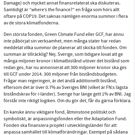
Damage) och mycket annat finansrelaterat ska diskuteras.
Samtidigt är ”where’s the finance?” en fråga som hörs allt
Facebook
Instagram
BlueSky
oftare på COP19. Det saknas nämligen enorma summor i flera
av de stora klimatfonderna.
SMB kämpar för en hållbar framtid. Sedan
Threads
LinkedIn
starten 2010 har vår ideella redaktion drivit
Den största fonden, Green Climate Fund eller GCF, har ännu
miljödebatten framåt genom
inte påbörjat sin verksamhet, men många stater har redan
nyhetsbevakning och granskningar. Nu vill vi
meddelat vilka summor de planerar att skicka till fonden. Om
utveckla vårt arbete – och vi hoppas att du
summan är tillräcklig? Nej. Sverige, som tidigare lovat att ge
många miljoner kronor i klimatbistånd utöver det bistånd som
vill hjälpa oss.
redan ges, har nu annonserat att 300 miljoner kronor ska ges
till GCF under 2014. 300 miljoner från biståndsbudgeten.
Stötta vårt arbete genom att swisha en slant till
Frågar man regeringen, är det ändå additionellt bistånd,
eftersom det är över 0.7% av Sveriges BNI (vilket är FN:s lägsta
1231368703
biståndskrav för i-länder). Sverige har länge gett 1% av BNI. Jag
förstår inte riktigt logiken. Om du gör det, får du gärna förklara.
Läs vad vi vill göra
En kanske ännu viktigare fond, åtminstone politiskt och
symboliskt, är anpassningsfonden eller the Adaptation Fund.
Fonden ska finansiera projekt i utvecklingsländer för att
anpassa samhället till klimatförändringar. Exempel på sådana