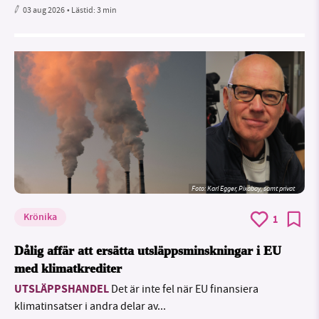
03 aug 2026
• Lästid:
3 min
Foto:
Karl Egger, Pixabay, samt privat
Krönika
1
Dålig affär att ersätta utsläppsminskningar i EU
med klimatkrediter
UTSLÄPPSHANDEL
Det är inte fel när EU finansiera
klimatinsatser i andra delar av...