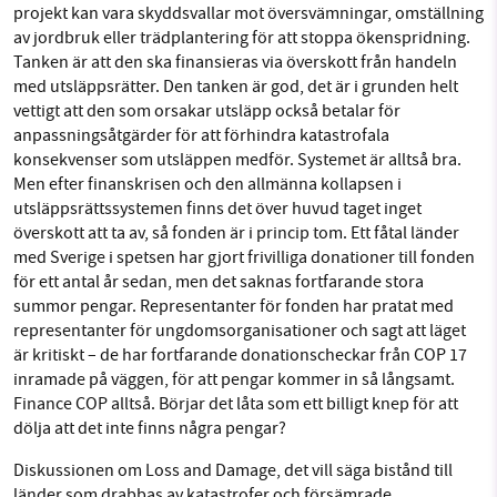
projekt kan vara skyddsvallar mot översvämningar, omställning
av jordbruk eller trädplantering för att stoppa ökenspridning.
Tanken är att den ska finansieras via överskott från handeln
med utsläppsrätter. Den tanken är god, det är i grunden helt
vettigt att den som orsakar utsläpp också betalar för
anpassningsåtgärder för att förhindra katastrofala
konsekvenser som utsläppen medför. Systemet är alltså bra.
Men efter finanskrisen och den allmänna kollapsen i
utsläppsrättssystemen finns det över huvud taget inget
överskott att ta av, så fonden är i princip tom. Ett fåtal länder
med Sverige i spetsen har gjort frivilliga donationer till fonden
för ett antal år sedan, men det saknas fortfarande stora
summor pengar. Representanter för fonden har pratat med
representanter för ungdomsorganisationer och sagt att läget
är kritiskt – de har fortfarande donationscheckar från COP 17
inramade på väggen, för att pengar kommer in så långsamt.
Finance COP alltså. Börjar det låta som ett billigt knep för att
dölja att det inte finns några pengar?
Diskussionen om Loss and Damage, det vill säga bistånd till
länder som drabbas av katastrofer och försämrade