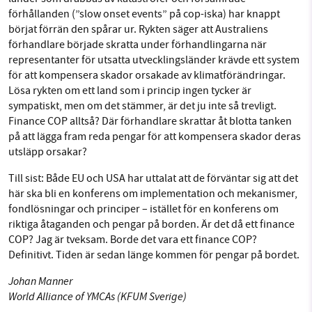
förhållanden (”slow onset events” på cop-iska) har knappt
börjat förrän den spårar ur. Rykten säger att Australiens
förhandlare började skratta under förhandlingarna när
representanter för utsatta utvecklingsländer krävde ett system
för att kompensera skador orsakade av klimatförändringar.
Lösa rykten om ett land som i princip ingen tycker är
sympatiskt, men om det stämmer, är det ju inte så trevligt.
Finance COP alltså? Där förhandlare skrattar åt blotta tanken
på att lägga fram reda pengar för att kompensera skador deras
utsläpp orsakar?
Till sist: Både EU och USA har uttalat att de förväntar sig att det
här ska bli en konferens om implementation och mekanismer,
fondlösningar och principer – istället för en konferens om
riktiga åtaganden och pengar på borden. Är det då ett finance
COP? Jag är tveksam. Borde det vara ett finance COP?
Definitivt. Tiden är sedan länge kommen för pengar på bordet.
Johan Manner
World Alliance of YMCAs (KFUM Sverige)