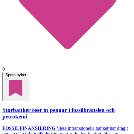
0
Spara nyhet
Storbanker öser in pengar i fossilbränslen och
petrokemi
FOSSILFINANSIERING
Vissa internationella banker har dragit
ner sina lån till fossilindustrin, men andra har tvärtom ökat sin