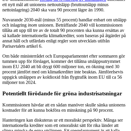
ett nytt mål att unionens nettoutsläpp (bruttoutsläpp minus
nettoinlagring) 2040 ska vara 90 procent lägre än 1990.
Nuvarande 2030-mål (minus 55 procent) handlar enbart om utsläpp
och inlagring
inom
unionen. Beträffande 2040 vill kommissionen
tillåta att upp till tre av de totalt 90 procenten ska kunna ersättas av
så kallade internationella klimatkrediter, som baseras på åtgärder på
annat håll och utfärdats enligt regler som utvecklats utifrån
Parisavtalets artikel 6.
Om både ministerrådet och Europaparlamentet efter sommaren gör
tummen upp för förslaget, kommer det tillåtna utsläppsutrymmet
inom EU 2040 att bli drygt 600 miljoner ton, en ökning med 30
procent jämfört med om klimatkrediter inte beaktas. Jämförelsevis
uppgick utsläppen av koldioxid från flygtrafik inom EU till ca 56
miljoner ton 2024.
Potentiellt förödande för gröna industrisatsningar
Kommissionen hävdar att en sådan manöver skulle sänka unionens
kostnader för att kunna bokföra en minskning på 90 procent.
Hanteringen kan diskuteras ur ett moraliskt perspektiv. Många ser
internationella krediter som ett omoraliskt sätt för rika länder att
slippa minska de egna utsläppen. Ett spegelargument är att kalla