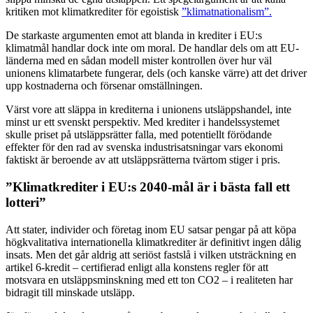
kritiken mot klimatkrediter för egoistisk
”klimatnationalism”.
De starkaste argumenten emot att blanda in krediter i EU:s
klimatmål handlar dock inte om moral. De handlar dels om att EU-
länderna med en sådan modell mister kontrollen över hur väl
unionens klimatarbete fungerar, dels (och kanske värre) att det driver
upp kostnaderna och försenar omställningen.
Värst vore att släppa in krediterna i unionens utsläppshandel, inte
minst ur ett svenskt perspektiv. Med krediter i handelssystemet
skulle priset på utsläppsrätter falla, med potentiellt förödande
effekter för den rad av svenska industrisatsningar vars ekonomi
faktiskt är beroende av att utsläppsrätterna tvärtom stiger i pris.
”Klimatkrediter i EU:s 2040-mål är i bästa fall ett
lotteri”
Att stater, individer och företag inom EU satsar pengar på att köpa
högkvalitativa internationella klimatkrediter är definitivt ingen dålig
insats. Men det går aldrig att seriöst fastslå i vilken utsträckning en
artikel 6-kredit – certifierad enligt alla konstens regler för att
motsvara en utsläppsminskning med ett ton CO2 – i realiteten har
bidragit till minskade utsläpp.