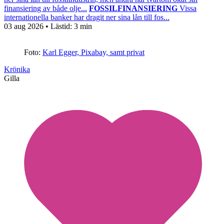
finansiering av både olje...
FOSSILFINANSIERING
Vissa
internationella banker har dragit ner sina lån till fos...
03 aug 2026
• Lästid:
3 min
Foto:
Karl Egger, Pixabay, samt privat
Krönika
Gilla