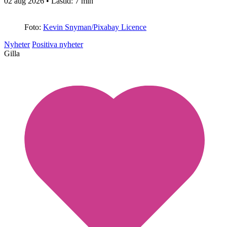
02 aug 2026
• Lästid:
7 min
Foto:
Kevin Snyman/Pixabay Licence
Nyheter
Positiva nyheter
Gilla