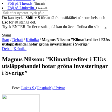
Följ på Threads
Threads
Följ på LinkedIn
LinkedIn
Du kan trycka
Shift + S
för att få fram sökfältet när som helst och
Esc
för att stänga det.
Tryck ENTER för fler resultat, då kan du även förfina din sökning.
Stäng
Start
/
Debatt
/
Krönika
/
Magnus Nilsson: ”Klimatkrediter i EU:s
utsläppshandel hotar gröna investeringar i Sverige”
Debatt
Krönika
Magnus Nilsson: ”Klimatkrediter i EU:s
utsläppshandel hotar gröna investeringar
i Sverige”
Foto:
Lukas S (Unsplash) / Privat