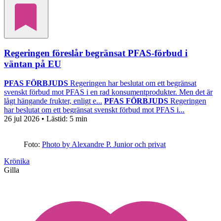
Regeringen föreslår begränsat PFAS-förbud i
väntan på EU
PFAS FÖRBJUDS
Regeringen har beslutat om ett begränsat
svenskt förbud mot PFAS i en rad konsumentprodukter. Men det är
lågt hängande frukter, enligt e...
PFAS FÖRBJUDS
Regeringen
har beslutat om ett begränsat svenskt förbud mot PFAS i...
26 jul 2026
• Lästid:
5 min
Foto:
Photo by Alexandre P. Junior och privat
Krönika
Gilla