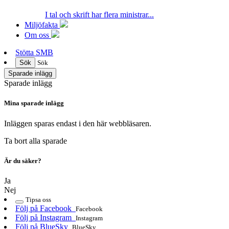
I tal och skrift har flera ministrar...
Miljöfakta
Om oss
Stötta SMB
Sök
Sök
Sparade inlägg
Sparade inlägg
Mina sparade inlägg
Inläggen sparas endast i den här webbläsaren.
Ta bort alla sparade
Är du säker?
Ja
Nej
Tipsa oss
Följ på Facebook
Facebook
Följ på Instagram
Instagram
Följ på BlueSky
BlueSky