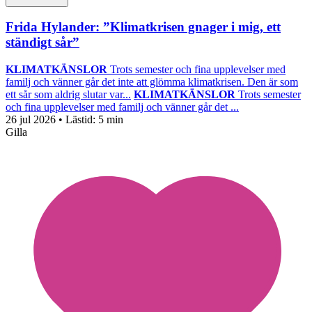
Frida Hylander: ”Klimatkrisen gnager i mig, ett
ständigt sår”
KLIMATKÄNSLOR
Trots semester och fina upplevelser med
familj och vänner går det inte att glömma klimatkrisen. Den är som
ett sår som aldrig slutar var...
KLIMATKÄNSLOR
Trots semester
och fina upplevelser med familj och vänner går det ...
26 jul 2026
• Lästid:
5 min
Gilla