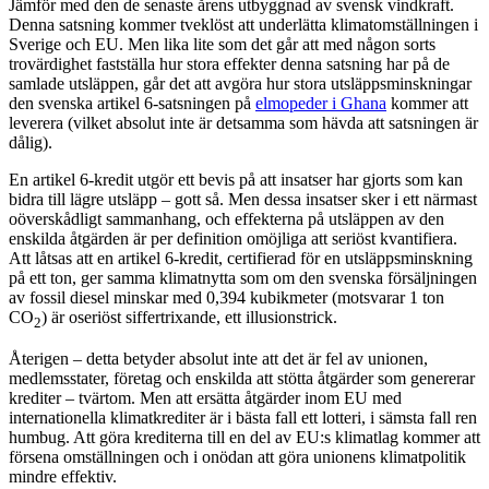
Jämför med den de senaste årens utbyggnad av svensk vindkraft.
Denna satsning kommer tveklöst att underlätta klimatomställningen i
Sverige och EU. Men lika lite som det går att med någon sorts
trovärdighet fastställa hur stora effekter denna satsning har på de
samlade utsläppen, går det att avgöra hur stora utsläppsminskningar
den svenska artikel 6-satsningen på
elmopeder i Ghana
kommer att
leverera (vilket absolut inte är detsamma som hävda att satsningen är
dålig).
En artikel 6-kredit utgör ett bevis på att insatser har gjorts som kan
bidra till lägre utsläpp – gott så. Men dessa insatser sker i ett närmast
oöverskådligt sammanhang, och effekterna på utsläppen av den
enskilda åtgärden är per definition omöjliga att seriöst kvantifiera.
Att låtsas att en artikel 6-kredit, certifierad för en utsläppsminskning
på ett ton, ger samma klimatnytta som om den svenska försäljningen
av fossil diesel minskar med 0,394 kubikmeter (motsvarar 1 ton
CO
) är oseriöst siffertrixande, ett illusionstrick.
2
Återigen – detta betyder absolut inte att det är fel av unionen,
medlemsstater, företag och enskilda att stötta åtgärder som genererar
krediter – tvärtom. Men att ersätta åtgärder inom EU med
internationella klimatkrediter är i bästa fall ett lotteri, i sämsta fall ren
humbug. Att göra krediterna till en del av EU:s klimatlag kommer att
försena omställningen och i onödan att göra unionens klimatpolitik
mindre effektiv.