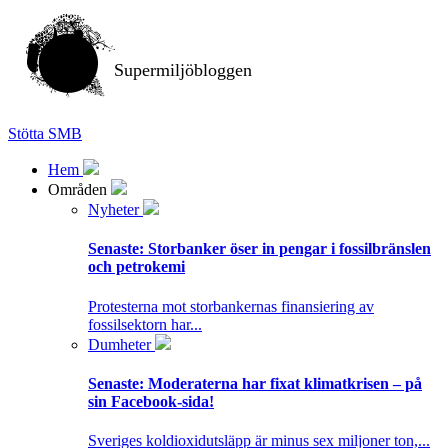
Supermiljöbloggen
Stötta SMB
Hem
Områden
Nyheter
Senaste:
Storbanker öser in pengar i fossilbränslen
och petrokemi
Protesterna mot storbankernas finansiering av
fossilsektorn har...
Dumheter
Senaste:
Moderaterna har fixat klimatkrisen – på
sin Facebook-sida!
Sveriges koldioxidutsläpp är minus sex miljoner ton,...