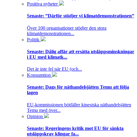
Positiva nyheter
Senaste:
”Därför stödjer vi klimatdemonstrationen”
Över 100 organisationer stödjer den stora
klimatdemonstrationen...
Politik
Senaste:
Dålig affär att ersätta utsläppsminskningar
i EU med klimatk...
Det är inte fel när EU (och...
Konsumtion
Senaste:
Dags för näthandelsjätten Temu att följa
lagen
EU-kommissionen bötfäller kinesiska näthandelsjätten
Temu med över...
Opinion
Senaste:
Regeringens kritik mot EU för sänkta
utsläppskrav klingar fa...