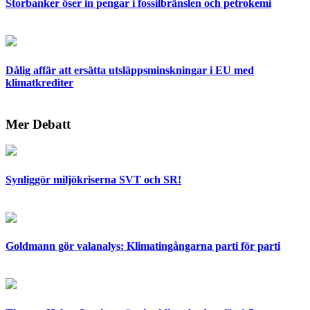
Storbanker öser in pengar i fossilbränslen och petrokemi
Dålig affär att ersätta utsläppsminskningar i EU med
klimatkrediter
Mer Debatt
Synliggör miljökriserna SVT och SR!
Goldmann gör valanalys: Klimatingångarna parti för parti