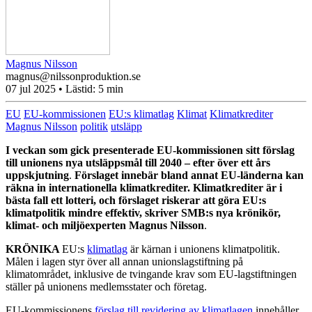
Magnus Nilsson
magnus@nilssonproduktion.se
07 jul 2025
• Lästid:
5 min
EU
EU-kommissionen
EU:s klimatlag
Klimat
Klimatkrediter
Magnus Nilsson
politik
utsläpp
I veckan som gick presenterade EU-kommissionen sitt förslag
till unionens nya utsläppsmål till 2040 –
efter över ett års
uppskjutning
.
Förslaget innebär bland annat EU-länderna kan
räkna in internationella klimatkrediter. Klimatkrediter är i
bästa fall ett lotteri, och förslaget riskerar att göra EU:s
klimatpolitik mindre effektiv, skriver SMB:s nya krönikör,
klimat- och miljöexperten Magnus Nilsson
.
KRÖNIKA
EU:s
klimatlag
är kärnan i unionens klimatpolitik.
Målen i lagen styr över all annan unionslagstiftning på
klimatområdet, inklusive de tvingande krav som EU-lagstiftningen
ställer på unionens medlemsstater och företag.
EU-kommissionens
förslag till revidering av klimatlagen
innehåller