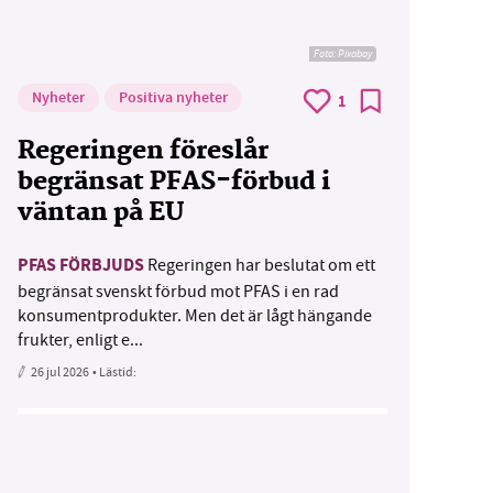
Foto:
Pixabay
Nyheter
Positiva nyheter
1
Regeringen föreslår
begränsat PFAS-förbud i
väntan på EU
PFAS FÖRBJUDS
Regeringen har beslutat om ett
begränsat svenskt förbud mot PFAS i en rad
konsumentprodukter. Men det är lågt hängande
frukter, enligt e...
26 jul 2026
• Lästid: