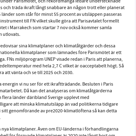
et under Parismötet, och rekordmånga ledare undertecknade
eras och träda ikraft långt snabbare än någon trott eller planerat
länder som står för minst 55 procent av utsläppen passeras
instrument till FN vilket skulle göra att Parisavtalet formellt
mötet i Marrakech som startar 7 nov också kommer samla
m utlovats.
h redovisar sina klimatplaner och klimatåtgärder och dessa
a nationella klimatplaner som lämnades före Parismötet är ett
liga. FNs miljöprogram UNEP visade redan i Paris att planerna,
medeltemperatur med hela 2,7 C vilket är oacceptabelt högt. Så
a att vänta och se till 2025 och 2030.
a energin vi nu ser för ett ikraftträdande. Besluten i Paris
limatarbetet. Då kan det analyseras om klimatåtgärderna
om flera länder däribland Sverige upplevt med
lligare att minska klimatutsläpp än vad politikerna tidigare
 i sitt genomförande av pre2020-klimatlöftena så kan detta
.
a nya klimatplaner. Även om EU-länderna i förhandlingarna
tabell för förnyade klimatplaner är 2020 inte långt bort om