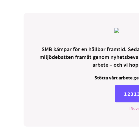
SMB kämpar för en hållbar framtid. Sedan
miljödebatten framåt genom nyhetsbevakni
arbete – och vi hopp
Stötta vårt arbete ge
1231
Läs va