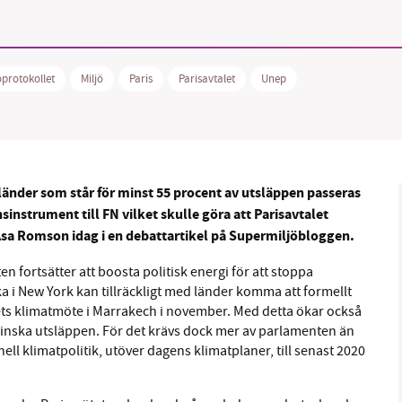
1231368703
Läs vad vi vill göra
protokollet
Miljö
Paris
Parisavtalet
Unep
nder som står för minst 55 procent av utsläppen passeras
nsinstrument till FN vilket skulle göra att Parisavtalet
 Åsa Romson idag i en debattartikel på Supermiljöbloggen.
en fortsätter att boosta politisk energi för att stoppa
i New York kan tillräckligt med länder komma att formellt
 årets klimatmöte i Marrakech i november. Med detta ökar också
 minska utsläppen. För det krävs dock mer av parlamenten än
ell klimatpolitik, utöver dagens klimatplaner, till senast 2020