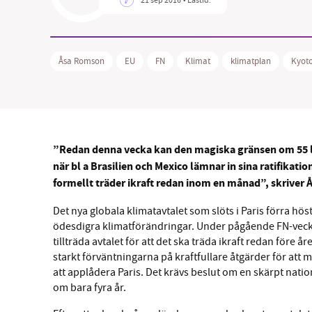
Åsa Romson
EU
FN
Klimat
klimatplan
Kyoto
”Redan denna vecka kan den magiska gränsen om 55 lä
när bl a Brasilien och Mexico lämnar in sina ratifikatio
formellt träder ikraft redan inom en månad”, skriver
Det nya globala klimatavtalet som slöts i Paris förra höst
ödesdigra klimatförändringar. Under pågående FN-vecka 
tillträda avtalet för att det ska träda ikraft redan före
starkt förväntningarna på kraftfullare åtgärder för att
att applådera Paris. Det krävs beslut om en skärpt nation
om bara fyra år.