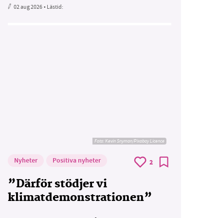
02 aug 2026
• Lästid:
Foto:
Kevin Snyman/Pixabay Licence
Nyheter
Positiva nyheter
2
”Därför stödjer vi
klimatdemonstrationen”