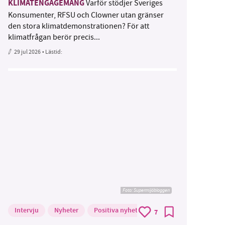
KLIMATENGAGEMANG
Varför stödjer Sveriges
Konsumenter, RFSU och Clowner utan gränser
den stora klimatdemonstrationen? För att
klimatfrågan berör precis...
29 jul 2026
• Lästid:
Foto: Supermijöbloggen
Intervju
Nyheter
Positiva nyheter
7