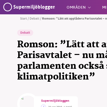
Supermiljöbloggen
OMRÅDEN
MI
Start
/
Debatt
/
Romson: ”Lätt att applådera Parisavtalet –
Shift + S
Debatt
Romson: ”Lätt att 
Parisavtalet – nu m
parlamenten också 
SM
klimatpolitiken”
nyhe
Supermiljöbloggen
21 sep 2016
• Lästid: