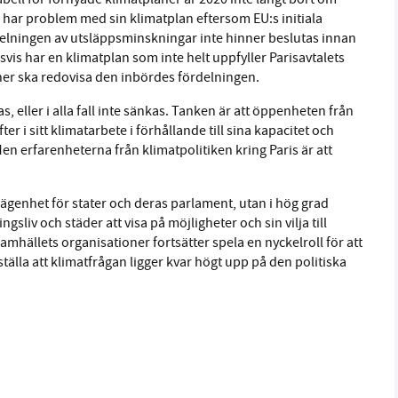
om har problem med sin klimatplan eftersom EU:s initiala
delningen av utsläppsminskningar inte hinner beslutas innan
gsvis har en klimatplan som inte helt uppfyller Parisavtalets
er ska redovisa den inbördes fördelningen.
, eller i alla fall inte sänkas. Tanken är att öppenheten från
ter i sitt klimatarbete i förhållande till sina kapacitet och
en erfarenheterna från klimatpolitiken kring Paris är att
gelägenhet för stater och deras parlament, utan i hög grad
liv och städer att visa på möjligheter och sin vilja till
amhällets organisationer fortsätter spela en nyckelroll för att
tälla att klimatfrågan ligger kvar högt upp på den politiska