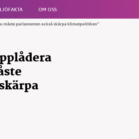
LJÖFAKTA
OM OSS
 nu måste parlamenten också skärpa klimatpolitiken”
Esc
applådera
åste
skärpa
B kämpar för en hållbar framtid. Sedan starten 2010 har 
ideella redaktion drivit miljödebatten framåt genom
tsbevakning och granskningar. Nu vill vi utveckla vårt arb
och vi hoppas att du vill hjälpa oss.
Stötta vårt arbete genom att swisha en slant till