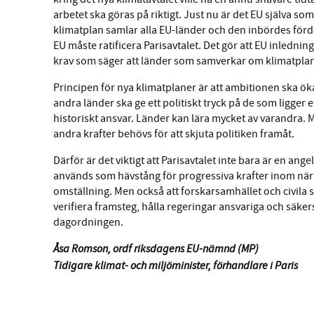
arbetet ska göras på riktigt. Just nu är det EU själva s
klimatplan samlar alla EU-länder och den inbördes för
EU måste ratificera Parisavtalet. Det gör att EU inlednin
krav som säger att länder som samverkar om klimatplan
Principen för nya klimatplaner är att ambitionen ska ökas
andra länder ska ge ett politiskt tryck på de som ligger ef
historiskt ansvar. Länder kan lära mycket av varandra. M
andra krafter behövs för att skjuta politiken framåt.
Därför är det viktigt att Parisavtalet inte bara är en an
används som hävstång för progressiva krafter inom närings
omställning. Men också att forskarsamhället och civila s
verifiera framsteg, hålla regeringar ansvariga och säkers
dagordningen.
Åsa Romson, ordf riksdagens EU-nämnd (MP)
Tidigare klimat- och miljöminister, förhandlare i Paris