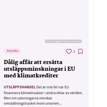
Foto:
Karl Egger, Pixabay, samt privat
Krönika
1
Dålig affär att ersätta
utsläppsminskningar i EU
med klimatkrediter
UTSLÄPPSHANDEL
Det är inte fel när EU
finansiera klimatinsatser i andra delar av världen.
Men om satsningarna minskar
omställningstrycket inom unionen...