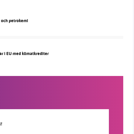
n och petrokemi
ar i EU med klimatkrediter
R!