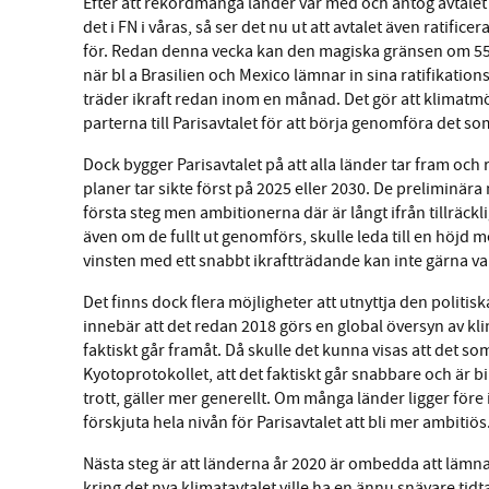
Efter att rekordmånga länder var med och antog avtal
det i FN i våras, så ser det nu ut att avtalet även ratific
för. Redan denna vecka kan den magiska gränsen om 55 
när bl a Brasilien och Mexico lämnar in sina ratifikations
träder ikraft redan inom en månad. Det gör att klimat
parterna till Parisavtalet för att börja genomföra det so
Dock bygger Parisavtalet på att alla länder tar fram oc
planer tar sikte först på 2025 eller 2030. De preliminär
första steg men ambitionerna där är långt ifrån tillräck
även om de fullt ut genomförs, skulle leda till en höjd 
vinsten med ett snabbt ikraftträdande kan inte gärna var
Det finns dock flera möjligheter att utnyttja den politisk
innebär att det redan 2018 görs en global översyn av k
faktiskt går framåt. Då skulle det kunna visas att det s
Kyotoprotokollet, att det faktiskt går snabbare och är bi
trott, gäller mer generellt. Om många länder ligger före
förskjuta hela nivån för Parisavtalet att bli mer ambitiös
Nästa steg är att länderna år 2020 är ombedda att lämn
kring det nya klimatavtalet ville ha en ännu snävare tid