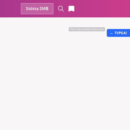
Stötta SMB
Foto: http://politik.in2pic.com/
←
TIPSA!
vår
ete –