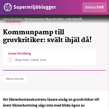
Supermiljöbloggen
Stötta SMB
Start
/
Dumheter
/
Kommunpamp till gruvkritiker: svält ihjäl då!
Dumheter
Kommunpamp till
gruvkritiker: svält ihjäl då!
HEM
Jonas Forsberg
OMRÅDEN
08 jan 2013
• Lästid:
2 min
MILJÖFAKTA
Naturresurser
OM OSS
Att Västerbottenskurirens läsare utsåg en gruvkritiker till
Sök
Sparade inlägg
Tipsa oss
årets Västerbottning sågs inte med blida ögon av