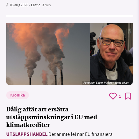
03 aug 2026
• Lästid:
3 min
Foto:
Karl Egger, Pixabay, samt privat
Krönika
1
Dålig affär att ersätta
utsläppsminskningar i EU med
klimatkrediter
UTSLÄPPSHANDEL
Det är inte fel när EU finansiera