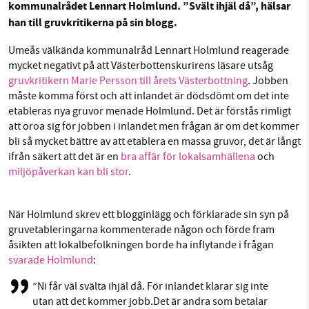
kommunalrådet Lennart Holmlund. ”Svält ihjäl då”, hälsar
Facebook
Instagram
BlueSky
han till gruvkritikerna på sin blogg.
Umeås välkända kommunalråd Lennart Holmlund reagerade
Threads
LinkedIn
SMB kämpar för en hållbar framtid. Sedan
mycket negativt på att Västerbottenskurirens läsare utsåg
starten 2010 har vår ideella redaktion drivit
gruvkritikern Marie Persson till årets Västerbottning
. Jobben
miljödebatten framåt genom
måste komma först och att inlandet är dödsdömt om det inte
nyhetsbevakning och granskningar. Nu vill vi
etableras nya gruvor menade Holmlund. Det är förstås rimligt
utveckla vårt arbete – och vi hoppas att du
att oroa sig för jobben i inlandet men frågan är om det kommer
vill hjälpa oss.
bli så mycket bättre av att etablera en massa gruvor, det är långt
ifrån säkert att det är en
bra affär för lokalsamhällena
och
Stötta vårt arbete genom att swisha en slant till
miljöpåverkan kan bli stor
.
1231368703
När Holmlund skrev ett blogginlägg och förklarade sin syn på
gruvetableringarna kommenterade någon och förde fram
Läs vad vi vill göra
åsikten att lokalbefolkningen borde ha inflytande i frågan
svarade Holmlund
:
”Ni får väl svälta ihjäl då. För inlandet klarar sig inte
utan att det kommer jobb.Det är andra som betalar