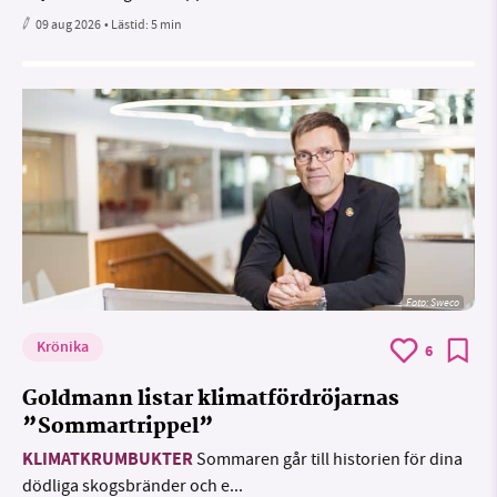
09 aug 2026
• Lästid:
5 min
Foto: Sweco
Krönika
6
Goldmann listar klimatfördröjarnas
”Sommartrippel”
KLIMATKRUMBUKTER
Sommaren går till historien för dina
dödliga skogsbränder och e...