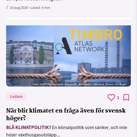
10 aug 2026
• Lästid:
5 min
Foto: Jason Mavrommatis (Unsplash), Wikimedia Commons, Canva (montage)
Ledare
1
När blir klimatet en fråga även för svensk
höger?
BLÅ KLIMATPOLITIK?
En klimatpolitik som sänker, och inte
höjer växthusgasutsläpp...