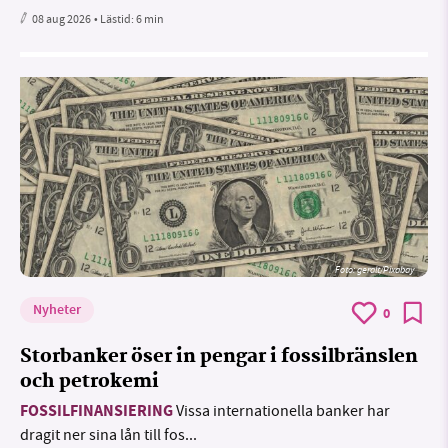
08 aug 2026
• Lästid:
6 min
Foto:
geralt/Pixabay
Nyheter
0
Storbanker öser in pengar i fossilbränslen
och petrokemi
FOSSILFINANSIERING
Vissa internationella banker har
dragit ner sina lån till fos...