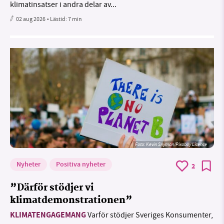
klimatinsatser i andra delar av...
02 aug 2026
• Lästid:
7 min
Foto:
Kevin Snyman/Pixabay Licence
Nyheter
Positiva nyheter
2
”Därför stödjer vi
klimatdemonstrationen”
KLIMATENGAGEMANG
Varför stödjer Sveriges Konsumenter,