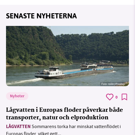
SENASTE NYHETERNA
Foto:
rolibri/Pixabay
Nyheter
0
Lågvatten i Europas floder påverkar både
transporter, natur och elproduktion
LÅGVATTEN
Sommarens torka har minskat vattenflödet i
Europas floder, vilket gett...