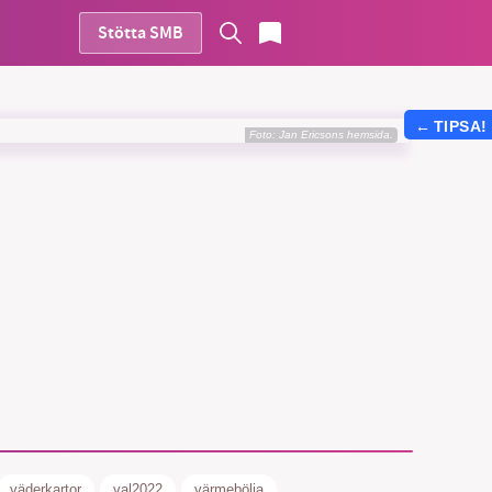
Stötta SMB
←
TIPSA!
Foto: Jan Ericsons hemsida.
vår
ete –
väderkartor
val2022
värmebölja