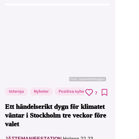
Foto: Supermijöbloggen
Intervju
Nyheter
Positiva nyheter
7
Ett händelserikt dygn för klimatet
väntar i Stockholm tre veckor före
valet
JÄTTEMANIFESTATION
Helgen 22-23