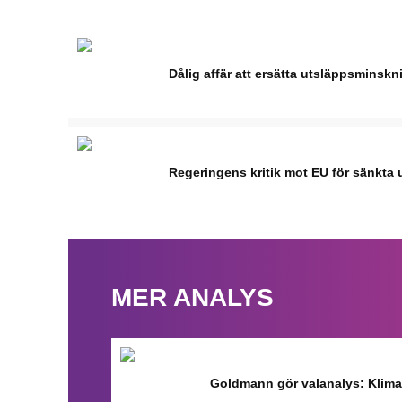
Dålig affär att ersätta utsläppsminskn
Regeringens kritik mot EU för sänkta u
MER ANALYS
Goldmann gör valanalys: Klimat