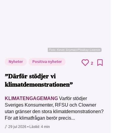
Foto:
Kevin Snyman/Pixabay Licence
Nyheter
Positiva nyheter
2
”Därför stödjer vi
klimatdemonstrationen”
KLIMATENGAGEMANG
Varför stödjer
Sveriges Konsumenter, RFSU och Clowner
utan gränser den stora klimatdemonstrationen?
För att klimatfrågan berör precis...
29 jul 2026
• Lästid:
4 min