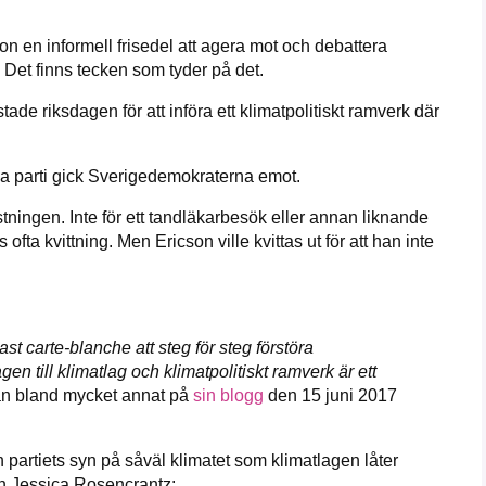
on en informell frisedel att agera mot och debattera
r? Det finns tecken som tyder på det.
ade riksdagen för att införa ett klimatpolitiskt ramverk där
a parti gick Sverigedemokraterna emot.
stningen. Inte för ett tandläkarbesök eller annan liknande
 ofta kvittning. Men Ericson ville kvittas ut för att han inte
st carte-blanche att steg för steg förstöra
gen till klimatlag och klimatpolitiskt ramverk är ett
n bland mycket annat på
sin blogg
den 15 juni 2017
partiets syn på såväl klimatet som klimatlagen låter
en Jessica Rosencrantz: