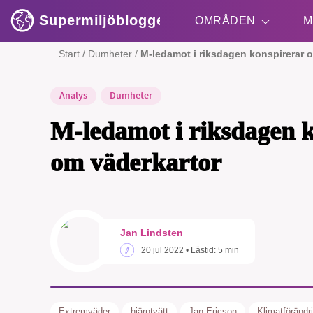
Supermiljöbloggen
OMRÅDEN
M
Start
/
Dumheter
/
M-ledamot i riksdagen konspirerar 
Analys
Dumheter
Shift + S
M-ledamot i riksdagen 
om väderkartor
SM
Jan Lindsten
nyhe
20 jul 2022
• Lästid:
5 min
Extremväder
hjärntvätt
Jan Ericson
Klimatförändr