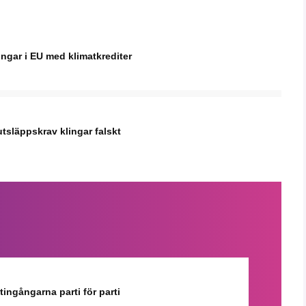
ingar i EU med klimatkrediter
tsläppskrav klingar falskt
ingångarna parti för parti