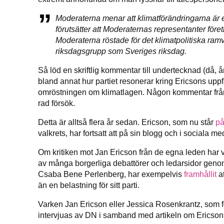
Moderaterna menar att klimatförändringarna är en
förutsätter att Moderaternas representanter föret
Moderaterna röstade för det klimatpolitiska ram
riksdagsgrupp som Sveriges riksdag.
Så löd en skriftlig kommentar till undertecknad (då,
bland annat hur partiet resonerar kring Ericsons uppfatt
omröstningen om klimatlagen. Någon kommentar från p
rad försök.
Detta är alltså flera år sedan. Ericson, som nu står
på
valkrets, har fortsatt att på sin blogg och i sociala me
Om kritiken mot Jan Ericson från de egna leden har va
av många borgerliga debattörer och ledarsidor genom
Csaba Bene Perlenberg, har exempelvis
framhållit
at
än en belastning för sitt parti.
Varken Jan Ericson eller Jessica Rosenkrantz, som for
intervjuas av DN i samband med artikeln om Ericso