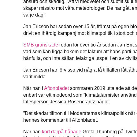
absurd och skadlig. ”Att vi medvetet och subtilt skull
skapar misstro mot våra meteorologer. De har gått e
varje dag.”
Jan Ericson har sedan över 15 år, främst på egen b
drivit en ihärdig kampanj mot klimatpolitik i stort och 
SMB granskade
redan för över tio år sedan Jan Erics
vad som kan ligga bakom det faktum att hans parti ha
hånfulla, och inte sällan felaktiga utspel i en av civil
Jan Ericson har förvisso vid några få tillfällen fått å
varit milda.
När han i
Aftonbladet
sommaren 2019 uttalade att det
enbart var ett modeord som ”klimatalarmister använde
talesperson Jessica Rosencrantz något:
”Det skadar tilltron till Moderaternas klimatpolitik när
hennes kommentar till Aftonbladet.
När han
kort därpå hånade
Greta Thunberg på Twitte