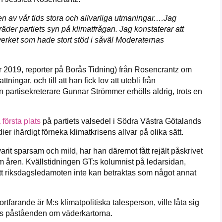
 av vår tids stora och allvarliga utmaningar.
…
Jag
räder partiets syn på klimatfrågan. Jag konstaterar att
verket som hade stort stöd i såväl Moderaternas
 år 2019, reporter på Borås Tidning) från Rosencrantz om
ningar, och till att han fick lov att utebli från
artisekreterare Gunnar Strömmer erhölls aldrig, trots en
 första plats
på partiets valsedel i Södra Västra Götalands
dier ihärdigt förneka klimatkrisens allvar på olika sätt.
rit sparsam och mild, har han däremot fått rejält påskrivet
 åren. Kvällstidningen GT:s kolumnist på ledarsidan,
t riksdagsledamoten inte kan betraktas som något annat
tfarande är M:s klimatpolitiska talesperson, ville låta sig
ns påståenden om väderkartorna.