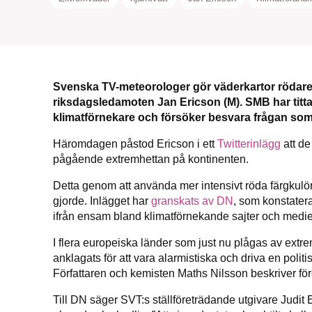
Svenska TV-meteorologer gör väderkartor rödare 
riksdagsledamoten Jan Ericson (M). SMB har titt
klimatförnekare
och försöker besvara frågan som
Häromdagen påstod Ericson i ett
Twitterinlägg
att d
pågående extremhettan på kontinenten.
Detta genom att använda mer intensivt röda färgkulö
gjorde. Inlägget har
granskats av DN
, som konstatera
ifrån ensam bland klimatförnekande sajter och medie
I flera europeiska länder som just nu plågas av ext
anklagats för att vara alarmistiska och driva en politi
Författaren och kemisten Maths Nilsson beskriver föret
Till DN säger SVT:s ställföreträdande utgivare Judit