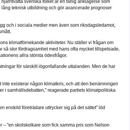
e hjärntvätta svenska folket är en farlig anklagelse som
n lång teknisk utbildning och gör avancerade prognoser
logg och i sociala medier men även som riksdagsledamot,
smått.
ons klimatförnekande aktiviteter. Nu ställer vi frågan om
r så stor fördragsamhet med hans ofta mycket tillspetsade,
isationens allra största ödesfrågor.
thutningar för särskilt iögonfallande uttalanden. Men de har
 inte existerar någon klimatkris, och att den benämningen
r i samhällsdebatten,” reagerade partiets klimatpolitiska
 en enskild företrädare uttrycker sig på det sättet” löd
r – ”en skolskolkare som fick samma pris som Nelson