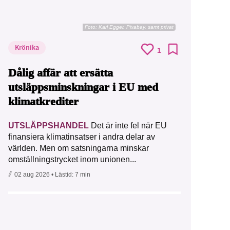
Foto:
Karl Egger, Pixabay, samt privat
Krönika
1
Dålig affär att ersätta
utsläppsminskningar i EU med
klimatkrediter
UTSLÄPPSHANDEL
Det är inte fel när EU
finansiera klimatinsatser i andra delar av
världen. Men om satsningarna minskar
omställningstrycket inom unionen...
02 aug 2026
• Lästid:
7 min