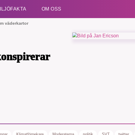
ILJÖFAKTA
OM OSS
om väderkartor
Esc
konspirerar
B kämpar för en hållbar framtid. Sedan starten 2010 har 
ideella redaktion drivit miljödebatten framåt genom
tsbevakning och granskningar. Nu vill vi utveckla vårt arb
och vi hoppas att du vill hjälpa oss.
Stötta vårt arbete genom att swisha en slant till
ingar
Klimatförnekare
Moderaterna
politik
SVT
twitter