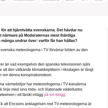
1231368703
Läs vad vi vill göra
för att hjärntvätta svenskarna. Det hävdar nu
at närmare på Moderaternas mest ihärdiga
 många undrar över: varför får han hållas?
e svenska meterologerna i TV förvärrar bilden av den
rer än vad exempelvis den spanska televisionen själv
r att den välkände klimatskeptikern i riksdagen är långt
r om denna konspirationsteori.
rema värmeböljor har meteorologerna i TV-kanalerna
sk linje med sina röda- och lilatonade väderkartor.
eelsen i ett färskt inlägg
på sin blogg.
 Ek att Ericsons anklagelsen mot TV-meteorologerna är