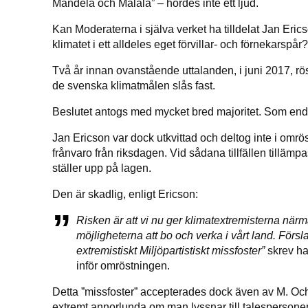
Mandela och Malala” – hördes inte ett ljud.
Kan Moderaterna i själva verket ha tilldelat Jan Erics
klimatet i ett alldeles eget förvillar- och förnekarspå
Två år innan ovanstående uttalanden, i juni 2017, röst
de svenska klimatmålen slås fast.
Beslutet antogs med mycket bred majoritet. Som end
Jan Ericson var dock utkvittad och deltog inte i omrö
frånvaro från riksdagen. Vid sådana tillfällen tillämpas
ställer upp på lagen.
Den är skadlig, enligt Ericson:
Risken är att vi nu ger klimatextremisterna närma
möjligheterna att bo och verka i vårt land. Försla
extremistiskt Miljöpartistiskt missfoster”
skrev ha
inför omröstningen.
Detta ”missfoster” accepterades dock även av M. Och 
extremt annorlunda om man lyssnar till talesperson