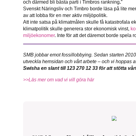
och därmed bli bästa parti i Timbros rankning
.
”
Svenskt Näringsliv och Timbro borde läsa på lite mer
av att lobba för en mer aktiv miljöpolitik.
Att inte satsa på klimatmålen skulle få katastrofala 
klimatpolitik skulle generera stor ekonomisk vinst,
ko
miljöekonomer
. Inte för att det däremot borde spela
SMB jobbar emot fossillobbying. Sedan starten 2010 har
utveckla hemsidan och vårt arbete – och vi hoppas att
Swisha en slant till 123 270 12 33 för att stötta vår
>>Läs mer om vad vi vill göra här