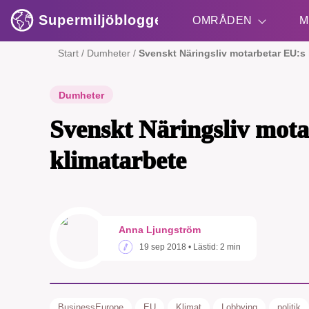
Supermiljöbloggen
OMRÅDEN
M
Start
/
Dumheter
/
Svenskt Näringsliv motarbetar EU:s 
Shift + S
Dumheter
Svenskt Näringsliv mot
klimatarbete
SMB 
Anna Ljungström
nyh
19 sep 2018
• Lästid:
2 min
BusinessEurope
EU
Klimat
Lobbying
politik