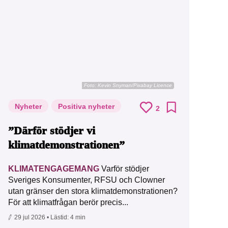
Foto:
Kevin Snyman/Pixabay Licence
Nyheter
Positiva nyheter
2
”Därför stödjer vi
klimatdemonstrationen”
KLIMATENGAGEMANG
Varför stödjer
Sveriges Konsumenter, RFSU och Clowner
utan gränser den stora klimatdemonstrationen?
För att klimatfrågan berör precis...
29 jul 2026
• Lästid:
4 min