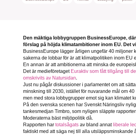
Den mäktiga lobbygruppen BusinessEurope, där Sv
förslag på höjda klimatambitioner inom EU. Det vi
BusinessEurope lägger årligen ungefär 40 miljoner kr
sakerna de lobbar för är att klimatpolitiken inom EU 
En annan är att ambitionerna att minska de europeisk
Det är medieföretaget
Euraktiv som fått tillgång till 
omskrivits av Natursidan
.
Just nu pågår diskussioner i parlamentet om att sätta
minskning till 2030, istället för nuvarande mål om 40
men med stora lobbygrupper emot sig kan klimatet 
På den svenska scenen har Svenskt Näringsliv nylig
tankesmedjan Timbro, som nyligen släppte rapporten
Moderaterna bäst miljöpolitik då.
Rapporten har
totalsågats
av bland annat
liberale l
faktiskt med att säga nej till alla utsläppsminskande 