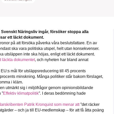
1231368703
Läs vad vi vill göra
enskt Näringsliv ingår, försöker stoppa alla
sar ett läckt dokument.
onor på att försöka påverka våra beslutsfattare. En av
endast ska vara politiska utspel,
helt
utan konsekvenser.
a utsläppen inte ska höjas, enligt ett läckt dokument.
det läckta dokumentet
, och nyheten har bland annat
 EU:s mål för utsläppsreducering till 45 procents
 procents minskning. Många politiker står bakom förslaget,
komma i kläm.
en utmärkt sig i miljöfrågor genom opinionsbildande
 ”
Effektiv klimatpolitik
”. I deras bedömning hade
edarskribenten Patrik Kronquist som menar att
”det räcker
åtgärder – och ja till EU-medlemskap – för att få åtta poäng