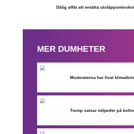
Dålig affär att ersätta utsläppsminskn
MER DUMHETER
Moderaterna har fixat klimatkr
Trump satsar miljarder på kolin