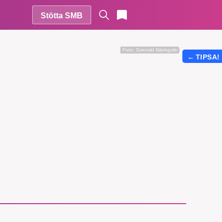
Stötta SMB
Foto: Svenskt Näringsliv
←
TIPSA!
r vår
vårt