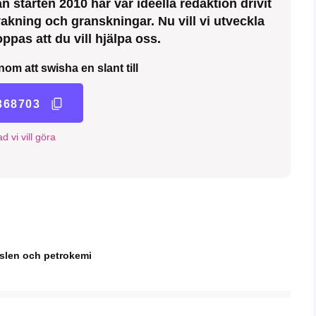
 starten 2010 har vår ideella redaktion drivit
kning och granskningar. Nu vill vi utveckla
ppas att du vill hjälpa oss.
nom att swisha en slant till
368703
d vi vill göra
nslen och petrokemi