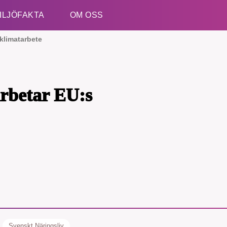
ILJÖFAKTA
OM OSS
klimatarbete
Esc
arbetar EU:s
kämpar för en hållbar framtid. Sedan starten 2010 ha
ideella redaktion drivit miljödebatten framåt genom
etsbevakning och granskningar. Nu vill vi utveckla 
arbete – och vi hoppas att du vill hjälpa oss.
Stötta vårt arbete genom att swisha en slant till
Svenskt Näringsliv