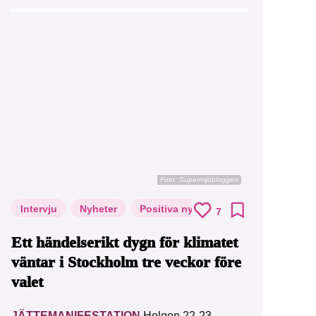
Foto: Supermijöbloggen
Intervju
Nyheter
Positiva nyheter
7
Ett händelserikt dygn för klimatet
väntar i Stockholm tre veckor före
valet
JÄTTEMANIFESTATION
Helgen 22-23