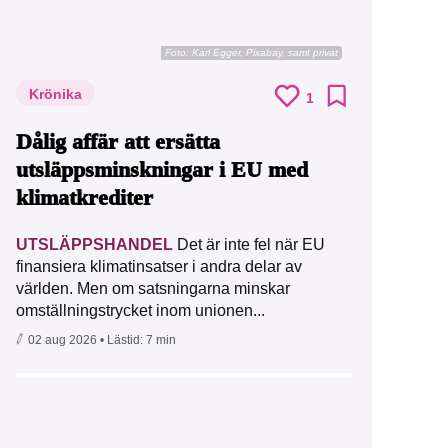
Foto:
Karl Egger, Pixabay, samt privat
Krönika
1
Dålig affär att ersätta
utsläppsminskningar i EU med
klimatkrediter
UTSLÄPPSHANDEL
Det är inte fel när EU
finansiera klimatinsatser i andra delar av
världen. Men om satsningarna minskar
omställningstrycket inom unionen...
02 aug 2026
• Lästid:
7 min