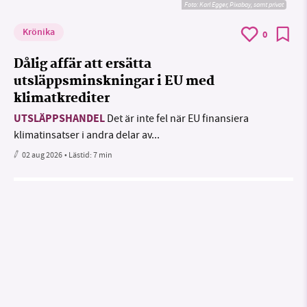
Foto:
Karl Egger, Pixabay, samt privat
Krönika
0
Dålig affär att ersätta
utsläppsminskningar i EU med
klimatkrediter
UTSLÄPPSHANDEL
Det är inte fel när EU finansiera
klimatinsatser i andra delar av...
02 aug 2026
• Lästid:
7 min