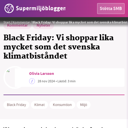
Supermiljöbloggen
Stötta SMB
Foto:
Max Gustafson
Start
/
Kommentar
/
Black Friday: Vi shoppar lika mycket som det svenska klimatbis
Kommentar
Nyheter
Black Friday: Vi shoppar lika
mycket som det svenska
klimatbiståndet
HEM
OMRÅDEN
Olivia Larsson
28 nov 2024
• Lästid:
3 min
MILJÖFAKTA
OM OSS
Black Friday
Klimat
Konsumtion
Miljö
Sök
Sparade inlägg
Tipsa oss