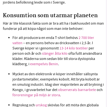
jordens befolkning levde som i Sverige.
Konsumtion som utarmar planeten
Här är lite klassisk fakta som är bra att ha i bakhuvudet om man
funderar på att köpa något som man inte behöver:
För att producera en enda T-shirt behövs
2 700 liter
vatten
– en persons behov av dricksvatten i 2,5 år. I
Sverige köper vi i genomsnitt
13-14 kilo textilier
per
person
och år
och
slänger åtta kilo
ofta fullt användbara
kläder. Kläderna som sedan blir till stora dystopiska
klädberg, i
exempelvis Benin
.
Mycket av den elektronik vi köper innehåller sällsynta
jordartsmetaller, exempelvis kobolt. Att bryta kobolt är
en smutsig industri. Idag sker majoriteten av all brytning i
Kongo,
i gruvarbetet har det
observerats barnarbete
och
föroreningar på miljö är stora
.
Regnskog och
urskog
skövlas för att möta den globala