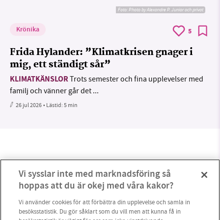
Foto:
Photo by Alexandre P. Junior och privat
Krönika
5
Frida Hylander: ”Klimatkrisen gnager i
mig, ett ständigt sår”
KLIMATKÄNSLOR
Trots semester och fina upplevelser med
familj och vänner går det ...
26 jul 2026
• Lästid:
5 min
Vi sysslar inte med marknadsföring så
hoppas att du är okej med våra kakor?
Vi använder cookies för att förbättra din upplevelse och samla in
besöksstatistik. Du gör såklart som du vill men att kunna få in