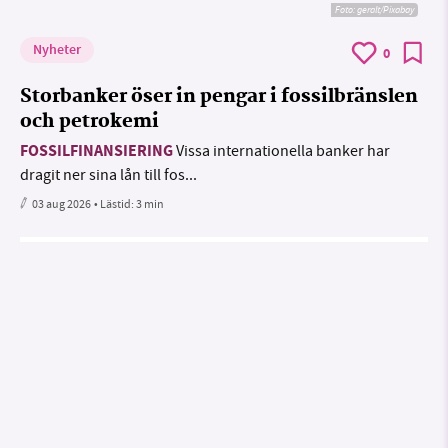
Foto:
geralt/Pixabay
Nyheter
0
Storbanker öser in pengar i fossilbränslen
och petrokemi
FOSSILFINANSIERING
Vissa internationella banker har
dragit ner sina lån till fos...
03 aug 2026
• Lästid:
3 min