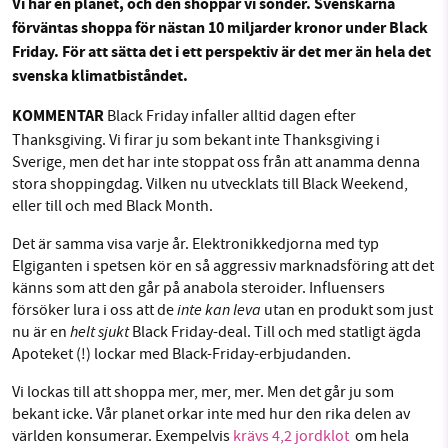
Vi har en planet, och den shoppar vi sönder. Svenskarna
förväntas shoppa för nästan 10 miljarder kronor under Black
Facebook
Instagram
BlueSky
Friday. För att sätta det i ett perspektiv är det mer än hela det
svenska klimatbiståndet.
SMB kämpar för en hållbar framtid. Sedan
Threads
LinkedIn
starten 2010 har vår ideella redaktion drivit
KOMMENTAR
Black Friday infaller alltid dagen efter
miljödebatten framåt genom
Thanksgiving. Vi firar ju som bekant inte Thanksgiving i
nyhetsbevakning och granskningar. Nu vill vi
Sverige, men det har inte stoppat oss från att anamma denna
utveckla vårt arbete – och vi hoppas att du
stora shoppingdag. Vilken nu utvecklats till Black Weekend,
vill hjälpa oss.
eller till och med Black Month.
Det är samma visa varje år. Elektronikkedjorna med typ
Stötta vårt arbete genom att swisha en slant till
Elgiganten i spetsen kör en så aggressiv marknadsföring att det
känns som att den går på anabola steroider. Influensers
1231368703
inte kan leva
försöker lura i oss att de
utan en produkt som just
helt sjukt
nu är en
Black Friday-deal. Till och med statligt ägda
Läs vad vi vill göra
Apoteket (!) lockar med Black-Friday-erbjudanden.
Vi lockas till att shoppa mer, mer, mer. Men det går ju som
bekant icke. Vår planet orkar inte med hur den rika delen av
världen konsumerar. Exempelvis
krävs 4,2 jordklot
om hela