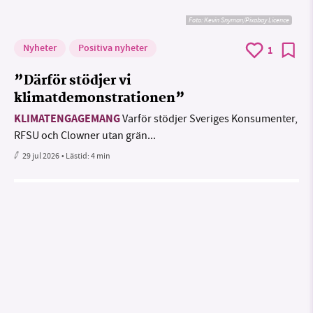
Foto:
Kevin Snyman/Pixabay Licence
Nyheter
Positiva nyheter
1
”Därför stödjer vi
klimatdemonstrationen”
KLIMATENGAGEMANG
Varför stödjer Sveriges Konsumenter,
RFSU och Clowner utan grän...
29 jul 2026
• Lästid:
4 min