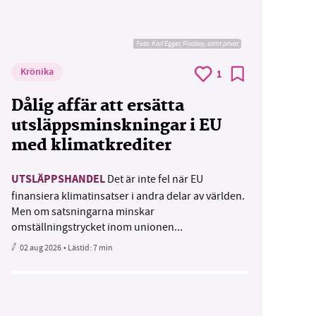
Foto:
Karl Egger, Pixabay, samt privat
Krönika
1
Dålig affär att ersätta
utsläppsminskningar i EU
med klimatkrediter
UTSLÄPPSHANDEL
Det är inte fel när EU
finansiera klimatinsatser i andra delar av världen.
Men om satsningarna minskar
omställningstrycket inom unionen...
02 aug 2026
• Lästid:
7 min