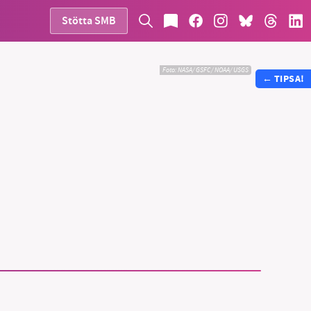
Stötta SMB
Foto:
NASA/ GSFC/ NOAA/ USGS
←
TIPSA!