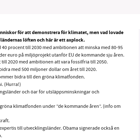
nniskor för att demonstrera för klimatet, men vad lovade
B kämpar för en hållbar framtid. Sedan starten 2010 har 
t ländernas löften och här är ett axplock.
ideella redaktion drivit miljödebatten framåt genom
40 procent till 2030 med ambitionen att minska med 80-95
jarder euro på miljöprojekt utanför EU de kommande sju åren.
tsbevakning och granskningar. Nu vill vi utveckla vårt arb
l 2020 med ambitionen att vara fossilfria till 2050.
och vi hoppas att du vill hjälpa oss.
dra med 500 miljoner dollar om året till 2020.
Stötta vårt arbete genom att swisha en slant till
kommer bidra till den gröna klimatfonden.
i. (Hurra!)
lingsländer och öar för utsläppsminskningar och
1231368703
n gröna klimatfonden under ”de kommande åren”. (info om
Läs vad vi vill göra
raft.
pertis till utvecklingsländer. Obama signerade också en
p.