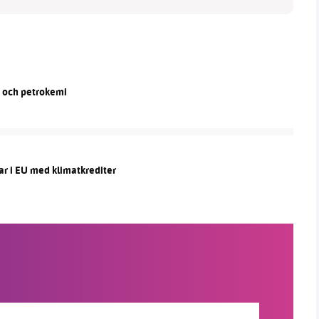
n och petrokemi
ar i EU med klimatkrediter