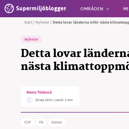
Supermiljöbloggen
OMRÅDEN
MI
Start
/
Nyheter
/
Detta lovar länderna inför nästa klimatto
Shift + S
Nyheter
Detta lovar ländern
nästa klimattoppm
Deniz Tütüncü
28 sep 2014
• Lästid:
2 min
COP
FN
Klimat