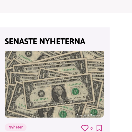
vår
SENASTE NYHETERNA
ete –
Foto:
geralt/Pixabay
Nyheter
0