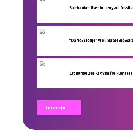
Storbanker öser in pengar i fossi
”Därför stödjer vi klimatdemonstr
Ett händelserikt dygn för klimatet
Intervju