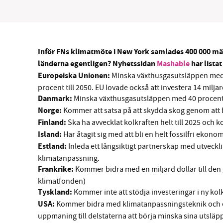
Inför FNs klimatmöte i New York samlades 400 000 mä
SM
länderna egentligen? Nyhetssidan
Mashable
har lista
Europeiska Unionen:
Minska växthusgasutsläppen med 
procent till 2050. EU lovade också att investera 14 mil
nyhe
Danmark:
Minska växthusgasutsläppen med 40 procent til
Norge:
Kommer att satsa på att skydda skog genom att bi
Finland:
Ska ha avvecklat kolkraften helt till 2025 och 
Island:
Har åtagit sig med att bli en helt fossilfri ekonom
Estland:
Inleda ett långsiktigt partnerskap med utveck
klimatanpassning.
Frankrike:
Kommer bidra med en miljard dollar till de
klimatfonden)
Tyskland:
Kommer inte att stödja investeringar i ny kolk
USA:
Kommer bidra med klimatanpassningsteknik och ex
uppmaning till delstaterna att börja minska sina utsläp