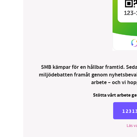
SMB kämpar för en hållbar framtid. Sedan
miljödebatten framåt genom nyhetsbevakni
arbete – och vi hopp
Stötta vårt arbete ge
1231
Läs va