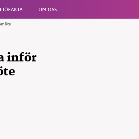
LJÖFAKTA
OM OSS
ppmöte
Esc
a inför
öte