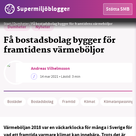
Supermiljöbloggen
Stötta SMB
Foto:
Pixabay
Start
/
Dumheter
/
Få bostadsbolag bygger för framtidens värmeböljor
Dumheter
Nyheter
Få bostadsbolag bygger för
framtidens värmeböljor
HEM
Andreas Vilhelmsson
14 mar 2021
• Lästid:
3 min
OMRÅDEN
MILJÖFAKTA
Bostäder
Bostadsbolag
Framtid
Klimat
Klimatanpassning
OM OSS
Värmeböljan 2018 var en väckarklocka för många i Sverige för
Sök
Sparade inlägg
Tipsa oss
vad ett framtida varmare klimat kan innebära. Trots det är