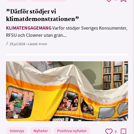
”Därför stödjer vi
klimatdemonstrationen”
KLIMATENGAGEMANG
Varför stödjer Sveriges Konsumenter,
RFSU och Clowner utan grän...
29 jul 2026
• Lästid:
4 min
Foto: Supermijöbloggen
Intervju
Nyheter
Positiva nyheter
7