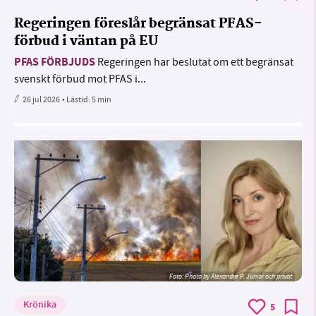
Regeringen föreslår begränsat PFAS-
förbud i väntan på EU
PFAS FÖRBJUDS
Regeringen har beslutat om ett begränsat
svenskt förbud mot PFAS i...
26 jul 2026
• Lästid:
5 min
Foto:
Photo by Alexandre P. Junior och privat
Krönika
5