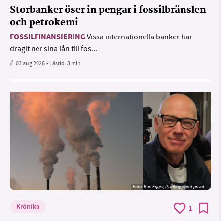
Storbanker öser in pengar i fossilbränslen
och petrokemi
FOSSILFINANSIERING
Vissa internationella banker har
dragit ner sina lån till fos...
03 aug 2026
• Lästid:
3 min
Foto:
Karl Egger, Pixabay, samt privat
Krönika
1