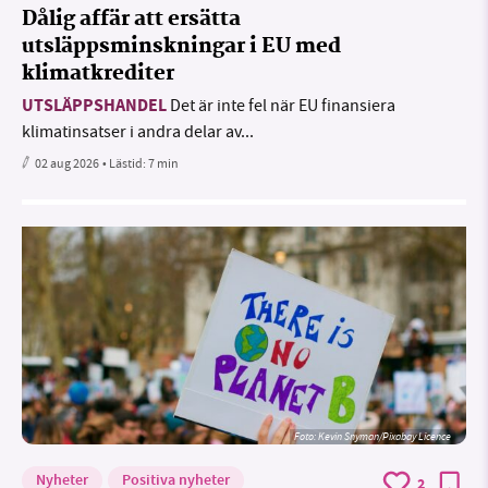
Dålig affär att ersätta
utsläppsminskningar i EU med
klimatkrediter
UTSLÄPPSHANDEL
Det är inte fel när EU finansiera
klimatinsatser i andra delar av...
02 aug 2026
• Lästid:
7 min
Foto:
Kevin Snyman/Pixabay Licence
Nyheter
Positiva nyheter
2