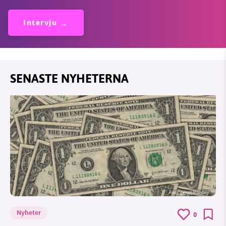
Intervju
SENASTE NYHETERNA
Foto:
geralt/Pixabay
Nyheter
0