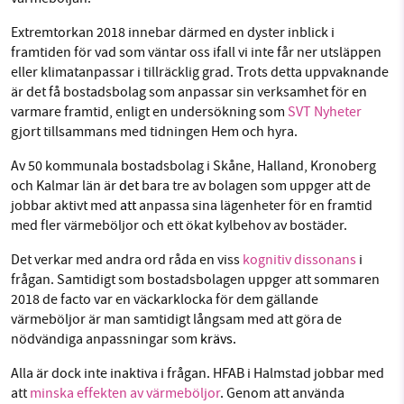
Extremtorkan 2018 innebar därmed en dyster inblick i
framtiden för vad som väntar oss ifall vi inte får ner utsläppen
eller klimatanpassar i tillräcklig grad. Trots detta uppvaknande
är det få bostadsbolag som anpassar sin verksamhet för en
varmare framtid, enligt en undersökning som
SVT Nyheter
gjort tillsammans med tidningen Hem och hyra.
Av
50 kommunala bostadsbolag i Skåne, Halland, Kronoberg
och Kalmar län
är
det
bara tre av bolagen som uppger att de
jobbar aktivt med
att
anpassa sina lägenheter för en framtid
med fler värmeböljor och ett ökat kylbehov av bostäder.
Det verkar med andra ord råda en viss
kognitiv dissonans
i
frågan. Samtidigt som bostadsbolagen uppger att sommaren
2018 de facto var en väckarklocka för dem gällande
värmeböljor är man samtidigt långsam med att göra de
nödvändiga anpassningar som
krävs.
Alla är dock inte inaktiva i frågan. HFAB i Halmstad jobbar med
att
minska effekten av värmeböljor
. Genom att använda