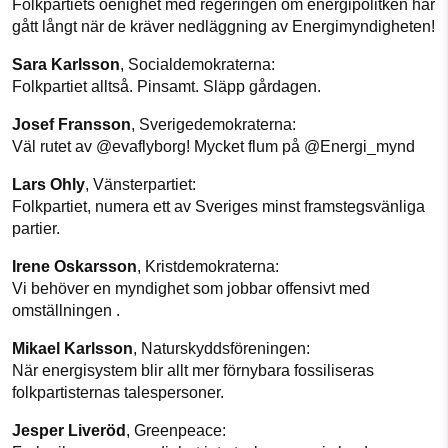
Folkpartiets oenighet med regeringen om energipolitken har
gått långt när de kräver nedläggning av Energimyndigheten!
Sara Karlsson
, Socialdemokraterna:
Folkpartiet alltså. Pinsamt. Släpp gårdagen.
Josef Fransson
, Sverigedemokraterna:
Väl rutet av @evaflyborg! Mycket flum på @Energi_mynd
Lars Ohly
, Vänsterpartiet:
Folkpartiet, numera ett av Sveriges minst framstegsvänliga
partier.
Irene Oskarsson
, Kristdemokraterna:
Vi behöver en myndighet som jobbar offensivt med
omställningen .
Mikael Karlsson
, Naturskyddsföreningen:
När energisystem blir allt mer förnybara fossiliseras
folkpartisternas talespersoner.
Jesper Liveröd
, Greenpeace: