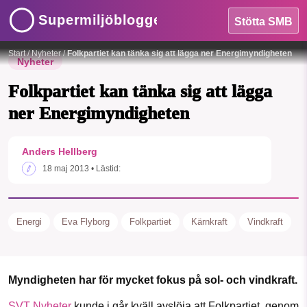
Supermiljöbloggen
Stötta SMB
Start
/
Nyheter
/
Folkpartiet kan tänka sig att lägga ner Energimyndigheten
Nyheter
Folkpartiet kan tänka sig att lägga
ner Energimyndigheten
HEM
Anders Hellberg
SMB kämpar för en hållbar framtid. Sedan
18 maj 2013
• Lästid:
OMRÅDEN
starten 2010 har vår ideella redaktion
drivit miljödebatten framåt genom
MILJÖFAKTA
nyhetsbevakning och granskningar. Nu
Energi
Eva Flyborg
Folkpartiet
Kärnkraft
Vindkraft
vill vi utveckla vårt arbete – och vi
OM OSS
hoppas att du vill hjälpa oss.
Myndigheten har för mycket fokus på sol- och vindkraft.
Stötta vårt arbete genom att swisha en slant till
Sök
Sparade inlägg
Tipsa oss
SVT Nyheter
kunde i går kväll avslöja att Folkpartiet, genom