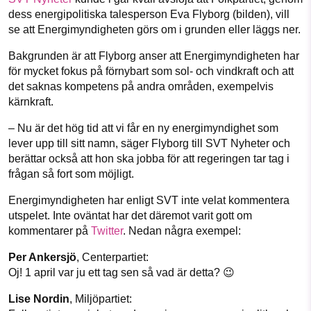
1231368703
dess energipolitiska talesperson Eva Flyborg (bilden), vill
Facebook
Instagram
BlueSky
se att Energimyndigheten görs om i grunden eller läggs ner.
Läs vad vi vill göra
Bakgrunden är att Flyborg anser att Energimyndigheten har
Threads
LinkedIn
för mycket fokus på förnybart som sol- och vindkraft och att
det saknas kompetens på andra områden, exempelvis
kärnkraft.
– Nu är det hög tid att vi får en ny energimyndighet som
lever upp till sitt namn, säger Flyborg till SVT Nyheter och
berättar också att hon ska jobba för att regeringen tar tag i
frågan så fort som möjligt.
Energimyndigheten har enligt SVT inte velat kommentera
utspelet. Inte oväntat har det däremot varit gott om
kommentarer på
Twitter
. Nedan några exempel:
Per Ankersjö
, Centerpartiet:
Oj! 1 april var ju ett tag sen så vad är detta? 😉
Lise Nordin
, Miljöpartiet: