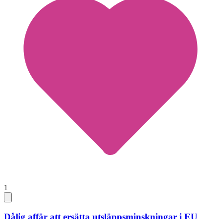
1
Dålig affär att ersätta utsläppsminskningar i EU