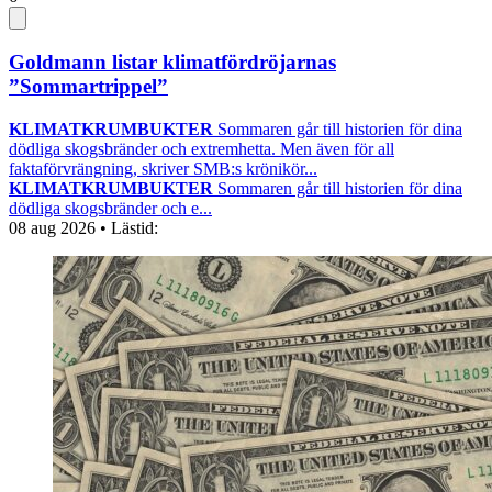
Goldmann listar klimatfördröjarnas
”Sommartrippel”
KLIMATKRUMBUKTER
Sommaren går till historien för dina
dödliga skogsbränder och extremhetta. Men även för all
faktaförvrängning, skriver SMB:s krönikör...
KLIMATKRUMBUKTER
Sommaren går till historien för dina
dödliga skogsbränder och e...
08 aug 2026
• Lästid: