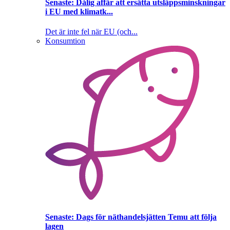
Senaste:
Dålig affär att ersätta utsläppsminskningar
i EU med klimatk...
Det är inte fel när EU (och...
Konsumtion
Senaste:
Dags för näthandelsjätten Temu att följa
lagen