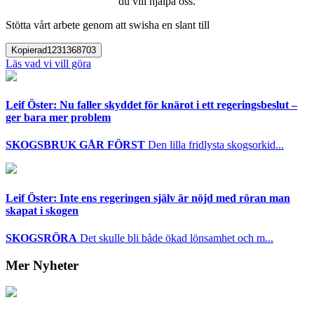
du vill hjälpa oss.
Stötta vårt arbete genom att swisha en slant till
Kopierad
1231368703
Läs vad vi vill göra
Leif Öster: Nu faller skyddet för knärot i ett regeringsbeslut –
ger bara mer problem
SKOGSBRUK GÅR FÖRST
Den lilla fridlysta skogsorkid...
Leif Öster: Inte ens regeringen själv är nöjd med röran man
skapat i skogen
SKOGSRÖRA
Det skulle bli både ökad lönsamhet och m...
Mer Nyheter