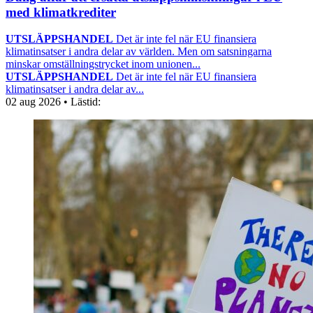
med klimatkrediter
UTSLÄPPSHANDEL
Det är inte fel när EU finansiera
klimatinsatser i andra delar av världen. Men om satsningarna
minskar omställningstrycket inom unionen...
UTSLÄPPSHANDEL
Det är inte fel när EU finansiera
klimatinsatser i andra delar av...
02 aug 2026
• Lästid: