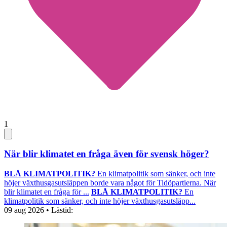
1
När blir klimatet en fråga även för svensk höger?
BLÅ KLIMATPOLITIK?
En klimatpolitik som sänker, och inte
höjer växthusgasutsläppen borde vara något för Tidöpartierna. När
blir klimatet en fråga för ...
BLÅ KLIMATPOLITIK?
En
klimatpolitik som sänker, och inte höjer växthusgasutsläpp...
09 aug 2026
• Lästid: