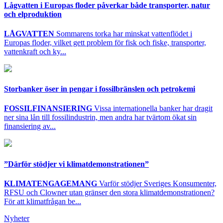
Lågvatten i Europas floder påverkar både transporter, natur
och elproduktion
LÅGVATTEN
Sommarens torka har minskat vattenflödet i
Europas floder, vilket gett problem för fisk och fiske, transporter,
vattenkraft och ky...
Storbanker öser in pengar i fossilbränslen och petrokemi
FOSSILFINANSIERING
Vissa internationella banker har dragit
ner sina lån till fossilindustrin, men andra har tvärtom ökat sin
finansiering av...
”Därför stödjer vi klimatdemonstrationen”
KLIMATENGAGEMANG
Varför stödjer Sveriges Konsumenter,
RFSU och Clowner utan gränser den stora klimatdemonstrationen?
För att klimatfrågan be...
Nyheter