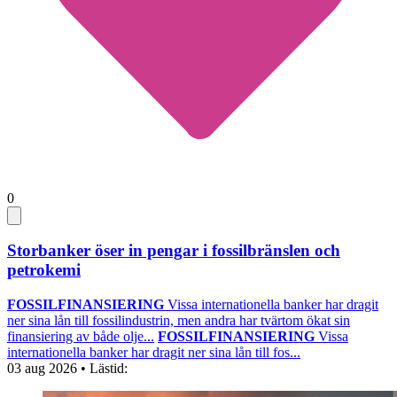
0
Storbanker öser in pengar i fossilbränslen och
petrokemi
FOSSILFINANSIERING
Vissa internationella banker har dragit
ner sina lån till fossilindustrin, men andra har tvärtom ökat sin
finansiering av både olje...
FOSSILFINANSIERING
Vissa
internationella banker har dragit ner sina lån till fos...
03 aug 2026
• Lästid: