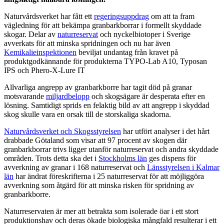
Naturvårdsverket har fått ett
regeringsuppdrag
om att ta fram
vägledning för att bekämpa granbarkborrar i formellt skyddade
skogar. Delar av
naturreservat
och nyckelbiotoper i Sverige
avverkats för att minska spridningen och nu har även
Kemikalieinspektionen
beviljat undantag från kravet på
produktgodkännande för produkterna TYPO-Lab A10, Typosan
IPS och Phero-X-Lure IT
Allvarliga angrepp av granbarkborre har tagit död på granar
motsvarande
miljardbelopp
och skogsägare är desperata efter en
lösning. Samtidigt sprids en felaktig bild av att angrepp i skyddad
skog skulle vara en orsak till de storskaliga skadorna.
Naturvårdsverket och Skogsstyrelsen
har utfört analyser i det hårt
drabbade Götaland som visar att 97 procent av skogen där
granbarkborrar trivs ligger utanför naturreservat och andra skyddade
områden. Trots detta ska det i
Stockholms län
ges dispens för
avverkning av granar i 168 naturreservat och
Länsstyrelsen i Kalmar
län
har ändrat föreskrifterna i 25 naturreservat för att möjliggöra
avverkning som åtgärd för att minska risken för spridning av
granbarkborre.
Naturreservaten är mer att betrakta som isolerade öar i ett stort
produktionshav och deras ökade biologiska mångfald resulterar i ett