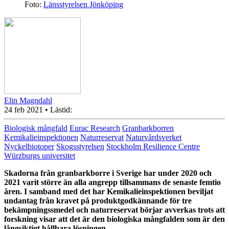
Foto:
Länsstyrelsen Jönköping
Elin Magndahl
24 feb 2021
• Lästid:
Biologisk mångfald
Eurac Research
Granbarkborren
Kemikalieinspektionen
Naturreservat
Naturvårdsverket
Nyckelbiotoper
Skogsstyrelsen
Stockholm Resilience Centre
Würzburgs universitet
Skadorna från granbarkborre i Sverige har under 2020 och
2021 varit större än alla angrepp tillsammans de senaste femtio
åren. I
samband med det
har Kemikalieinspektionen beviljat
undantag från kravet på produktgodkännande för tre
bekämpningssmedel och naturreservat börjar avverkas trots att
forskning visar att
det är den
biologiska mångfald
en som
är den
långsiktigt hållbara lösningen.