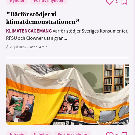
Nyheter
Positiva nyheter
2
”Därför stödjer vi
klimatdemonstrationen”
KLIMATENGAGEMANG
Varför stödjer Sveriges Konsumenter,
RFSU och Clowner utan grän...
29 jul 2026
• Lästid:
4 min
Foto: Supermijöbloggen
Intervju
Nyheter
Positiva nyheter