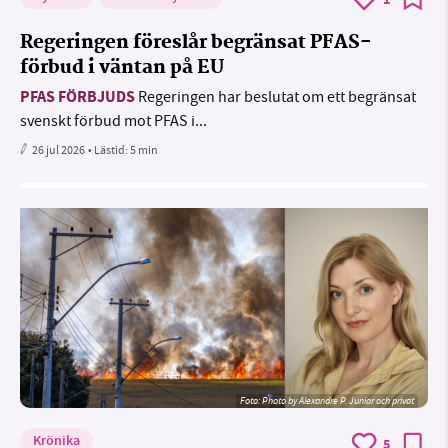
1
Regeringen föreslår begränsat PFAS-
förbud i väntan på EU
PFAS FÖRBJUDS
Regeringen har beslutat om ett begränsat
svenskt förbud mot PFAS i...
26 jul 2026
• Lästid:
5 min
Foto:
Photo by Alexandre P. Junior och privat
Krönika
5