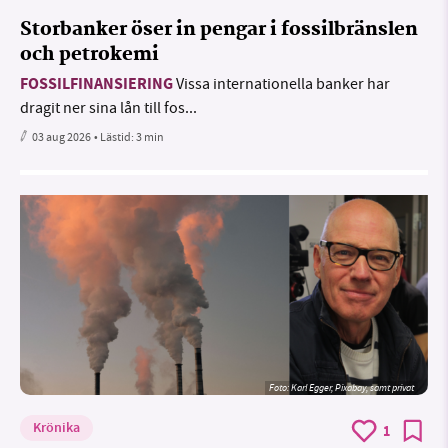
Storbanker öser in pengar i fossilbränslen
och petrokemi
FOSSILFINANSIERING
Vissa internationella banker har
dragit ner sina lån till fos...
03 aug 2026
• Lästid:
3 min
Foto:
Karl Egger, Pixabay, samt privat
Krönika
1