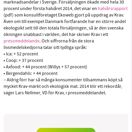
marknadsandelar i Sverige. Försäljningen ökade med hela 30
Facebook
Instagram
BlueSky
procent under första halvåret 2014, det visar en
halvårsrapport
(pdf) som konsultföretaget Ekoweb gjort på uppdrag av Krav.
Threads
LinkedIn
Även om till exempel Danmark fortfarande har en större andel
SMB kämpar för en hållbar framtid. Sedan
ekologsikt sett till den totala försäljningen, så är den svenska
starten 2010 har vår ideella redaktion drivit
ökningen snabbast i världen, det här skriver Krav i ett
miljödebatten framåt genom
pressmeddelande
. Och siffrorna från de stora
nyhetsbevakning och granskningar. Nu vill vi
livsmedelskedjorna talar sitt tydliga språk:
utveckla vårt arbete – och vi hoppas att du
• Ica: + 52 procent
vill hjälpa oss.
• Coop: + 37 procent
• Axfood: + 44 procent (Willys + 57 procent)
Stötta vårt arbete genom att swisha en slant till
• Bergendahls: + 44 procent
– Aldrig förr har så många konsumenter tillsammans köpt så
mycket Krav-märkt och ekologisk mat. 2014 blir ett rekordår,
1231368703
säger Lars Nellmer, VD för Krav, i pressmeddelandet.
Läs vad vi vill göra