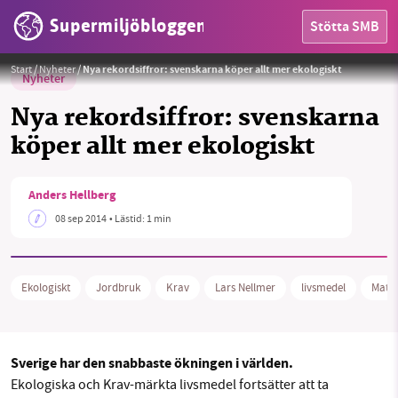
Supermiljöbloggen
Stötta SMB
Foto:
Krav
Start
/
Nyheter
/
Nya rekordsiffror: svenskarna köper allt mer ekologiskt
Nyheter
Nya rekordsiffror: svenskarna
köper allt mer ekologiskt
HEM
Anders Hellberg
OMRÅDEN
08 sep 2014
• Lästid:
1 min
MILJÖFAKTA
OM OSS
Ekologiskt
Jordbruk
Krav
Lars Nellmer
livsmedel
Mat
Sök
Sparade inlägg
Tipsa oss
Sverige har den snabbaste ökningen i världen.
Ekologiska och Krav-märkta livsmedel fortsätter att ta