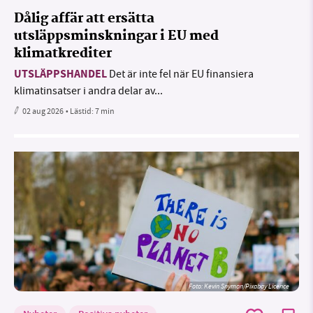
Dålig affär att ersätta
utsläppsminskningar i EU med
klimatkrediter
UTSLÄPPSHANDEL
Det är inte fel när EU finansiera
klimatinsatser i andra delar av...
02 aug 2026
• Lästid:
7 min
Foto:
Kevin Snyman/Pixabay Licence