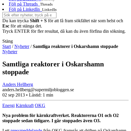
Följ på Threads
Threads
Följ på LinkedIn
LinkedIn
Du kan trycka
Shift + S
för att få fram sökfältet när som helst och
Esc
för att stänga det.
Tryck ENTER för fler resultat, då kan du även förfina din sökning.
Stäng
Start
/
Nyheter
/
Samtliga reaktorer i Oskarshamn stoppade
Nyheter
Samtliga reaktorer i Oskarshamn
stoppade
Anders Hellberg
anders.hellberg@supermiljobloggen.se
02 sep 2013
• Lästid:
1 min
Energi
Kärnkraft
OKG
Nya problem för kärnkraftverket. Reaktorerna O1 och O2
stoppade sedan tidigare. I går stoppades även O3.
I ett
pressmeddelande
från OKG framgår att driften på Oskarshamn