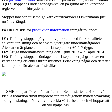
3 (O3) stoppades under söndagskvällen på grund av en kärvande
reglerventil i turbinsystemet.
Stoppet innebär att samtliga kärnkraftsreaktorer i Oskarshamn just
nu är avstängda.
På OKG:s sida för
produktionsinformation
framgår följande:
O1:
Tillfälligt stoppad på grund av problem med funktionaliteten i
en ventilutrustning och behov av ytterligare underhållsåtgärder.
Återstarten är planerad till den 12 september +/- 1-7 dygn.
O2:
Årliga underhållsavställning den 1 juni 2013 – 21 april 2014.
O3:
Tillfälligt stoppad söndagen den 1 september på grund av en
kärvande reglerventil i turbinsystemet. Felsökning pågår och därefter
kan tidpunkt för återstart fastställas.
SMB kämpar för en hållbar framtid. Sedan starten 2010 har vår
ideella redaktion drivit miljödebatten framåt genom nyhetsbevakning
och granskningar. Nu vill vi utveckla vårt arbete – och vi hoppas att
du vill hjälpa oss.