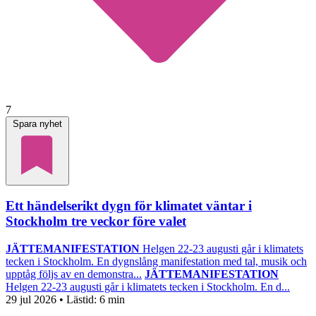
7
Spara nyhet
Ett händelserikt dygn för klimatet väntar i
Stockholm tre veckor före valet
JÄTTEMANIFESTATION
Helgen 22-23 augusti går i klimatets
tecken i Stockholm. En dygnslång manifestation med tal, musik och
upptåg följs av en demonstra...
JÄTTEMANIFESTATION
Helgen 22-23 augusti går i klimatets tecken i Stockholm. En d...
29 jul 2026
• Lästid:
6 min