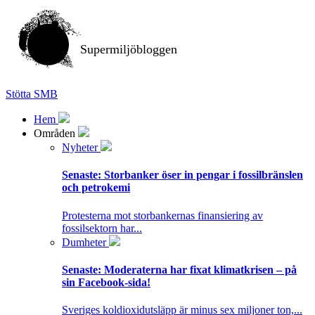
Supermiljöbloggen
Stötta SMB
Hem
Områden
Nyheter
Senaste:
Storbanker öser in pengar i fossilbränslen
och petrokemi
Protesterna mot storbankernas finansiering av
fossilsektorn har...
Dumheter
Senaste:
Moderaterna har fixat klimatkrisen – på
sin Facebook-sida!
Sveriges koldioxidutsläpp är minus sex miljoner ton,...