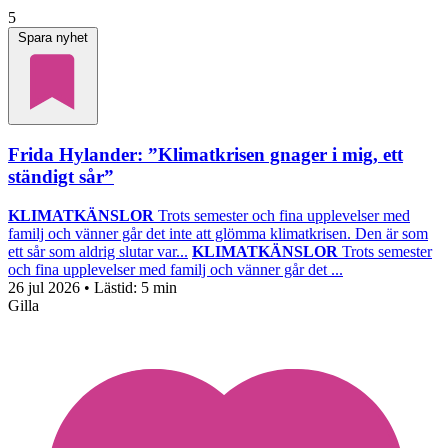
5
Spara nyhet
Frida Hylander: ”Klimatkrisen gnager i mig, ett
ständigt sår”
KLIMATKÄNSLOR
Trots semester och fina upplevelser med
familj och vänner går det inte att glömma klimatkrisen. Den är som
ett sår som aldrig slutar var...
KLIMATKÄNSLOR
Trots semester
och fina upplevelser med familj och vänner går det ...
26 jul 2026
• Lästid:
5 min
Gilla