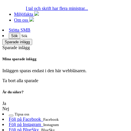
I tal och skrift har flera ministrar...
Miljöfakta
Om oss
Stötta SMB
Sök
Sök
Sparade inlägg
Sparade inlägg
Mina sparade inlägg
Inläggen sparas endast i den här webbläsaren.
Ta bort alla sparade
Är du säker?
Ja
Nej
Tipsa oss
Följ på Facebook
Facebook
Följ på Instagram
Instagram
Följ på BlueSky
BlueSky