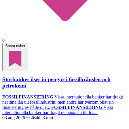
0
Spara nyhet
Storbanker öser in pengar i fossilbränslen och
petrokemi
FOSSILFINANSIERING
Vissa internationella banker har dragit
ner sina lån till fossilindustrin, men andra har tvärtom ökat sin
finansiering av både olje...
FOSSILFINANSIERING
Vissa
internationella banker har dragit ner sina lån till fos...
03 aug 2026
• Lästid:
3 min