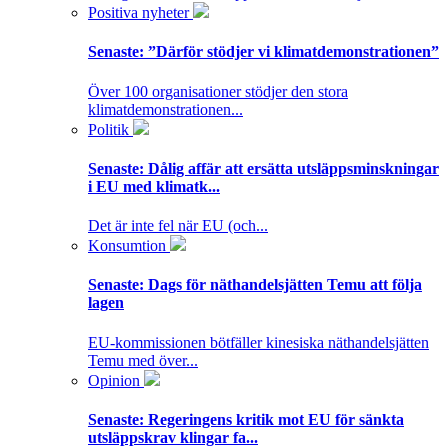
Positiva nyheter
Senaste:
”Därför stödjer vi klimatdemonstrationen”
Över 100 organisationer stödjer den stora
klimatdemonstrationen...
Politik
Senaste:
Dålig affär att ersätta utsläppsminskningar
i EU med klimatk...
Det är inte fel när EU (och...
Konsumtion
Senaste:
Dags för näthandelsjätten Temu att följa
lagen
EU-kommissionen bötfäller kinesiska näthandelsjätten
Temu med över...
Opinion
Senaste:
Regeringens kritik mot EU för sänkta
utsläppskrav klingar fa...