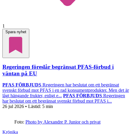
1
Spara nyhet
Regeringen föreslår begränsat PFAS-förbud i
väntan på EU
PFAS FÖRBJUDS
Regeringen har beslutat om ett begränsat
svenskt förbud mot PFAS i en rad konsumentprodukter. Men det är
lågt hängande frukter, enligt e...
PFAS FÖRBJUDS
Regeringen
har beslutat om ett begränsat svenskt förbud mot PFAS i...
26 jul 2026
• Lästid:
5 min
Foto:
Photo by Alexandre P. Junior och privat
Krönika