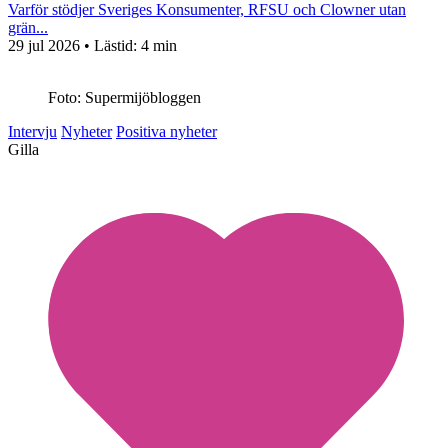
Varför stödjer Sveriges Konsumenter, RFSU och Clowner utan
grän...
29 jul 2026
• Lästid:
4 min
Foto: Supermijöbloggen
Intervju
Nyheter
Positiva nyheter
Gilla