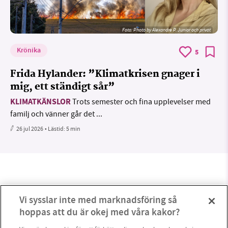
Foto:
Photo by Alexandre P. Junior och privat
Krönika
5
Frida Hylander: ”Klimatkrisen gnager i
mig, ett ständigt sår”
KLIMATKÄNSLOR
Trots semester och fina upplevelser med
familj och vänner går det ...
26 jul 2026
• Lästid:
5 min
Vi sysslar inte med marknadsföring så
hoppas att du är okej med våra kakor?