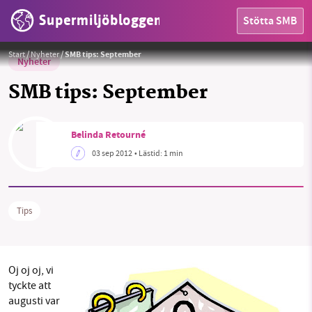
Supermiljöbloggen
Stötta SMB
Start
/
Nyheter
/
SMB tips: September
Nyheter
SMB tips: September
Belinda Retourné
HEM
03 sep 2012
• Lästid:
1 min
OMRÅDEN
MILJÖFAKTA
Tips
OM OSS
Oj oj oj, vi
tyckte att
Sök
Sparade inlägg
Tipsa oss
augusti var