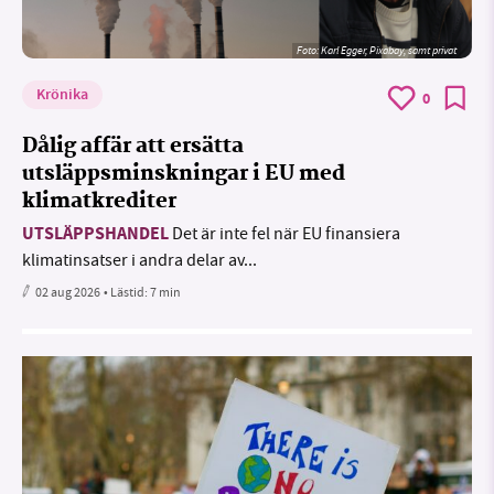
Foto:
Karl Egger, Pixabay, samt privat
Krönika
0
Dålig affär att ersätta
utsläppsminskningar i EU med
klimatkrediter
UTSLÄPPSHANDEL
Det är inte fel när EU finansiera
klimatinsatser i andra delar av...
02 aug 2026
• Lästid:
7 min