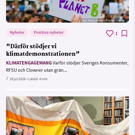
Foto:
Kevin Snyman/Pixabay Licence
Nyheter
Positiva nyheter
1
”Därför stödjer vi
klimatdemonstrationen”
KLIMATENGAGEMANG
Varför stödjer Sveriges Konsumenter,
RFSU och Clowner utan grän...
29 jul 2026
• Lästid:
4 min