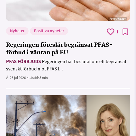
Foto:
Pixabay
Nyheter
Positiva nyheter
1
Regeringen föreslår begränsat PFAS-
förbud i väntan på EU
PFAS FÖRBJUDS
Regeringen har beslutat om ett begränsat
svenskt förbud mot PFAS i...
26 jul 2026
• Lästid:
5 min