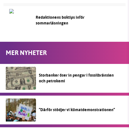
Redaktionens boktips inför
sommarläsningen
MER NYHETER
Storbanker öser in pengar i fossilbränslen
och petrokemi
”Därför stödjer vi klimatdemonstrationen”