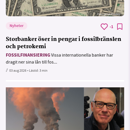
Foto:
geralt/Pixabay
Nyheter
-1
Storbanker öser in pengar i fossilbränslen
och petrokemi
FOSSILFINANSIERING
Vissa internationella banker har
dragit ner sina lån till fos...
03 aug 2026
• Lästid:
3 min