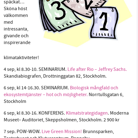
späckat…
Facebook
Instagram
BlueSky
Sköna höst
välkommen
med
SMB kämpar för en hållbar framtid. Sedan
Threads
LinkedIn
intressanta,
starten 2010 har vår ideella redaktion drivit
givande och
miljödebatten framåt genom
inspirerande
nyhetsbevakning och granskningar. Nu vill vi
utveckla vårt arbete – och vi hoppas att du
klimataktiviteter!
vill hjälpa oss.
4 sep, kl 8.30-10. SEMINARIUM.
Life after Rio – Jeffrey Sachs.
Stötta vårt arbete genom att swisha en slant till
Skandiabiografen, Drottninggatan 82, Stockholm.
6 sep, kl 14-16.30. SEMINARIUM.
Biologisk mångfald och
1231368703
ekosystemtjänster – hot och möjligheter.
Norrtullsgatan 6,
Stockholm
Läs vad vi vill göra
6 sep, kl 8.30-16. KONFERENS.
Klimatstrategidagen
. Moderna
Museet– Auditoriet, Skeppsholmen, Stockholm. 2 900 kr
7 sep. POW-WOW.
Live Green Mission!
Brunnsparken,