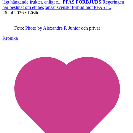
lågt hängande frukter, enligt e...
PFAS FÖRBJUDS
Regeringen
har beslutat om ett begränsat svenskt förbud mot PFAS i...
26 jul 2026
• Lästid:
Foto:
Photo by Alexandre P. Junior och privat
Krönika