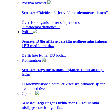
Positiva nyheter
Senaste:
”Därför stödjer vi klimatdemonstrationen”
Över 100 organisationer stödjer den stora
klimatdemonstrationen...
Politik
Senaste:
Dålig affär att ersätta utsläppsminskningar
i EU med klimatk...
Det är inte fel när EU (och...
Konsumtion
Senaste:
Dags för näthandelsjätten Temu att följa
lagen
EU-kommissionen bötfäller kinesiska näthandelsjätten
Temu med över...
Opinion
Senaste:
Regeringens kritik mot EU för sänkta
utsläppskrav klingar fa...