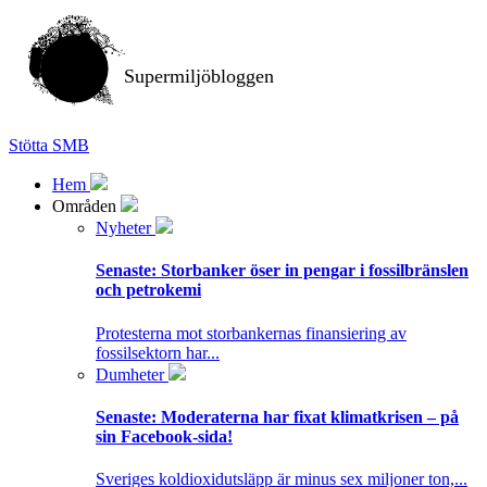
Supermiljöbloggen
Stötta SMB
Hem
Områden
Nyheter
Senaste:
Storbanker öser in pengar i fossilbränslen
och petrokemi
Protesterna mot storbankernas finansiering av
fossilsektorn har...
Dumheter
Senaste:
Moderaterna har fixat klimatkrisen – på
sin Facebook-sida!
Sveriges koldioxidutsläpp är minus sex miljoner ton,...