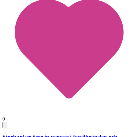
0
Storbanker öser in pengar i fossilbränslen och