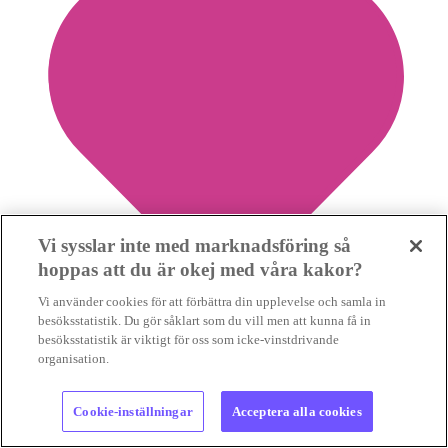
Vi sysslar inte med marknadsföring så
hoppas att du är okej med våra kakor?
Vi använder cookies för att förbättra din upplevelse och samla in
besöksstatistik. Du gör såklart som du vill men att kunna få in
besöksstatistik är viktigt för oss som icke-vinstdrivande
7
organisation.
Cookie-inställningar
Acceptera alla cookies
Ett händelserikt dygn för klimatet väntar i
Stockholm tre veckor före valet