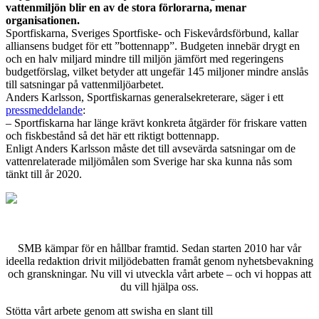
vattenmiljön blir en av de stora förlorarna, menar
organisationen.
Sportfiskarna, Sveriges Sportfiske- och Fiskevårdsförbund, kallar
alliansens budget för ett ”bottennapp”. Budgeten innebär drygt en
och en halv miljard mindre till miljön jämfört med regeringens
budgetförslag, vilket betyder att ungefär 145 miljoner mindre anslås
till satsningar på vattenmiljöarbetet.
Anders Karlsson, Sportfiskarnas generalsekreterare, säger i ett
pressmeddelande
:
– Sportfiskarna har länge krävt konkreta åtgärder för friskare vatten
och fiskbestånd så det här ett riktigt bottennapp.
Enligt Anders Karlsson måste det till avsevärda satsningar om de
vattenrelaterade miljömålen som Sverige har ska kunna nås som
tänkt till år 2020.
SMB kämpar för en hållbar framtid. Sedan starten 2010 har vår
ideella redaktion drivit miljödebatten framåt genom nyhetsbevakning
och granskningar. Nu vill vi utveckla vårt arbete – och vi hoppas att
du vill hjälpa oss.
Stötta vårt arbete genom att swisha en slant till