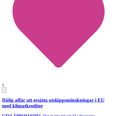
1
Dålig affär att ersätta utsläppsminskningar i EU
med klimatkrediter
UTSLÄPPSHANDEL
Det är inte fel när EU finansiera