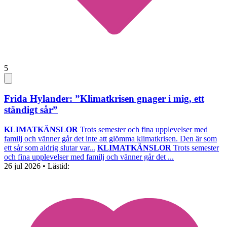
5
Frida Hylander: ”Klimatkrisen gnager i mig, ett
ständigt sår”
KLIMATKÄNSLOR
Trots semester och fina upplevelser med
familj och vänner går det inte att glömma klimatkrisen. Den är som
ett sår som aldrig slutar var...
KLIMATKÄNSLOR
Trots semester
och fina upplevelser med familj och vänner går det ...
26 jul 2026
• Lästid: