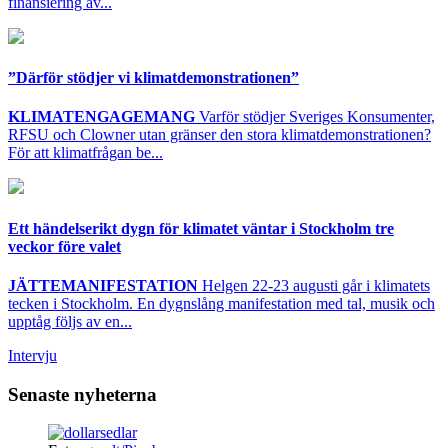
finansiering av...
”Därför stödjer vi klimatdemonstrationen”
KLIMATENGAGEMANG
Varför stödjer Sveriges Konsumenter,
RFSU och Clowner utan gränser den stora klimatdemonstrationen?
För att klimatfrågan be...
Ett händelserikt dygn för klimatet väntar i Stockholm tre
veckor före valet
JÄTTEMANIFESTATION
Helgen 22-23 augusti går i klimatets
tecken i Stockholm. En dygnslång manifestation med tal, musik och
upptåg följs av en...
Intervju
Senaste nyheterna