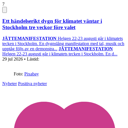
7
Ett händelserikt dygn för klimatet väntar i
Stockholm tre veckor före valet
JÄTTEMANIFESTATION
Helgen 22-23 augusti går i klimatets
tecken i Stockholm. En dygnslång manifestation med tal, musik och
upptåg följs av en demonstra...
JÄTTEMANIFESTATION
Helgen 22-23 augusti går i klimatets tecken i Stockholm. En d...
29 jul 2026
• Lästid:
Foto:
Pixabay
Nyheter
Positiva nyheter