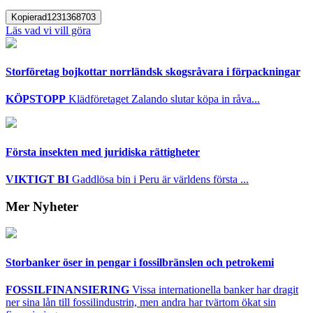
Kopierad
1231368703
Läs vad vi vill göra
Storföretag bojkottar norrländsk skogsråvara i förpackningar
KÖPSTOPP
Klädföretaget Zalando slutar köpa in råva...
Första insekten med juridiska rättigheter
VIKTIGT BI
Gaddlösa bin i Peru är världens första ...
Mer Nyheter
Storbanker öser in pengar i fossilbränslen och petrokemi
FOSSILFINANSIERING
Vissa internationella banker har dragit
ner sina lån till fossilindustrin, men andra har tvärtom ökat sin