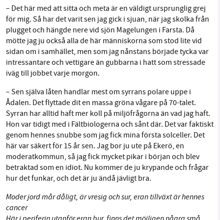
– Det här med att sitta och meta är en väldigt ursprunglig grej
för mig. Så har det varit sen jag gick i sjuan, när jag skolka från
plugget och hängde nere vid sjön Magelungen i Farsta. Då
mötte jag ju också alla de här människorna som stod lite vid
sidan om i samhället, men som jag nånstans började tycka var
intressantare och vettigare än gubbarna i hatt som stressade
iväg till jobbet varje morgon.
– Sen själva låten handlar mest om syrrans polare uppe i
Ådalen. Det flyttade dit en massa gröna vågare på 70-talet.
Syrran har alltid haft mer koll på miljöfrågorna än vad jag haft.
Hon var tidigt med i Fältbiologerna och sånt där. Det var faktiskt
genom hennes snubbe som jag fick mina första solceller. Det
här var säkert för 15 år sen. Jag bor ju ute på Ekerö, en
moderatkommun, så jag fick mycket pikar i början och blev
betraktad som en idiot. Nu kommer de ju krypande och frågar
hur det funkar, och det är ju ändå jävligt bra.
Moder jord mår dåligt, är vresig och sur, eran tillväxt är hennes
cancer
Här i periferin utanför eran bur, finns det möjligen några små