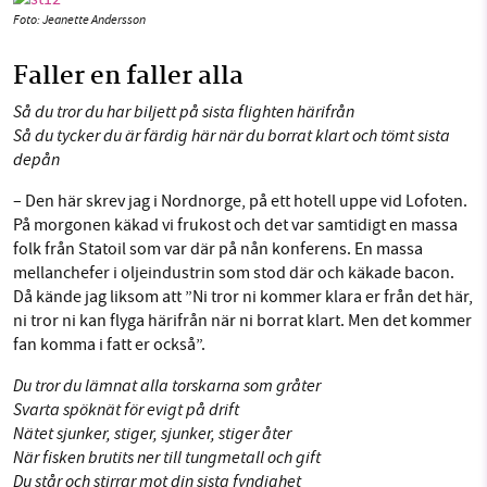
Foto: Jeanette Andersson
Faller en faller alla
Så du tror du har biljett på sista flighten härifrån
Så du tycker du är färdig här när du borrat klart och tömt sista
depån
– Den här skrev jag i Nordnorge, på ett hotell uppe vid Lofoten.
På morgonen käkad vi frukost och det var samtidigt en massa
folk från Statoil som var där på nån konferens. En massa
mellanchefer i oljeindustrin som stod där och käkade bacon.
Då kände jag liksom att ”Ni tror ni kommer klara er från det här,
ni tror ni kan flyga härifrån när ni borrat klart. Men det kommer
fan komma i fatt er också”.
Du tror du lämnat alla torskarna som gråter
Svarta spöknät för evigt på drift
Nätet sjunker, stiger, sjunker, stiger åter
När fisken brutits ner till tungmetall och gift
Du står och stirrar mot din sista fyndighet