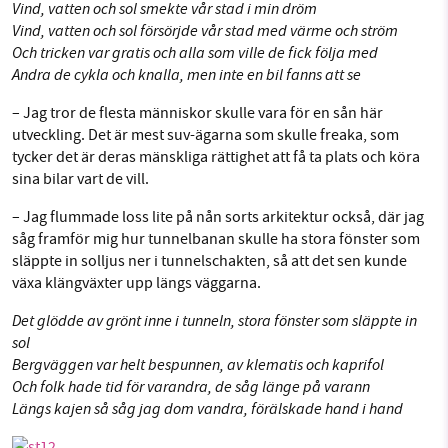
Vind, vatten och sol smekte vår stad i min dröm
Vind, vatten och sol försörjde vår stad med värme och ström
Och tricken var gratis och alla som ville de fick följa med
Andra de cykla och knalla, men inte en bil fanns att se
– Jag tror de flesta människor skulle vara för en sån här
utveckling. Det är mest suv-ägarna som skulle freaka, som
tycker det är deras mänskliga rättighet att få ta plats och köra
sina bilar vart de vill.
– Jag flummade loss lite på nån sorts arkitektur också, där jag
såg framför mig hur tunnelbanan skulle ha stora fönster som
släppte in solljus ner i tunnelschakten, så att det sen kunde
växa klängväxter upp längs väggarna.
Det glödde av grönt inne i tunneln, stora fönster som släppte in
sol
Bergväggen var helt bespunnen, av klematis och kaprifol
Och folk hade tid för varandra, de såg länge på varann
Längs kajen så såg jag dom vandr
a, förälskade hand i hand