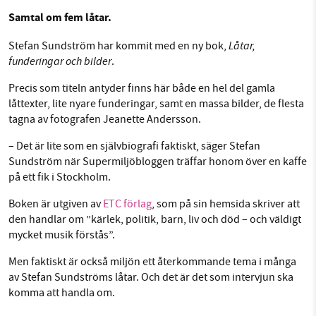
Samtal om fem låtar.
Låtar,
Stefan Sundström har kommit med en ny bok,
Sök
Sparade inlägg
Tipsa oss
SMB kämpar för en hållbar framtid. Sedan
funderingar och bilder
.
starten 2010 har vår ideella redaktion drivit
Precis som titeln antyder finns här både en hel del gamla
miljödebatten framåt genom
Facebook
Instagram
BlueSky
låttexter, lite nyare funderingar, samt en massa bilder, de flesta
nyhetsbevakning och granskningar. Nu vill vi
tagna av fotografen Jeanette Andersson.
utveckla vårt arbete – och vi hoppas att du
Threads
LinkedIn
vill hjälpa oss.
– Det är lite som en självbiografi faktiskt, säger Stefan
Sundström när Supermiljöbloggen träffar honom över en kaffe
Stötta vårt arbete genom att swisha en slant till
på ett fik i Stockholm.
Boken är utgiven av
ETC förlag
, som på sin hemsida skriver att
1231368703
den handlar om ”kärlek, politik, barn, liv och död – och väldigt
mycket musik förstås”.
Läs vad vi vill göra
Men faktiskt är också miljön ett återkommande tema i många
av Stefan Sundströms låtar. Och det är det som intervjun ska
komma att handla om.