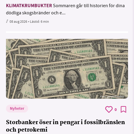
KLIMATKRUMBUKTER
Sommaren går till historien för dina
dödliga skogsbränder och e...
08 aug 2026
• Lästid:
6 min
Foto:
geralt/Pixabay
Nyheter
0
Storbanker öser in pengar i fossilbränslen
och petrokemi