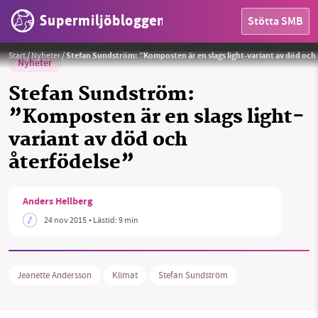
Supermiljöbloggen
Stötta SMB
Foto: Jeanette Andersson
Start
/
Nyheter
/
Stefan Sundström: ”Komposten är en slags light-variant av död och
Nyheter
Stefan Sundström:
”Komposten är en slags light-
variant av död och
återfödelse”
Anders Hellberg
HEM
24 nov 2015
• Lästid:
9 min
OMRÅDEN
Jeanette Andersson
Klimat
Stefan Sundström
MILJÖFAKTA
OM OSS