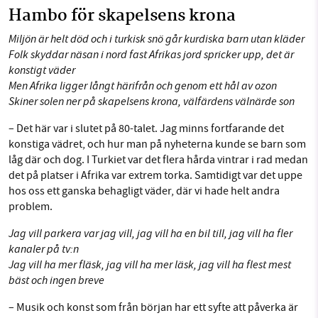
Hambo för skapelsens krona
Miljön är helt död och i turkisk snö går kurdiska barn utan kläder
Folk skyddar näsan i nord fast Afrikas jord spricker upp, det är
konstigt väder
Men Afrika ligger långt härifrån och genom ett hål av ozon
Skiner solen ner på skapelsens krona, välfärdens välnärde son
– Det här var i slutet på 80-talet. Jag minns fortfarande det
konstiga vädret, och hur man på nyheterna kunde se barn som
låg där och dog. I Turkiet var det flera hårda vintrar i rad medan
det på platser i Afrika var extrem torka. Samtidigt var det uppe
hos oss ett ganska behagligt väder, där vi hade helt andra
problem.
Jag vill parkera var jag vill, jag vill ha en bil till, jag vill ha fler
kanaler på tv:n
Jag vill ha mer fläsk, jag vill ha mer läsk, jag vill ha flest mest
bäst och ingen breve
– Musik och konst som från början har ett syfte att påverka är