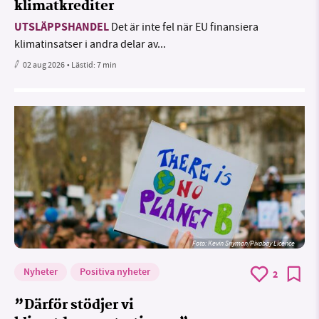
klimatkrediter
UTSLÄPPSHANDEL
Det är inte fel när EU finansiera
klimatinsatser i andra delar av...
02 aug 2026
• Lästid:
7 min
Foto:
Kevin Snyman/Pixabay Licence
Nyheter
Positiva nyheter
2
”Därför stödjer vi