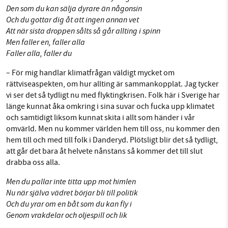
Den som du kan sälja dyrare än någonsin
Och du gottar dig åt att ingen annan vet
Att när sista droppen sålts så går allting i spinn
Men faller en, faller alla
Faller alla, faller du
– För mig handlar klimatfrågan väldigt mycket om
rättviseaspekten, om hur allting är sammankopplat. Jag tycker
vi ser det så tydligt nu med flyktingkrisen. Folk här i Sverige har
länge kunnat åka omkring i sina suvar och fucka upp klimatet
och samtidigt liksom kunnat skita i allt som händer i vår
omvärld. Men nu kommer världen hem till oss, nu kommer den
hem till och med till folk i Danderyd. Plötsligt blir det så tydligt,
att går det bara åt helvete nånstans så kommer det till slut
drabba oss alla.
Men du pallar inte titta upp mot himlen
Nu när själva vädret börjar bli till politik
Och du yrar om en båt som du kan fly i
Genom vrakdelar och oljespill och lik