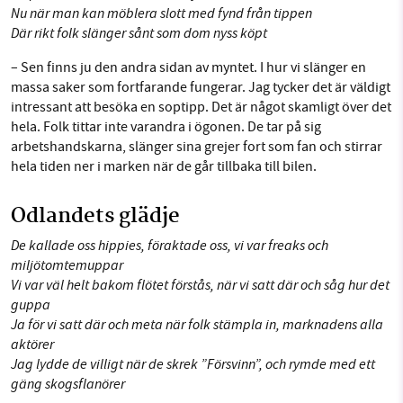
Nu när man kan möblera slott med fynd från tippen
Där rikt folk slänger sånt som dom nyss köpt
– Sen finns ju den andra sidan av myntet. I hur vi slänger en
massa saker som fortfarande fungerar. Jag tycker det är väldigt
intressant att besöka en soptipp. Det är något skamligt över det
hela. Folk tittar inte varandra i ögonen. De tar på sig
arbetshandskarna, slänger sina grejer fort som fan och stirrar
hela tiden ner i marken när de går tillbaka till bilen.
Odlandets glädje
De kallade oss hippies, föraktade oss, vi var freaks och
miljötomtemuppar
Vi var väl helt bakom flötet förstås, när vi satt där och såg hur det
guppa
Ja för vi satt där och meta när folk stämpla in, marknadens alla
aktörer
Jag lydde de villigt när de skrek ”Försvinn”, och rymde med ett
gäng skogsflanörer