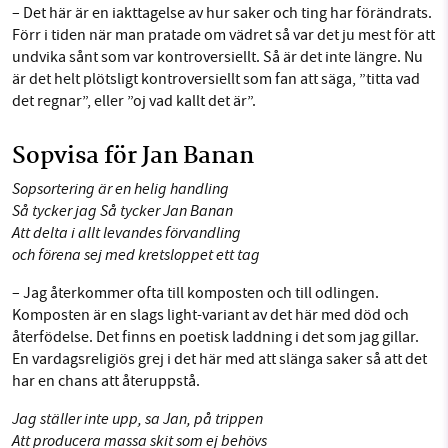
– Det här är en iakttagelse av hur saker och ting har förändrats.
Förr i tiden när man pratade om vädret så var det ju mest för att
undvika sånt som var kontroversiellt. Så är det inte längre. Nu
är det helt plötsligt kontroversiellt som fan att säga, ”titta vad
det regnar”, eller ”oj vad kallt det är”.
Sopvisa för Jan Banan
Sopsortering är en helig handling
Så tycker jag Så tycker Jan Banan
Att delta i allt levandes förvandling
och förena sej med kretsloppet ett tag
– Jag återkommer ofta till komposten och till odlingen.
Komposten är en slags light-variant av det här med död och
återfödelse. Det finns en poetisk laddning i det som jag gillar.
En vardagsreligiös grej i det här med att slänga saker så att det
har en chans att återuppstå.
Jag ställer inte upp, sa Jan, på trippen
Att producera massa skit som ej behövs