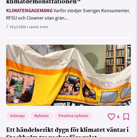
klimatdemonstrationen”
KLIMATENGAGEMANG
Varför stödjer Sveriges Konsumenter,
RFSU och Clowner utan grän...
29 jul 2026
• Lästid:
4 min
Foto: Supermijöbloggen
Intervju
Nyheter
Positiva nyheter
8
Ett händelserikt dygn för klimatet väntar i