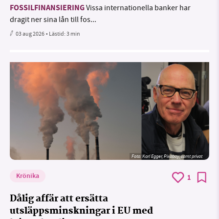
FOSSILFINANSIERING
Vissa internationella banker har
dragit ner sina lån till fos...
03 aug 2026
• Lästid:
3 min
Foto:
Karl Egger, Pixabay, samt privat
Krönika
1
Dålig affär att ersätta
utsläppsminskningar i EU med