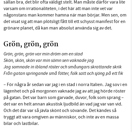
sällan bra, det blir ofta väldigt stelt. Man måste därför vara lite
varsam om irrationaliteten, i det här att man inte vet var
någonstans man kommer hamna när man börjar. Men sen, om
det visat sig att man plötsligt fått till ett schysst manifest för en
grönare planet, då kan man absolut använda sig av det.
Grön, grön, grön
Grön, grön, grön var min dröm om en stad
Skön, skön, skön var min sömn sen vaknade jag
Jag somnade in ibland röster och småungars skrattande skrik
Från gatan springande små fötter, folk satt och sjöng på ett fik
– För några år sedan var jag i en stad i norra Italien. Jag sov i en
lägenhet och på morgonen vaknade jag av att jag hörde röster
på gatan. Det var barn som garvade, duvor, folk som sprang –
det var en helt annan akustisk ljudbild än vad jag var van vid.
Och det där var så jävla skönt och sövande. Det kändes så
tryggt att vara omgiven av människor, och inte av en massa
bilar och lastbilar.