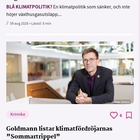
BLÅ KLIMATPOLITIK?
En klimatpolitik som sänker, och inte
höjer växthusgasutsläpp...
09 aug 2026
• Lästid:
5 min
Foto: Sweco
Krönika
6
Goldmann listar klimatfördröjarnas
”Sommartrippel”