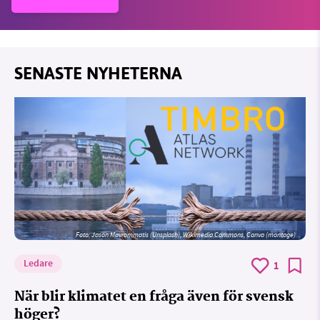
SENASTE NYHETERNA
Foto: Jason Mavrommatis (Unsplash), Wikimedia Commons, Canva (montage)
Ledare
1
När blir klimatet en fråga även för svensk
höger?