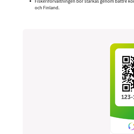
Fiskeriförvaltningen bör stärkas genom bättre ko
och Finland.