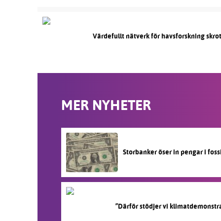
Värdefullt nätverk för havsforskning skr
MER NYHETER
Storbanker öser in pengar i fos
”Därför stödjer vi klimatdemonstr