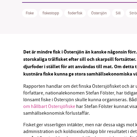
Fiske
fiskestopp
foderfisk
Östersjön
Sill
Str
SM
Det är mindre fisk i Östersjön än kanske någonsin förr
nyhe
storskaliga trålfisket efter sill och skarpsill fortsätte
djurfoder i stället för att användas till mat. Om detta 
kustnära fiske kunna ge stora samhällsekonomiska vär
Rapporten handlar om det finska Östersjöfisket och är 
författare, nationalekonomen Stefan Fölster, har tidigare
lönsamt fiske i Östersjön skulle kunna organiseras. Bå
om hållbart Östersjöfiske
har Stefan Fölster kunnat visa 
samhällsekonomisk förlustaffär.
Fisket ger visserligen intäkter, men när dessa vägs mot 
administration och koldioxidutsläpp blir resultatet i de