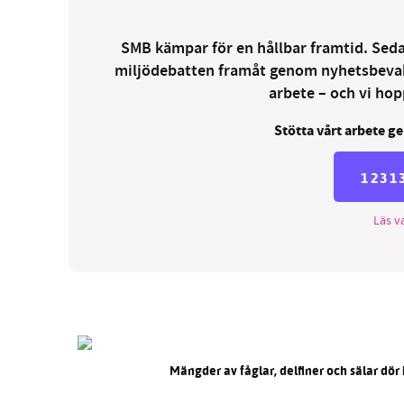
SMB kämpar för en hållbar framtid. Sedan
miljödebatten framåt genom nyhetsbevakni
arbete – och vi hopp
Stötta vårt arbete ge
1231
Läs va
Mängder av fåglar, delfiner och sälar dör i