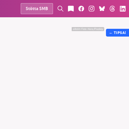
Stötta SMB
sillstim
Foto:
Hans/Pixabay
←
TIPSA!