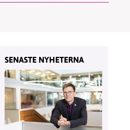
vår
ete –
SENASTE NYHETERNA