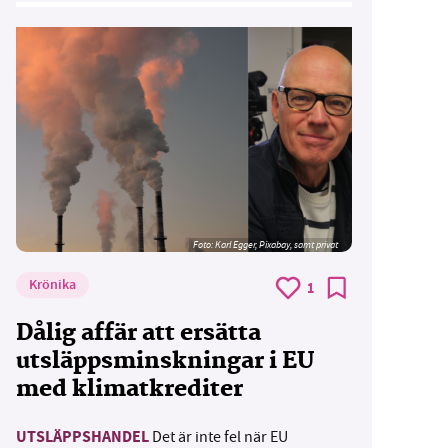
Foto:
Karl Egger, Pixabay, samt privat
Krönika
1
Dålig affär att ersätta
utsläppsminskningar i EU
med klimatkrediter
UTSLÄPPSHANDEL
Det är inte fel när EU