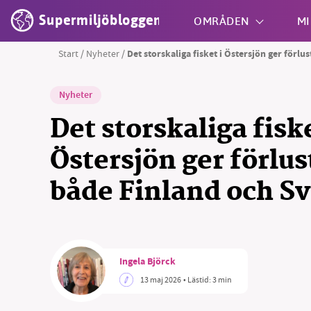
Supermiljöbloggen
OMRÅDEN
MI
Start
/
Nyheter
/
Det storskaliga fisket i Östersjön ger förlu
Shift + S
Nyheter
Det storskaliga fiske
Östersjön ger förlus
både Finland och Sv
Ingela Björck
13 maj 2026
• Lästid:
3 min