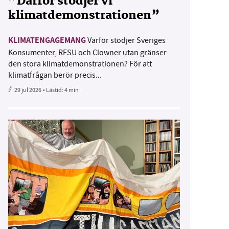
”Därför stödjer vi
klimatdemonstrationen”
KLIMATENGAGEMANG
Varför stödjer Sveriges
Konsumenter, RFSU och Clowner utan gränser
den stora klimatdemonstrationen? För att
klimatfrågan berör precis...
29 jul 2026
• Lästid:
4 min