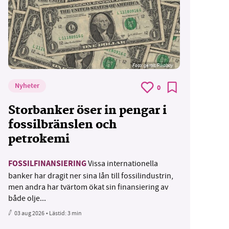
Foto:
geralt/Pixabay
Nyheter
0
Storbanker öser in pengar i
fossilbränslen och
petrokemi
FOSSILFINANSIERING
Vissa internationella
banker har dragit ner sina lån till fossilindustrin,
men andra har tvärtom ökat sin finansiering av
både olje...
03 aug 2026
• Lästid:
3 min