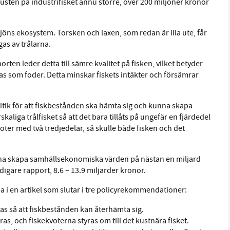
usten på industrifisket ännu större, över 200 miljoner kronor
sjöns ekosystem. Torsken och laxen, som redan är illa ute, får
gas av trålarna.
rten leder detta till sämre kvalitet på fisken, vilket betyder
as som foder. Detta minskar fiskets intäkter och försämrar
litik för att fiskbestånden ska hämta sig och kunna skapa
liga trålfisket så att det bara tillåts på ungefär en fjärdedel
voter med två tredjedelar, så skulle både fisken och det
unna skapa samhällsekonomiska värden på nästan en miljard
idigare rapport, 8.6 – 13.9 miljarder kronor.
a i en artikel som slutar i tre policyrekommendationer:
sas så att fiskbestånden kan återhämta sig.
, och fiskekvoterna styras om till det kustnära fisket.