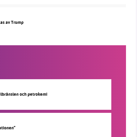
otas av Trump
silbränslen och petrokemi
ationen”