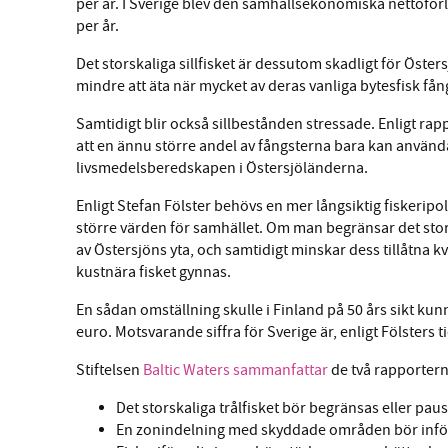
per år. I Sverige blev den samhällsekonomiska nettoförl
per år.
Det storskaliga sillfisket är dessutom skadligt för Öster
mindre att äta när mycket av deras vanliga bytesfisk fån
Samtidigt blir också sillbestånden stressade. Enligt rappo
att en ännu större andel av fångsterna bara kan använd
livsmedelsberedskapen i Östersjöländerna.
Enligt Stefan Fölster behövs en mer långsiktig fiskeripo
större värden för samhället. Om man begränsar det storska
av Östersjöns yta, och samtidigt minskar dess tillåtna k
kustnära fisket gynnas.
En sådan omställning skulle i Finland på 50 års sikt k
euro. Motsvarande siffra för Sverige är, enligt Fölsters t
Stiftelsen
Baltic Waters sammanfattar
de två rapportern
Det storskaliga trålfisket bör begränsas eller pau
En zonindelning med skyddade områden bör införas