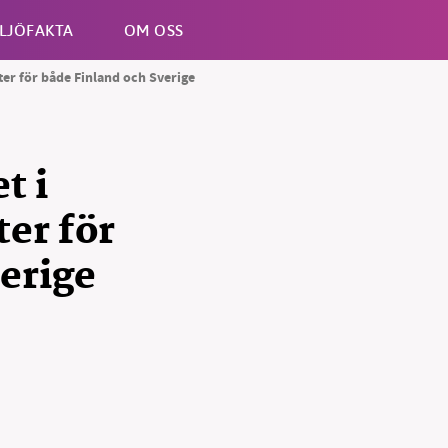
LJÖFAKTA
OM OSS
ster för både Finland och Sverige
Esc
t i
ter för
erige