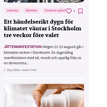
Foto: Supermijöbloggen
Intervju
Nyheter
Positiva nyheter
7
Ett händelserikt dygn för
klimatet väntar i Stockholm
tre veckor före valet
JÄTTEMANIFESTATION
Helgen 22-23 augusti går i
klimatets tecken i Stockholm. En dygnslång
manifestation med tal, musik och upptåg följs av
en demonstra...
29 jul 2026
• Lästid:
6 min