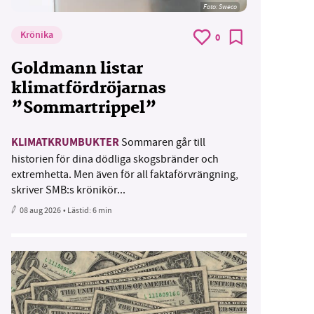
Foto: Sweco
Krönika
0
Goldmann listar
klimatfördröjarnas
”Sommartrippel”
KLIMATKRUMBUKTER
Sommaren går till
historien för dina dödliga skogsbränder och
extremhetta. Men även för all faktaförvrängning,
skriver SMB:s krönikör...
08 aug 2026
• Lästid:
6 min