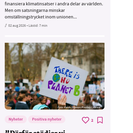
finansiera klimatinsatser i andra delar av världen.
Men om satsningarna minskar
omställningstrycket inom unionen...
02 aug 2026
• Lästid:
7 min
Foto:
Kevin Snyman/Pixabay Licence
Nyheter
Positiva nyheter
2