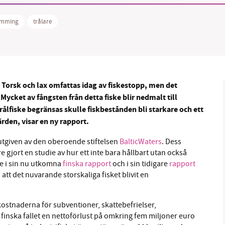
ömming
trålare
B kämpar för en hållbar framtid. Sedan starten 2010 har 
ideella redaktion drivit miljödebatten framåt genom
. Torsk och lax omfattas idag av fiskestopp, men det
tsbevakning och granskningar. Nu vill vi utveckla vårt arb
r. Mycket av fångsten från detta fiske blir nedmalt till
och vi hoppas att du vill hjälpa oss.
trålfiske begränsas skulle fiskbestånden bli starkare och ett
den, visar en ny rapport.
Stötta vårt arbete genom att swisha en slant till
utgiven av den oberoende stiftelsen
BalticWaters
. Dess
1231368703
 gjort en studie av hur ett inte bara hållbart utan också
de i sin nu utkomna
finska rapport
och i sin tidigare
rapport
Läs vad vi vill göra
att det nuvarande storskaliga fisket blivit en
kostnaderna för subventioner, skattebefrielser,
t finska fallet en nettoförlust på omkring fem miljoner euro