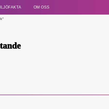
ILJÖFAKTA
OM OSS
rk”
Esc
ytande