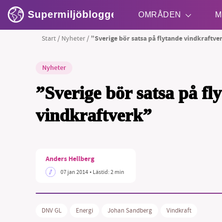
Supermiljöbloggen
OMRÅDEN
M
Start
/
Nyheter
/
”Sverige bör satsa på flytande vindkraftve
Shift + S
Nyheter
”Sverige bör satsa på fl
vindkraftverk”
Anders Hellberg
07 jan 2014
• Lästid:
2 min
DNV GL
Energi
Johan Sandberg
Vindkraft