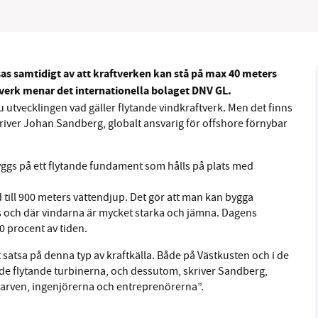
as samtidigt av att kraftverken kan stå på max 40 meters
B kämpar för en hållbar framtid. Sedan starten 2010 har 
verk menar det internationella bolaget DNV GL.
ideella redaktion drivit miljödebatten framåt genom
u utvecklingen vad gäller flytande vindkraftverk. Men det finns
river Johan Sandberg, globalt ansvarig för offshore förnybar
tsbevakning och granskningar. Nu vill vi utveckla vårt arb
och vi hoppas att du vill hjälpa oss.
ggs på ett flytande fundament som hålls på plats med
Stötta vårt arbete genom att swisha en slant till
ed till 900 meters vattendjup. Det gör att man kan bygga
1231368703
s och där vindarna är mycket starka och jämna. Dagens
50 procent av tiden.
Läs vad vi vill göra
 satsa på denna typ av kraftkälla. Både på Västkusten och i de
a de flytande turbinerna, och dessutom, skriver Sandberg,
, varven, ingenjörerna och entreprenörerna”.