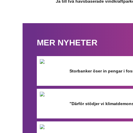
Ja till två havsbaserade vindkraftparker
MER NYHETER
Storbanker öser in pengar i fo
”Därför stödjer vi klimatdemon