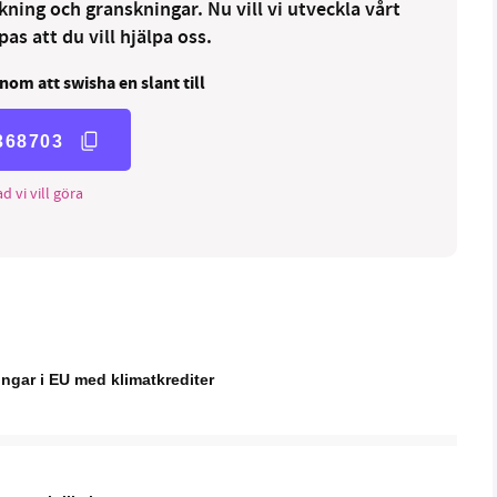
ng och granskningar. Nu vill vi utveckla vårt
as att du vill hjälpa oss.
nom att swisha en slant till
368703
d vi vill göra
ingar i EU med klimatkrediter