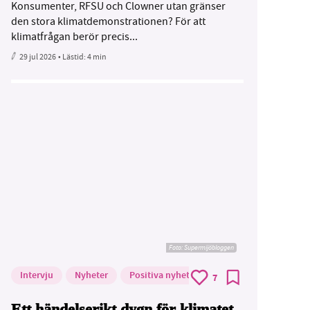
Konsumenter, RFSU och Clowner utan gränser
den stora klimatdemonstrationen? För att
klimatfrågan berör precis...
29 jul 2026
• Lästid:
4 min
Foto: Supermijöbloggen
Intervju
Nyheter
Positiva nyheter
7
Ett händelserikt dygn för klimatet