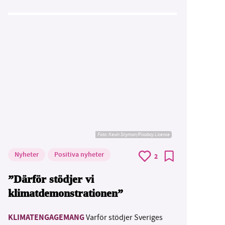
Foto:
Kevin Snyman/Pixabay Licence
Nyheter
Positiva nyheter
2
”Därför stödjer vi
klimatdemonstrationen”
KLIMATENGAGEMANG
Varför stödjer Sveriges