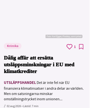
Foto:
Karl Egger, Pixabay, samt privat
Krönika
1
Dålig affär att ersätta
utsläppsminskningar i EU med
klimatkrediter
UTSLÄPPSHANDEL
Det är inte fel när EU
finansiera klimatinsatser i andra delar av världen.
Men om satsningarna minskar
omställningstrycket inom unionen...
02 aug 2026
• Lästid:
7 min