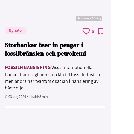
Foto:
geralt/Pixabay
Nyheter
0
Storbanker öser in pengar i
fossilbränslen och petrokemi
FOSSILFINANSIERING
Vissa internationella
banker har dragit ner sina lån till fossilindustrin,
men andra har tvärtom ökat sin finansiering av
både olje...
03 aug 2026
• Lästid:
3 min