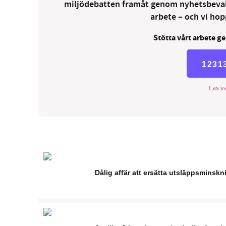
miljödebatten framåt genom nyhetsbevakni
arbete – och vi hopp
Stötta vårt arbete ge
1231
Läs va
Dålig affär att ersätta utsläppsminskn