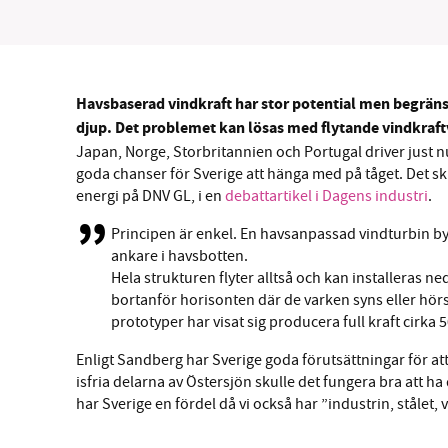
Havsbaserad vindkraft har stor potential men begräns
SM
djup. Det problemet kan lösas med flytande vindkraft
Japan, Norge, Storbritannien och Portugal driver just n
goda chanser för Sverige att hänga med på tåget. Det sk
nyhe
energi på DNV GL, i en
debattartikel i Dagens industri
.
Principen är enkel. En havsanpassad vindturbin by
ankare i havsbotten.
Hela strukturen flyter alltså och kan installeras n
bortanför horisonten där de varken syns eller hör
prototyper har visat sig producera full kraft cirka 
Enligt Sandberg har Sverige goda förutsättningar för att
isfria delarna av Östersjön skulle det fungera bra att h
har Sverige en fördel då vi också har ”industrin, stålet