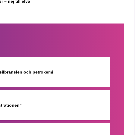
 – nej till elva
ssilbränslen och petrokemi
strationen”