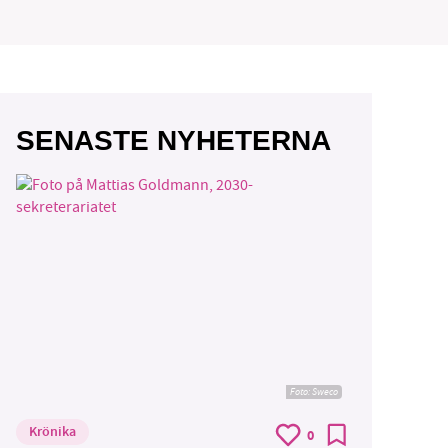
vår
SENASTE NYHETERNA
ete –
Foto: Sweco
Krönika
0