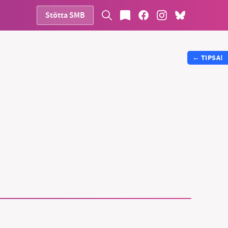
Stötta SMB
←
TIPSA!