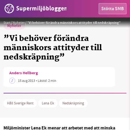
Supermiljöbloggen
Stötta SMB
Start
/
Nyheter
/
”Vi behöver förändra människors attityder till nedskräpning”
Nyheter
”Vi behöver förändra
människors attityder till
nedskräpning”
HEM
OMRÅDEN
Anders Hellberg
15 aug 2013
• Lästid:
2 min
MILJÖFAKTA
OM OSS
Håll Sverige Rent
Lena Ek
Nedskräpning
Sök
Sparade inlägg
Tipsa oss
Miljöminister Lena Ek menar att arbetet med att minska