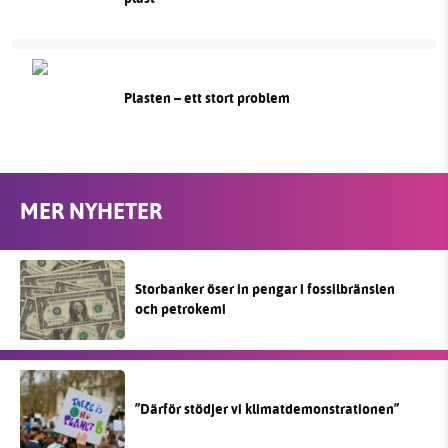
Plasten – ett stort problem
MER NYHETER
Storbanker öser in pengar i fossilbränslen
och petrokemi
”Därför stödjer vi klimatdemonstrationen”