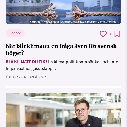
Foto: Jason Mavrommatis (Unsplash), Wikimedia Commons, Canva (montage)
Ledare
0
När blir klimatet en fråga även för svensk
höger?
BLÅ KLIMATPOLITIK?
En klimatpolitik som sänker, och inte
höjer växthusgasutsläpp...
09 aug 2026
• Lästid:
5 min