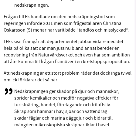
nedskräpningen.
Frågan till Ek handlade om den nedskräpningsbot som
regeringen införde 2011 men som frågeställaren Christina
Oskarsson (S) menar har varit både ”tandlös och misslyckad”.
I Eks svar framgår att departementet jobbar vidare med det
hela på olika sätt där man just nu bland annat bereder en
redovisning från Naturvårdsverket och även har som ambition
att återkomma till frågan framöver i en kretsloppsproposition.
Att nedskräpning är ett stort problem råder det dock inga tvivel
om. Ek förklarar det så här:
Nedskräpningen ger skador på djur och människor,
sprider kemikalier och medför negativa effekter för
turistnäring, handel, företagande och friluftsliv.
Skräp som hamnar i hav, sjöar och vattendrag
skadar fåglar och marina däggdjur och bidrar till
mängden mikroskopiska skräppartiklar i havet.