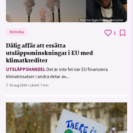
Foto:
Karl Egger, Pixabay, samt privat
Krönika
1
Dålig affär att ersätta
utsläppsminskningar i EU med
klimatkrediter
UTSLÄPPSHANDEL
Det är inte fel när EU finansiera
klimatinsatser i andra delar av...
02 aug 2026
• Lästid:
7 min