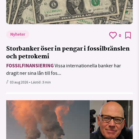
Foto:
geralt/Pixabay
Nyheter
0
Storbanker öser in pengar i fossilbränslen
och petrokemi
FOSSILFINANSIERING
Vissa internationella banker har
dragit ner sina lån till fos...
03 aug 2026
• Lästid:
3 min