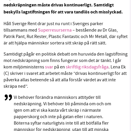
nedskräpningen måste drivas kontinuerligt. Samtidigt
Facebook
Instagram
BlueSky
beskylls lagstiftningen för att vara tandlös och misslyckad.
SMB kämpar för en hållbar framtid. Sedan
Håll Sverige Rent drar just nu runt i Sveriges parker
Threads
LinkedIn
tillsammans med
Superresurserna
– bestående av Dr Glas,
starten 2010 har vår ideella redaktion drivit
Patrik Pant, Rut Rester, Plastic Fantastic och Mr Metall, där syftet
miljödebatten framåt genom
är att hjälpa människor sortera sitt skräp på rätt sätt.
nyhetsbevakning och granskningar. Nu vill vi
utveckla vårt arbete – och vi hoppas att du
Samtidigt pågår en politisk debatt om huruvida den lagstiftning
vill hjälpa oss.
mot nedskräpning som finns fungerar som det är tänkt. I går
kom miljöministerns
svar
på en
skriftlig riksdagsfråga
. Lena Ek
Stötta vårt arbete genom att swisha en slant till
(C) skriver i svaret att arbetet måste ”drivas kontinuerligt för att
påverka allas beteende så att alla förstår värdet av att inte
skräpa ned”.
1231368703
Vi behöver förändra människors attityder till
Läs vad vi vill göra
nedskräpning. Vi behöver bli påminda om och om
igen om att vi ska kasta vårt skräp i närmaste
papperskorg och inte på gatan eller i naturen.
Böterna syftar naturligtvis inte till att bötfälla fler
människor för nedskräpning, utan till att minska