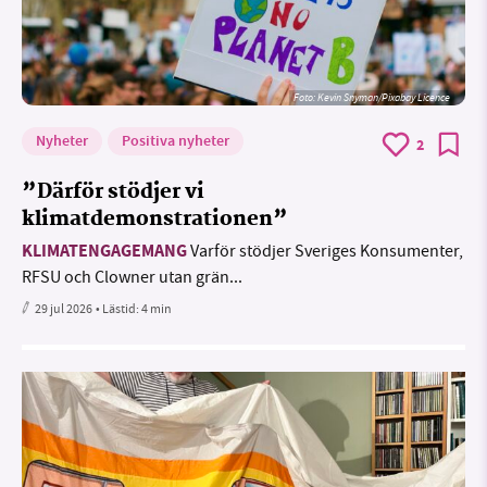
Foto:
Kevin Snyman/Pixabay Licence
Nyheter
Positiva nyheter
2
”Därför stödjer vi
klimatdemonstrationen”
KLIMATENGAGEMANG
Varför stödjer Sveriges Konsumenter,
RFSU och Clowner utan grän...
29 jul 2026
• Lästid:
4 min