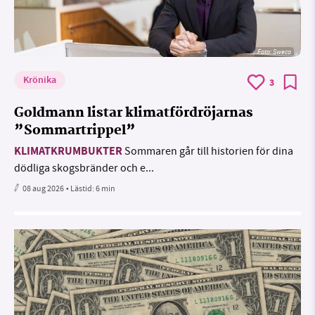
Foto: Sweco
Krönika
3
Goldmann listar klimatfördröjarnas
”Sommartrippel”
KLIMATKRUMBUKTER
Sommaren går till historien för dina
dödliga skogsbränder och e...
08 aug 2026
• Lästid:
6 min