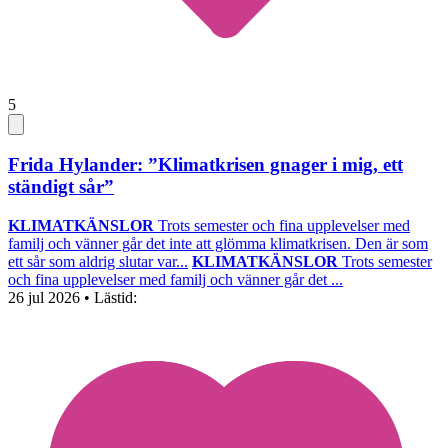
5
Frida Hylander: ”Klimatkrisen gnager i mig, ett
ständigt sår”
KLIMATKÄNSLOR
Trots semester och fina upplevelser med
familj och vänner går det inte att glömma klimatkrisen. Den är som
ett sår som aldrig slutar var...
KLIMATKÄNSLOR
Trots semester
och fina upplevelser med familj och vänner går det ...
26 jul 2026
• Lästid: