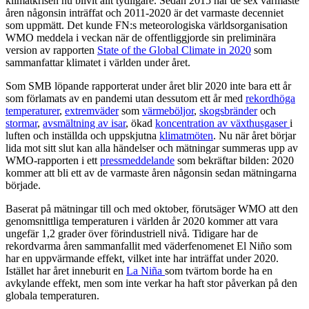
klimatkrisen nu blivit allt tydligare. Sedan 2015 har de sex varmaste
åren någonsin inträffat och 2011-2020 är det varmaste decenniet
som uppmätt. Det kunde FN:s meteorologiska världsorganisation
WMO meddela i veckan när de offentliggjorde sin preliminära
version av rapporten
State of the Global Climate in 2020
som
sammanfattar klimatet i världen under året.
Som SMB löpande rapporterat under året blir 2020 inte bara ett år
som förlamats av en pandemi utan dessutom ett år med
rekordhöga
temperaturer
,
extremväder
som
värmeböljor
,
skogsbränder
och
stormar
,
avsmältning av isar
, ökad
koncentration av växthusgaser
i
luften och inställda och uppskjutna
klimatmöten
. Nu när året börjar
lida mot sitt slut kan alla händelser och mätningar summeras upp av
WMO-rapporten i ett
pressmeddelande
som bekräftar bilden: 2020
kommer att bli ett av de varmaste åren någonsin sedan mätningarna
började.
Baserat på mätningar till och med oktober, förutsäger WMO att den
genomsnittliga temperaturen i världen år 2020 kommer att vara
ungefär 1,2 grader över förindustriell nivå. Tidigare har de
rekordvarma åren sammanfallit med väderfenomenet El Niño som
har en uppvärmande effekt, vilket inte har inträffat under 2020.
Istället har året inneburit en
La Niña
som tvärtom borde ha en
avkylande effekt, men som inte verkar ha haft stor påverkan på den
globala temperaturen.