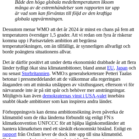
Både den höga globala medeltemperaturen liksom
många av de extremhändelser som rapporten tar upp
är vad som kan förväntas till följd av den kraftiga
globala uppvärmningen.
Dessutom menar WMO att det år 2024 är minst en chans på fem att
temperaturen överstiger 1,5 grader. Att vi redan om fyra år riskerar
komma upp i Parisavtalets ambition att begränsa
temperaturökningen, om än tillfälligt, är synnerligen allvarligt och
borde poängtera situationens allvar.
Det är därför positivt att under detta ekonomiskt drabbade år att flera
länder tydligt ökat sina klimatambitioner, bland annat
EU
,
Japan
och
nu senast
Storbritannien
. WMO:s generalsekreterare Petteri Taalas
betonar i pressmeddelandet att de välkomnar alla regeringars
åtaganden om att minska utsläppen av växthusgaser, eftersom vi för
närvarande inte är på rätt spår och behöver mer ansträngningar.
Möjligtvis kan även
demokraternas vinst i USA-valet
innebära
snabbt ökade ambitioner som kan inspirera andra länder.
Förhoppningsvis kan denna ambitionsökning även påverka de
klimatstöd som de rika länderna förbundit sig enligt FN:s
klimatkonvention UNFCCC för att hjälpa låginkomstländer att
hantera klimatkrisen med ett särskilt ekonomiskt bistånd. Enligt en
rapport
från Oxfam lever de dock inte upp till sina klimatstöd.