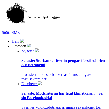
Supermiljöbloggen
Stötta SMB
Hem
Områden
Nyheter
Senaste:
Storbanker öser in pengar i fossilbränslen
och petrokemi
Protesterna mot storbankernas finansiering av
fossilsektorn har...
Dumheter
Senaste:
Moderaterna har fixat klimatkrisen – på
sin Facebook-sida!
Sveriges koldioxidutsläpp är minus sex miljoner ton,...