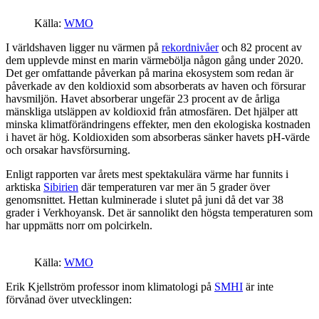
Källa:
WMO
I världshaven ligger nu värmen på
rekordnivåer
och 82 procent av
dem upplevde minst en marin värmebölja någon gång under 2020.
Det ger omfattande påverkan på marina ekosystem som redan är
påverkade av den koldioxid som absorberats av haven och försurar
havsmiljön. Havet absorberar ungefär 23 procent av de årliga
mänskliga utsläppen av koldioxid från atmosfären. Det hjälper att
minska klimatförändringens effekter, men den ekologiska kostnaden
i havet är hög. Koldioxiden som absorberas sänker havets pH-värde
och orsakar havsförsurning.
Enligt rapporten var årets mest spektakulära värme har funnits i
arktiska
Sibirien
där temperaturen var mer än 5 grader över
genomsnittet. Hettan kulminerade i slutet på juni då det var 38
grader i Verkhoyansk. Det är sannolikt den högsta temperaturen som
har uppmätts norr om polcirkeln.
Källa:
WMO
Erik Kjellström professor inom klimatologi på
SMHI
är inte
förvånad över utvecklingen: