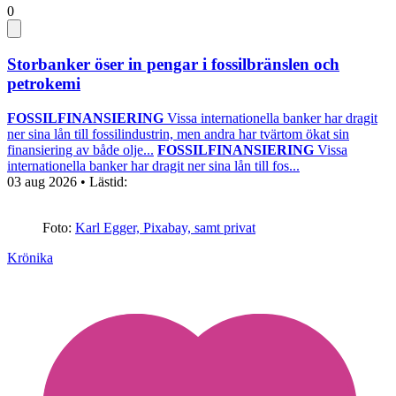
0
Storbanker öser in pengar i fossilbränslen och
petrokemi
FOSSILFINANSIERING
Vissa internationella banker har dragit
ner sina lån till fossilindustrin, men andra har tvärtom ökat sin
finansiering av både olje...
FOSSILFINANSIERING
Vissa
internationella banker har dragit ner sina lån till fos...
03 aug 2026
• Lästid:
Foto:
Karl Egger, Pixabay, samt privat
Krönika