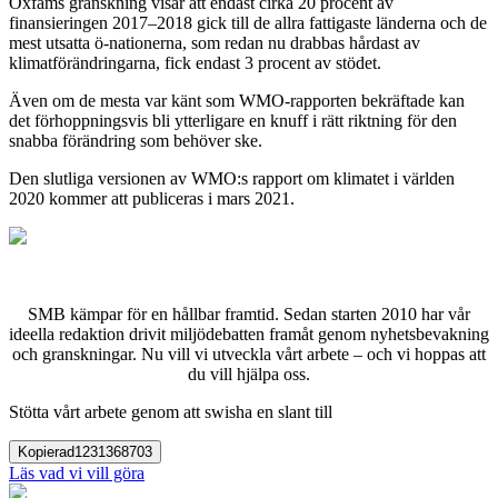
Oxfams granskning visar att endast cirka 20 procent av
finansieringen 2017–2018 gick till de allra fattigaste länderna och de
mest utsatta ö-nationerna, som redan nu drabbas hårdast av
klimatförändringarna, fick endast 3 procent av stödet.
Även om de mesta var känt som WMO-rapporten bekräftade kan
det förhoppningsvis bli ytterligare en knuff i rätt riktning för den
snabba förändring som behöver ske.
Den slutliga versionen av WMO:s rapport om klimatet i världen
2020 kommer att publiceras i mars 2021.
SMB kämpar för en hållbar framtid. Sedan starten 2010 har vår
ideella redaktion drivit miljödebatten framåt genom nyhetsbevakning
och granskningar. Nu vill vi utveckla vårt arbete – och vi hoppas att
du vill hjälpa oss.
Stötta vårt arbete genom att swisha en slant till
Kopierad
1231368703
Läs vad vi vill göra