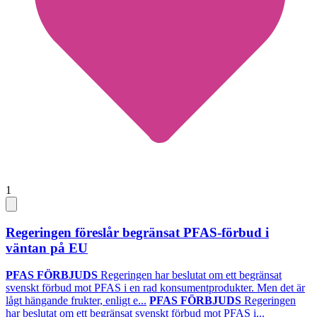
1
Regeringen föreslår begränsat PFAS-förbud i
väntan på EU
PFAS FÖRBJUDS
Regeringen har beslutat om ett begränsat
svenskt förbud mot PFAS i en rad konsumentprodukter. Men det är
lågt hängande frukter, enligt e...
PFAS FÖRBJUDS
Regeringen
har beslutat om ett begränsat svenskt förbud mot PFAS i...