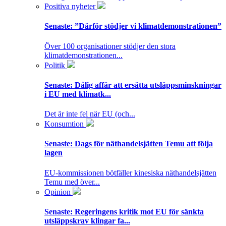
Positiva nyheter
Senaste:
”Därför stödjer vi klimatdemonstrationen”
Över 100 organisationer stödjer den stora
klimatdemonstrationen...
Politik
Senaste:
Dålig affär att ersätta utsläppsminskningar
i EU med klimatk...
Det är inte fel när EU (och...
Konsumtion
Senaste:
Dags för näthandelsjätten Temu att följa
lagen
EU-kommissionen bötfäller kinesiska näthandelsjätten
Temu med över...
Opinion
Senaste:
Regeringens kritik mot EU för sänkta
utsläppskrav klingar fa...