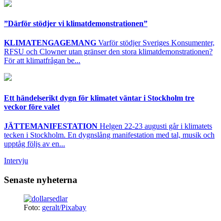
”Därför stödjer vi klimatdemonstrationen”
KLIMATENGAGEMANG
Varför stödjer Sveriges Konsumenter,
RFSU och Clowner utan gränser den stora klimatdemonstrationen?
För att klimatfrågan be...
Ett händelserikt dygn för klimatet väntar i Stockholm tre
veckor före valet
JÄTTEMANIFESTATION
Helgen 22-23 augusti går i klimatets
tecken i Stockholm. En dygnslång manifestation med tal, musik och
upptåg följs av en...
Intervju
Senaste nyheterna
Foto:
geralt/Pixabay