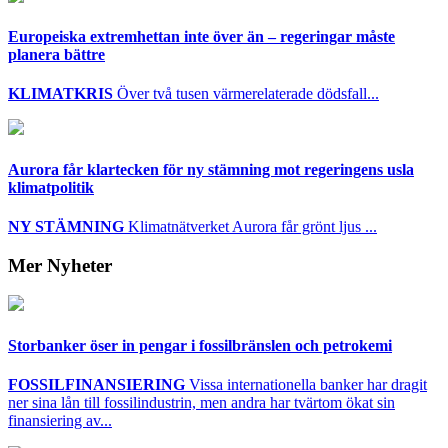
Europeiska extremhettan inte över än – regeringar måste
planera bättre
KLIMATKRIS
Över två tusen värmerelaterade dödsfall...
Aurora får klartecken för ny stämning mot regeringens usla
klimatpolitik
NY STÄMNING
Klimatnätverket Aurora får grönt ljus ...
Mer Nyheter
Storbanker öser in pengar i fossilbränslen och petrokemi
FOSSILFINANSIERING
Vissa internationella banker har dragit
ner sina lån till fossilindustrin, men andra har tvärtom ökat sin
finansiering av...