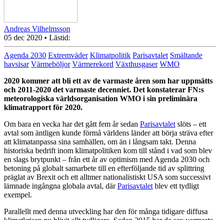
Andreas Vilhelmsson
05 dec 2020
• Lästid:
Agenda 2030
Extremväder
Klimatpolitik
Parisavtalet
Smältande
havsisar
Värmeböljor
Värmerekord
Växthusgaser
WMO
2020 kommer att bli ett av de varmaste åren som har uppmätts
och 2011-2020 det varmaste decenniet. Det konstaterar FN:s
meteorologiska världsorganisation WMO i sin preliminära
klimatrapport för 2020.
Om bara en vecka har det gått fem år sedan
Parisavtalet
slöts – ett
avtal som äntligen kunde förmå världens länder att börja sträva efter
att klimatanpassa sina samhällen, om än i långsam takt. Denna
historiska bedrift inom klimatpolitiken kom till stånd i vad som blev
en slags brytpunkt – från ett år av optimism med Agenda 2030 och
betoning på globalt samarbete till en efterföljande tid av splittring
präglat av Brexit och ett alltmer nationalistiskt USA som successivt
lämnade ingångna globala avtal, där
Parisavtalet
blev ett tydligt
exempel.
Parallellt med denna utveckling har den för många tidigare diffusa