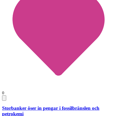
0
Storbanker öser in pengar i fossilbränslen och
petrokemi