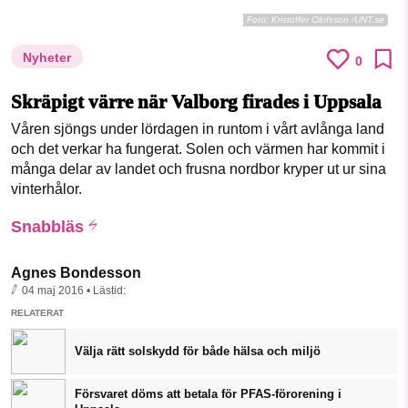
Foto:
Kristoffer Olofsson /UNT.se
Nyheter
0
Skräpigt värre när Valborg firades i Uppsala
Våren sjöngs under lördagen in runtom i vårt avlånga land
och det verkar ha fungerat. Solen och värmen har kommit i
många delar av landet och frusna nordbor kryper ut ur sina
vinterhålor.
Snabbläs
Agnes Bondesson
04 maj 2016
• Lästid:
RELATERAT
Välja rätt solskydd för både hälsa och miljö
Försvaret döms att betala för PFAS-förorening i