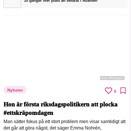
10 gånger mer plast än befarat i Atlanten
Foto:
Riksdagen
Nyheter
0
Hon är första riksdagspolitikern att plocka
#ettskräpomdagen
Man sätter fokus på ett stort problem men visar samtidigt att
det går att göra något, det säger Emma Nohrén,