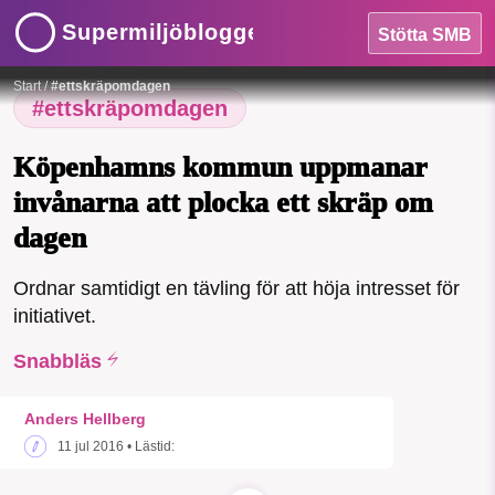
Supermiljöbloggen
Stötta SMB
Foto:
Köpenhamns komuun
Start
/
#ettskräpomdagen
#ettskräpomdagen
HEM
Köpenhamns kommun uppmanar
invånarna att plocka ett skräp om
OMRÅDEN
dagen
MILJÖFAKTA
Ordnar samtidigt en tävling för att höja intresset för
initiativet.
OM OSS
Snabbläs
Sök
Sparade inlägg
Tipsa oss
Anders Hellberg
11 jul 2016
• Lästid:
Facebook
Instagram
BlueSky