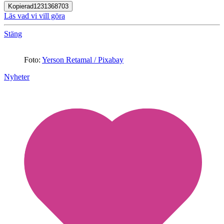
Kopierad
1231368703
Läs vad vi vill göra
Stäng
Foto:
Yerson Retamal / Pixabay
Nyheter