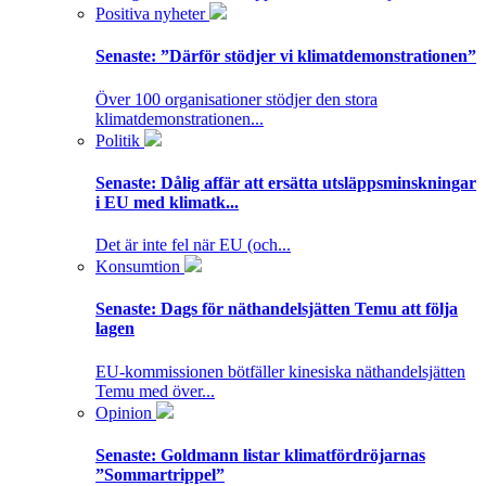
Positiva nyheter
Senaste:
”Därför stödjer vi klimatdemonstrationen”
Över 100 organisationer stödjer den stora
klimatdemonstrationen...
Politik
Senaste:
Dålig affär att ersätta utsläppsminskningar
i EU med klimatk...
Det är inte fel när EU (och...
Konsumtion
Senaste:
Dags för näthandelsjätten Temu att följa
lagen
EU-kommissionen bötfäller kinesiska näthandelsjätten
Temu med över...
Opinion
Senaste:
Goldmann listar klimatfördröjarnas
”Sommartrippel”