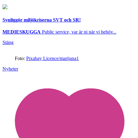
Synliggör miljökriserna SVT och SR!
MEDIESKUGGA
Public service, var är ni när vi behöv...
Stäng
Foto:
Pixabay Licence/marijana1
Nyheter