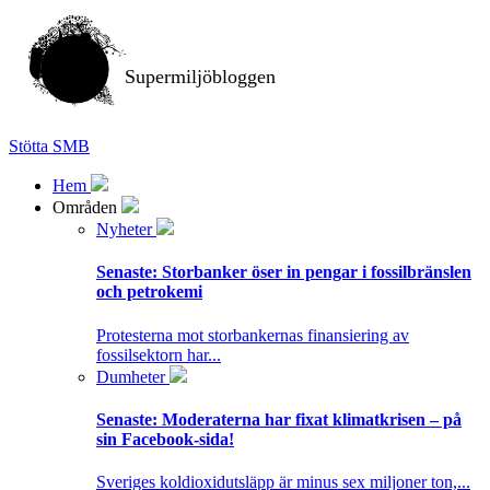
Supermiljöbloggen
Stötta SMB
Hem
Områden
Nyheter
Senaste:
Storbanker öser in pengar i fossilbränslen
och petrokemi
Protesterna mot storbankernas finansiering av
fossilsektorn har...
Dumheter
Senaste:
Moderaterna har fixat klimatkrisen – på
sin Facebook-sida!
Sveriges koldioxidutsläpp är minus sex miljoner ton,...