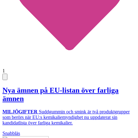
1
Nya ämnen på EU-listan över farliga
ämnen
MILJÖGIFTER
Suddgummin och smink är två produktgrupper
som berörs när EU:s kemikaliemyndighet nu uppdaterat sin
kandidatlista över farliga kemikalier.
Snabbläs